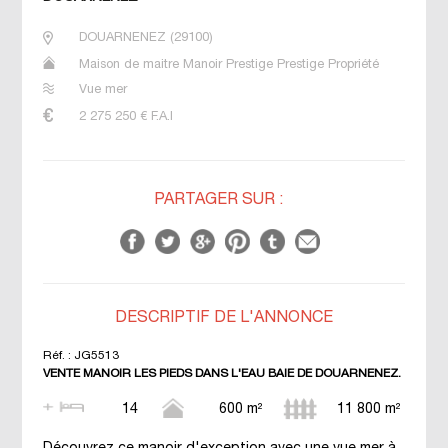
DOUARNENEZ
(
29100
)
Maison de maitre Manoir Prestige Prestige Propriété
Vue mer
2 275 250
€ F.A.I
PARTAGER SUR :
DESCRIPTIF DE L'ANNONCE
Réf. :
JG5513
VENTE MANOIR LES PIEDS DANS L'EAU BAIE DE DOUARNENEZ.
14
600 m²
11 800 m²