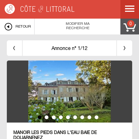
Côte & Littoral
>
Immobilier pieds dans l'eau
>
BRETAGNE
>
FINISTERE
>
DOUARNENEZ
>
Manoir les pieds dans l'eau Baie de Douarnenez
MODIFIER MA
0
RETOUR
RECHERCHE
Annonce n° 1/12
MANOIR LES PIEDS DANS L'EAU BAIE DE
DOUARNENEZ