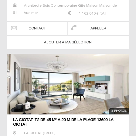
Architecte Bois Contemporaine Gîte Maison Maison de
maitre Prestige Prestige Propriété Villa
Vue mer
1 162 040
€ F.A.I
CONTACT
APPELER
AJOUTER A MA SÉLECTION
3 PHOTO(S)
LA CIOTAT T2 DE 45 M² À 20 M DE LA PLAGE 13600 LA
CIOTAT
LA CIOTAT
(
13600
)