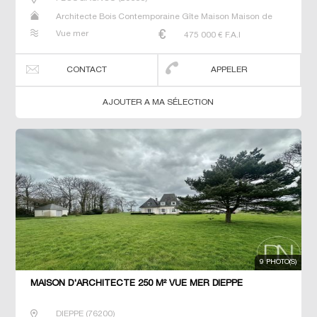
Architecte Bois Contemporaine Gîte Maison Maison de
maitre Prestige Prestige Propriété Villa
Vue mer
475 000
€ F.A.I
CONTACT
APPELER
AJOUTER A MA SÉLECTION
9 PHOTO(S)
MAISON D'ARCHITECTE 250 M² VUE MER DIEPPE
DIEPPE
(
76200
)