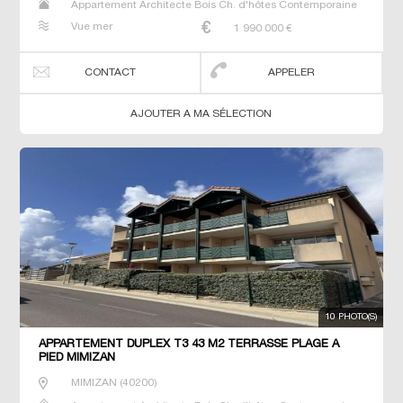
Appartement Architecte Bois Ch. d'hôtes Contemporaine
Gîte Maison Maison de maitre Prestige Prestige Propriété
Vue mer
1 990 000
€
T2 T3 Villa
CONTACT
APPELER
AJOUTER A MA SÉLECTION
10 PHOTO(S)
APPARTEMENT DUPLEX T3 43 M2 TERRASSE PLAGE À
PIED MIMIZAN
MIMIZAN
(
40200
)