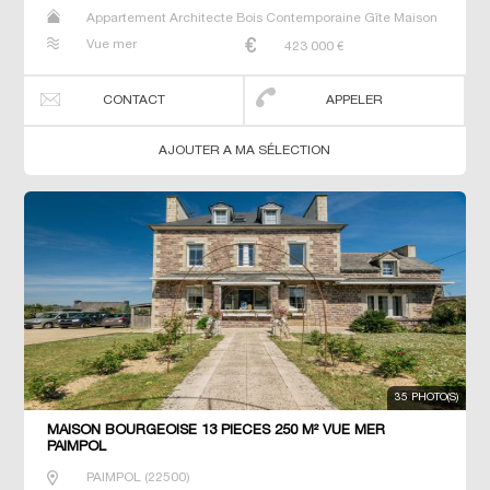
Appartement Architecte Bois Contemporaine Gîte Maison
Maison de maitre Prestige Prestige Propriété T2 Villa
Vue mer
423 000
€
CONTACT
APPELER
AJOUTER A MA SÉLECTION
35 PHOTO(S)
MAISON BOURGEOISE 13 PIECES 250 M² VUE MER
PAIMPOL
PAIMPOL
(
22500
)