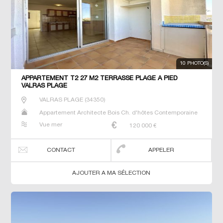
10 PHOTO(S)
APPARTEMENT T2 27 M2 TERRASSE PLAGE À PIED
VALRAS PLAGE
VALRAS PLAGE
(
34350
)
Appartement Architecte Bois Ch. d'hôtes Contemporaine
Dernier Etage Duplex Gîte Loft Maison Maison de maitre
Vue mer
120 000
€
Neuf Penthouse Prestige Prestige Propriété Studio T2 T3
T5 Terrain Villa
CONTACT
APPELER
AJOUTER A MA SÉLECTION