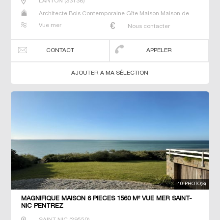
LANTON
(
33138
)
Architecte Bois Contemporaine Gîte Maison Maison de
maitre Prestige Prestige Propriété Villa
Vue mer
Nous contacter
CONTACT
APPELER
AJOUTER A MA SÉLECTION
10 PHOTO(S)
MAGNIFIQUE MAISON 6 PIECES 1560 M² VUE MER SAINT-
NIC PENTREZ
SAINT NIC
(
29550
)