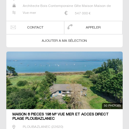
Architecte Bois Contemporaine Gîte Maison Maison de
maitre Prestige Prestige Propriété Villa
Vue mer
547 000
€
CONTACT
APPELER
AJOUTER A MA SÉLECTION
30 PHOTO(S)
MAISON 8 PIECES 198 M² VUE MER ET ACCES DIRECT
PLAGE PLOUBAZLANEC
PLOUBAZLANEC
(
22620
)