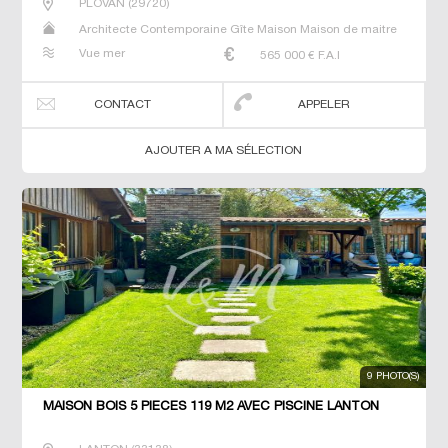
PLOVAN
(
29720
)
Architecte Contemporaine Gîte Maison Maison de maitre
Prestige Prestige Propriété Villa
Vue mer
565 000
€ F.A.I
CONTACT
APPELER
AJOUTER A MA SÉLECTION
9 PHOTO(S)
MAISON BOIS 5 PIECES 119 M2 AVEC PISCINE LANTON