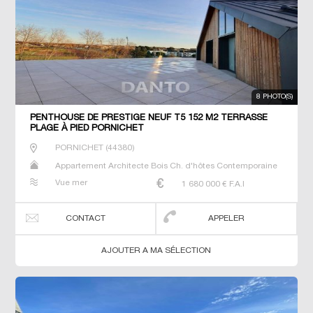
8 PHOTO(S)
PENTHOUSE DE PRESTIGE NEUF T5 152 M2 TERRASSE
PLAGE À PIED PORNICHET
PORNICHET
(
44380
)
Appartement Architecte Bois Ch. d'hôtes Contemporaine
Dernier Etage Duplex Gîte Maison Maison de maitre Neuf
Vue mer
1 680 000
€ F.A.I
Penthouse Prestige Prestige Propriété T2 T3 T5 Terrain
Villa
CONTACT
APPELER
AJOUTER A MA SÉLECTION