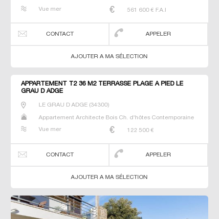
Duplex Gîte Maison Maison de maitre Prestige Prestige
Vue mer
561 600
€ F.A.I
Propriété T2 T3 Terrain Villa
CONTACT
APPELER
AJOUTER A MA SÉLECTION
APPARTEMENT T2 36 M2 TERRASSE PLAGE À PIED LE
GRAU D ADGE
LE GRAU D ADGE
(
34300
)
Appartement Architecte Bois Ch. d'hôtes Contemporaine
Duplex Gîte Maison Maison de maitre Prestige Prestige
Vue mer
122 500
€
Propriété T2 T3 Terrain Villa
CONTACT
APPELER
AJOUTER A MA SÉLECTION