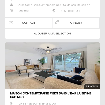
Architecte Bois Contemporaine Gîte Maison Maison de
maitre Prestige Prestige Propriété Villa
Vue mer
595 000
€ F.A.I
CONTACT
APPELER
AJOUTER A MA SÉLECTION
8 PHOTO(S)
MAISON CONTEMPORAINE PIEDS DANS L'EAU LA SEYNE
SUR MER
LA SEYNE SUR MER
(
83500
)