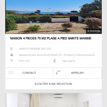
9 PHOTO(S)
MAISON 4 PIECES 75 M2 PLAGE À PIED SAINTE MAXIME
SAINTE MAXIME
(
83120
)
Appartement Architecte Bois Ch. d'hôtes Contemporaine
Dernier Etage Duplex Gîte Maison Maison de maitre Neuf
Vue mer
480 000
€
Penthouse Prestige Prestige Propriété T2 T3 T5 Terrain
Villa
CONTACT
APPELER
AJOUTER A MA SÉLECTION