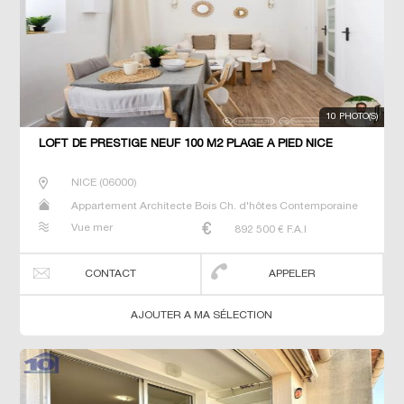
10 PHOTO(S)
LOFT DE PRESTIGE NEUF 100 M2 PLAGE À PIED NICE
NICE
(
06000
)
Appartement Architecte Bois Ch. d'hôtes Contemporaine
Dernier Etage Duplex Gîte Loft Maison Maison de maitre
Vue mer
892 500
€ F.A.I
Neuf Penthouse Prestige Prestige Propriété Studio T2 T3
T5 Terrain Villa
CONTACT
APPELER
AJOUTER A MA SÉLECTION