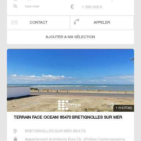
Duplex Gîte Maison Maison de maitre Prestige Prestige
Vue mer
1 990 000
€
Propriété T2 T3 Villa
CONTACT
APPELER
AJOUTER A MA SÉLECTION
1 PHOTO(S)
TERRAIN FACE OCÉAN! 85470 BRETIGNOLLES SUR MER
BRETIGNOLLES SUR MER
(
85470
)
Appartement Architecte Bois Ch. d'hôtes Contemporaine