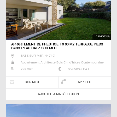
10 PHOTO(S)
APPARTEMENT DE PRESTIGE T3 60 M2 TERRASSE PIEDS
DANS L'EAU BATZ SUR MER
BATZ SUR MER
(
44740
)
Appartement Architecte Bois Ch. d'hôtes Contemporaine
Duplex Gîte Maison Maison de maitre Prestige Prestige
Vue mer
339 500
€ F.A.I
Propriété T2 T3 Terrain Villa
CONTACT
APPELER
AJOUTER A MA SÉLECTION