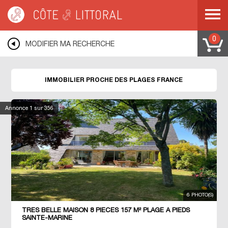
Côte & Littoral
>
Immobilier proche des plages
0
MODIFIER MA RECHERCHE
IMMOBILIER PROCHE DES PLAGES FRANCE
Annonce
1
sur 356
6 PHOTO(S)
TRES BELLE MAISON 8 PIECES 157 M² PLAGE A PIEDS
SAINTE-MARINE