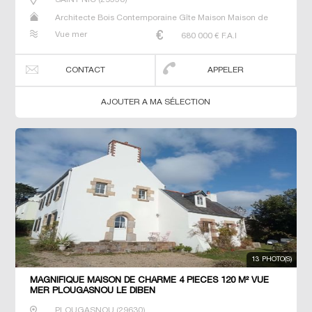
Architecte Bois Contemporaine Gîte Maison Maison de
maitre Prestige Prestige Propriété Villa
Vue mer
680 000
€ F.A.I
CONTACT
APPELER
AJOUTER A MA SÉLECTION
13 PHOTO(S)
MAGNIFIQUE MAISON DE CHARME 4 PIECES 120 M² VUE
MER PLOUGASNOU LE DIBEN
PLOUGASNOU
(
29630
)