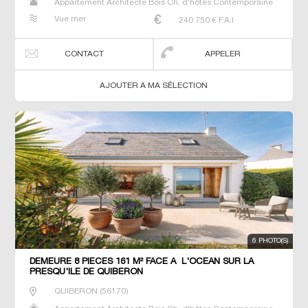
Appartement Architecte Bois Ch. d'hôtes Contemporaine
Duplex Gîte Maison Maison de maitre Prestige Prestige
Vue mer
240 750
€ F.A.I
Propriété T2 T3 Villa
CONTACT
APPELER
AJOUTER A MA SÉLECTION
6 PHOTO(S)
DEMEURE 8 PIECES 161 M² FACE A L'OCEAN SUR LA
PRESQU'ILE DE QUIBERON
QUIBERON
(
56170
)