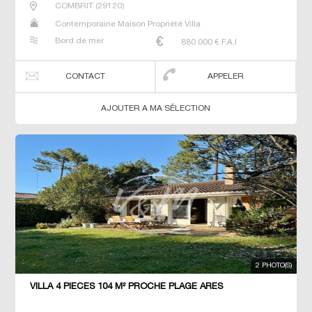
COMBRIT
(
29120
)
Contemporaine Maison Propriété Villa
Bord de mer
880 000
€ F.A.I
CONTACT
APPELER
AJOUTER A MA SÉLECTION
2 PHOTO(S)
VILLA 4 PIECES 104 M² PROCHE PLAGE ARES