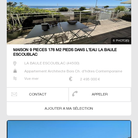
6 PHOTO(S)
MAISON 9 PIECES 176 M2 PIEDS DANS L'EAU LA BAULE
ESCOUBLAC
LA BAULE ESCOUBLAC
(
44500
)
Appartement Architecte Bois Ch. d'hôtes Contemporaine
Dernier Etage Duplex Gîte Maison Maison de maitre Neuf
Vue mer
2 495 000
€
Penthouse Prestige Prestige Propriété T2 T3 T5 Terrain
Villa
CONTACT
APPELER
AJOUTER A MA SÉLECTION