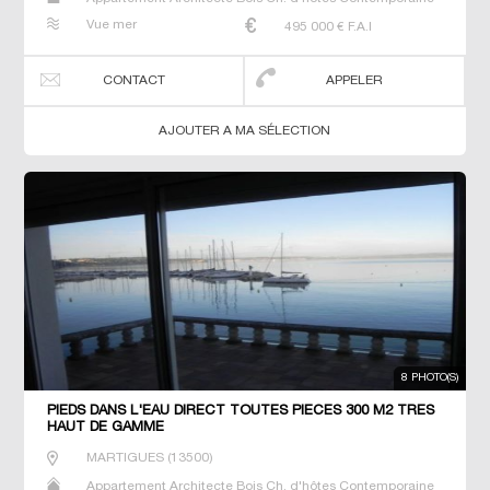
Duplex Gîte Maison Maison de maitre Prestige Prestige
Vue mer
495 000
€ F.A.I
Propriété T2 T3 Villa
CONTACT
APPELER
AJOUTER A MA SÉLECTION
8 PHOTO(S)
PIEDS DANS L'EAU DIRECT TOUTES PIÈCES 300 M2 TRES
HAUT DE GAMME
MARTIGUES
(
13500
)
Appartement Architecte Bois Ch. d'hôtes Contemporaine