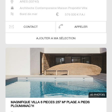
ARES
(
33740
)
Architecte Contemporaine Maison Propriété Villa
Bord de mer
576 000
€ F.A.I
CONTACT
APPELER
AJOUTER A MA SÉLECTION
40 PHOTO(S)
MAGNIFIQUE VILLA 6 PIECES 237 M² PLAGE A PIEDS
PLOUMANAC'H