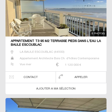
6 PHOTO(S)
APPARTEMENT T3 95 M2 TERRASSE PIEDS DANS L'EAU LA
BAULE ESCOUBLAC
LA BAULE ESCOUBLAC
(
44500
)
Appartement Architecte Bois Ch. d'hôtes Contemporaine
Dernier Etage Duplex Gîte Maison Maison de maitre Neuf
Vue mer
1 120 000
€
Penthouse Prestige Prestige Propriété T2 T3 T5 Terrain
Villa
CONTACT
APPELER
AJOUTER A MA SÉLECTION