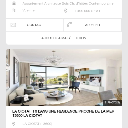
Appartement Architecte Bois Ch. d'hôtes Contemporaine
Gîte Maison Maison de maitre Prestige Prestige Propriété
Vue mer
1 499 000
€ F.A.I
T2 Villa
CONTACT
APPELER
AJOUTER A MA SÉLECTION
3 PHOTO(S)
LA CIOTAT T3 DANS UNE RÉSIDENCE PROCHE DE LA MER
13600 LA CIOTAT
LA CIOTAT
(
13600
)