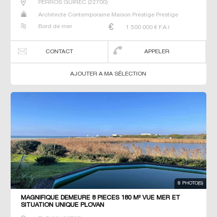
PERROS GUIREC
(
22700
)
Architecte Contemporaine Maison Prestige Prestige
Propriété Villa
Bord de mer
1 500 000
€ F.A.I
CONTACT
APPELER
AJOUTER A MA SÉLECTION
8 PHOTO(S)
MAGNIFIQUE DEMEURE 8 PIECES 180 M² VUE MER ET
SITUATION UNIQUE PLOVAN