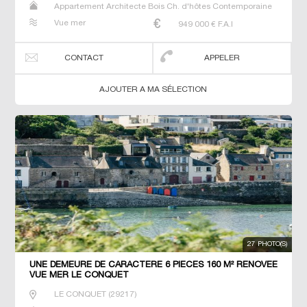
Appartement Architecte Bois Ch. d'hôtes Contemporaine
Gîte Maison Maison de maitre Prestige Prestige Propriété
Vue mer
949 000
€ F.A.I
T2 T3 Villa
CONTACT
APPELER
AJOUTER A MA SÉLECTION
27 PHOTO(S)
UNE DEMEURE DE CARACTERE 6 PIECES 160 M² RENOVEE
VUE MER LE CONQUET
LE CONQUET
(
29217
)