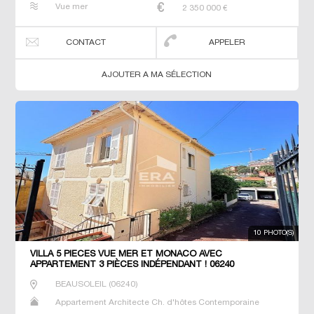
Vue mer
2 350 000
€
Prestige Propriété T4 T6 T7 Villa
CONTACT
APPELER
AJOUTER A MA SÉLECTION
10 PHOTO(S)
VILLA 5 PIÈCES VUE MER ET MONACO AVEC
APPARTEMENT 3 PIÈCES INDÉPENDANT ! 06240
BEAUSOLEIL
BEAUSOLEIL
(
06240
)
Appartement Architecte Ch. d'hôtes Contemporaine
Dernier Etage Gîte Maison Maison de maitre Neuf Prestige