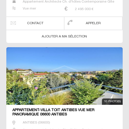
Appartement Architecte Ch. d'hôtes Contemporaine Gîte
Maison Maison de maitre Prestige Prestige Propriété T6 T7
Vue mer
2 495 000
€
Villa
CONTACT
APPELER
AJOUTER A MA SÉLECTION
10 PHOTO(S)
APPARTEMENT-VILLA TOIT ANTIBES VUE MER
PANORAMIQUE 06600 ANTIBES
ANTIBES
(
06600
)