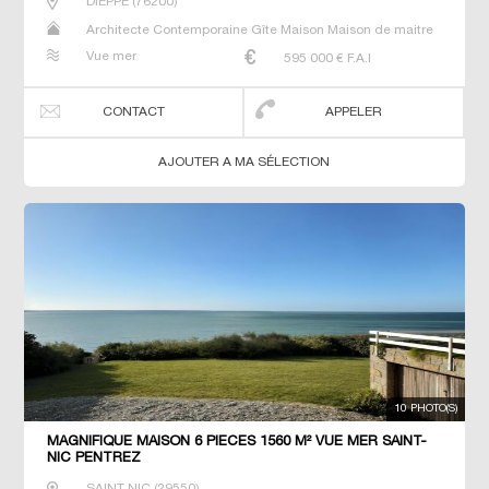
DIEPPE
(
76200
)
Architecte Contemporaine Gîte Maison Maison de maitre
Propriété Villa
Vue mer
595 000
€ F.A.I
CONTACT
APPELER
AJOUTER A MA SÉLECTION
10 PHOTO(S)
MAGNIFIQUE MAISON 6 PIECES 1560 M² VUE MER SAINT-
NIC PENTREZ
SAINT NIC
(
29550
)