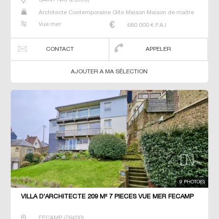
Architecte Contemporaine Gîte Maison Maison de maitre
Propriété Villa
Vue mer
680 000
€ F.A.I
CONTACT
APPELER
AJOUTER A MA SÉLECTION
9 PHOTO(S)
VILLA D'ARCHITECTE 209 M² 7 PIECES VUE MER FECAMP
FECAMP
(
76400
)