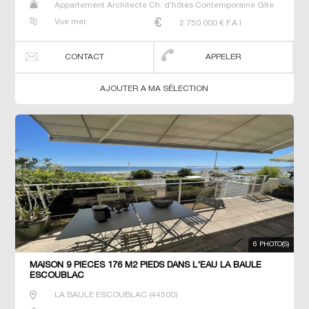
Appartement Architecte Ch. d'hôtes Contemporaine Gîte
Maison Maison de maitre Prestige Prestige Propriété T6 T7
Vue mer
2 750 000
€ F.A.I
Villa
CONTACT
APPELER
AJOUTER A MA SÉLECTION
6 PHOTO(S)
MAISON 9 PIECES 176 M2 PIEDS DANS L'EAU LA BAULE
ESCOUBLAC
LA BAULE ESCOUBLAC
(
44500
)