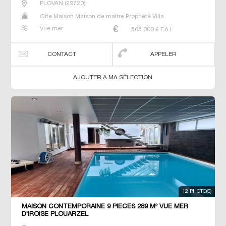
PLOVAN
(
29720
)
Gîte Maison Maison de maitre Propriété Villa
Vue mer
565 000
€ F.A.I
CONTACT
APPELER
AJOUTER A MA SÉLECTION
12 PHOTO(S)
MAISON CONTEMPORAINE 9 PIECES 289 M² VUE MER
D'IROISE PLOUARZEL