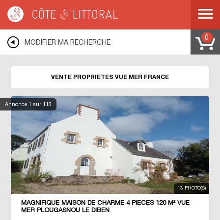
Côte & Littoral
>
immobilier vue mer
>
Propriétés vue mer
0
MODIFIER MA RECHERCHE
VENTE PROPRIETES VUE MER FRANCE
Annonce
1
sur 113
13 PHOTO(S)
MAGNIFIQUE MAISON DE CHARME 4 PIECES 120 M² VUE
MER PLOUGASNOU LE DIBEN