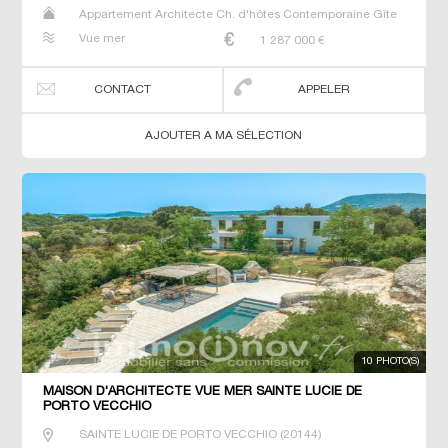
Appartement Architecte Ch. d'hôtes Contemporaine Gîte
Maison Maison de maitre Prestige Prestige Propriété T6 T7
Vue mer
1 287 000
€
Villa
CONTACT
APPELER
AJOUTER A MA SÉLECTION
10 PHOTO(S)
MAISON D'ARCHITECTE VUE MER SAINTE LUCIE DE
PORTO VECCHIO
SAINTE LUCIE DE PORTO VECCHIO
(
20144
)