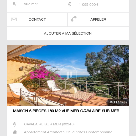
Dernier Etage Gîte Maison Maison de maitre Neuf Prestige
Vue mer
1 095 000
€
Prestige Propriété T4 T6 T7 Villa
CONTACT
APPELER
AJOUTER A MA SÉLECTION
10 PHOTO(S)
MAISON 6 PIECES 180 M2 VUE MER CAVALAIRE SUR MER
CAVALAIRE SUR MER
(
83240
)
Appartement Architecte Ch. d'hôtes Contemporaine