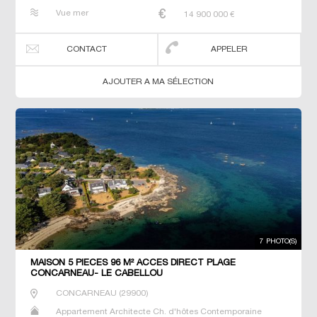
Dernier Etage Gîte Maison Maison de maitre Neuf Prestige
Vue mer
14 900 000
€
Prestige Propriété T4 T6 T7 Villa
CONTACT
APPELER
AJOUTER A MA SÉLECTION
7 PHOTO(S)
MAISON 5 PIECES 96 M² ACCES DIRECT PLAGE
CONCARNEAU- LE CABELLOU
CONCARNEAU
(
29900
)
Appartement Architecte Ch. d'hôtes Contemporaine