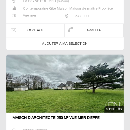
LA SEYNE SUR MER
(
83500
)
Contemporaine Gîte Maison Maison de maitre Propriété
Villa
Vue mer
547 000
€
CONTACT
APPELER
AJOUTER A MA SÉLECTION
9 PHOTO(S)
MAISON D'ARCHITECTE 250 M² VUE MER DIEPPE