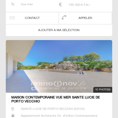
Dernier Etage Gîte Maison Maison de maitre Neuf Prestige
Vue mer
795 000
€ F.A.I
Prestige Propriété T4 T6 T7 Villa
CONTACT
APPELER
AJOUTER A MA SÉLECTION
10 PHOTO(S)
MAISON CONTEMPORAINE VUE MER SAINTE LUCIE DE
PORTO VECCHIO
SAINTE LUCIE DE PORTO VECCHIO
(
20144
)
Appartement Architecte Ch. d'hôtes Contemporaine