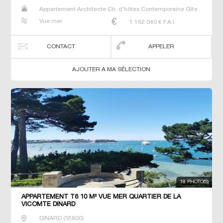
Appartement Architecte Ch. d'hôtes Contemporaine Gîte
Maison Maison de maitre Prestige Prestige Propriété T7
Vue mer
1 162 040
€ F.A.I
Villa
CONTACT
APPELER
AJOUTER A MA SÉLECTION
18 PHOTO(S)
APPARTEMENT T6 10 M² VUE MER QUARTIER DE LA
VICOMTE DINARD
DINARD
(
35800
)