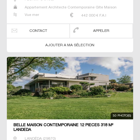
Appartement Architecte Contemporaine Gîte Maison
Maison de maitre Propriété T7 Villa
Vue mer
442 000
€ F.A.I
CONTACT
APPELER
AJOUTER A MA SÉLECTION
30 PHOTO(S)
BELLE MAISON CONTEMPORAINE 12 PIECES 318 M²
LANDEDA
LANDÉDA
(
29870
)