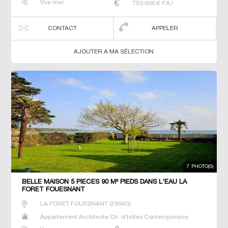
Vue mer
750 000
€ F.A.I
Prestige Propriété T4 T6 T7 Villa
CONTACT
APPELER
AJOUTER A MA SÉLECTION
7 PHOTO(S)
BELLE MAISON 5 PIECES 90 M² PIEDS DANS L'EAU LA
FORET FOUESNANT
LA FORET FOUESNANT
(
29940
)
Appartement Architecte Ch. d'hôtes Contemporaine
Dernier Etage Gîte Maison Maison de maitre Neuf Prestige