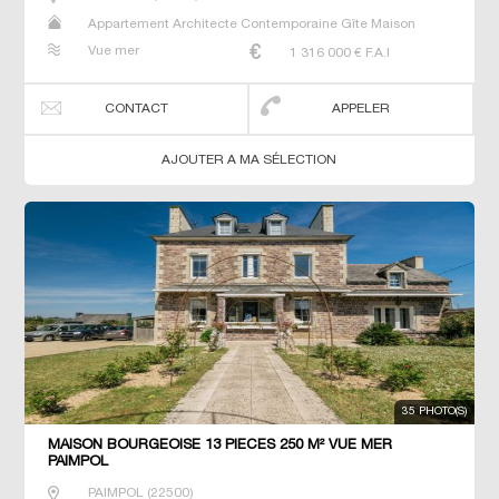
Appartement Architecte Contemporaine Gîte Maison
Maison de maitre Prestige Prestige Propriété T7 Villa
Vue mer
1 316 000
€ F.A.I
CONTACT
APPELER
AJOUTER A MA SÉLECTION
35 PHOTO(S)
MAISON BOURGEOISE 13 PIECES 250 M² VUE MER
PAIMPOL
PAIMPOL
(
22500
)