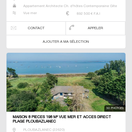
Appartement Architecte Ch. d'hôtes Contemporaine Gîte
Maison Maison de maitre Prestige Prestige Propriété T7
Vue mer
892 500
€ F.A.I
Villa
CONTACT
APPELER
AJOUTER A MA SÉLECTION
30 PHOTO(S)
MAISON 8 PIECES 198 M² VUE MER ET ACCES DIRECT
PLAGE PLOUBAZLANEC
PLOUBAZLANEC
(
22620
)