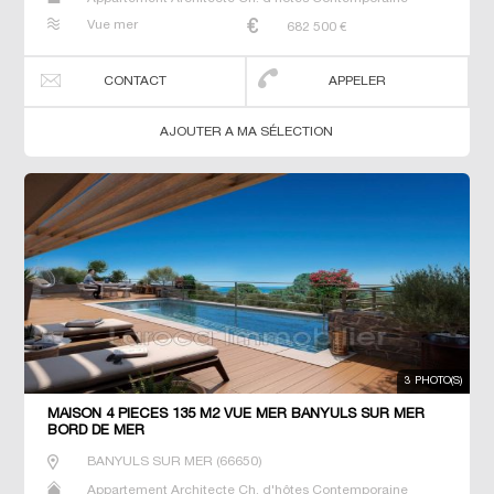
Dernier Etage Gîte Maison Maison de maitre Neuf Prestige
Vue mer
682 500
€
Prestige Propriété T4 T6 T7 Villa
CONTACT
APPELER
AJOUTER A MA SÉLECTION
3 PHOTO(S)
MAISON 4 PIECES 135 M2 VUE MER BANYULS SUR MER
BORD DE MER
BANYULS SUR MER
(
66650
)
Appartement Architecte Ch. d'hôtes Contemporaine