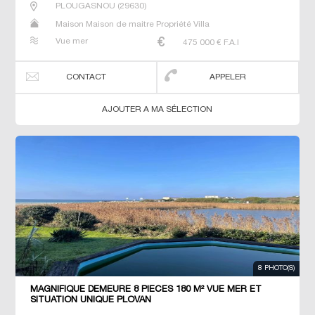
PLOUGASNOU
(
29630
)
Maison Maison de maitre Propriété Villa
Vue mer
475 000
€ F.A.I
CONTACT
APPELER
AJOUTER A MA SÉLECTION
8 PHOTO(S)
MAGNIFIQUE DEMEURE 8 PIECES 180 M² VUE MER ET
SITUATION UNIQUE PLOVAN