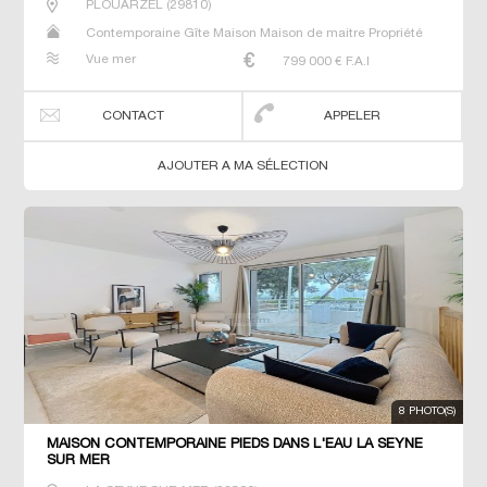
PLOUARZEL
(
29810
)
Contemporaine Gîte Maison Maison de maitre Propriété
Villa
Vue mer
799 000
€ F.A.I
CONTACT
APPELER
AJOUTER A MA SÉLECTION
8 PHOTO(S)
MAISON CONTEMPORAINE PIEDS DANS L'EAU LA SEYNE
SUR MER