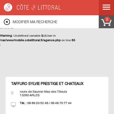
Warning
: Undefined variable $ip in
/var/www/mobile.cotelittoral.fr/agence.php
on line
70
Deprecated
: str_replace(): Passing null to parameter #3 ($subject) of type
0
MODIFIER MA RECHERCHE
array|string is deprecated in
/var/www/cotelittoral.fr/modules/class/visiteur.php
on line
65
Warning
: Undefined variable $idUser in
/var/www/mobile.cotelittoral.fr/agence.php
on line
83
;
Côte & Littoral
>
Agences immobilières MEDITERRANEE
>
Agences
immobilières COTE D AZUR
>
Agences immobilières BOUCHES DU RHONE
>
Agences immobilières ARLES
>
TAFFURO Sylvie PRESTIGE et CHATEAUX
TAFFURO SYLVIE PRESTIGE ET CHATEAUX
route de Saunier Mas des Tilleuls
13280
ARLES
Tél. :
06 86 20 52 48 / 06 48 70 77 44