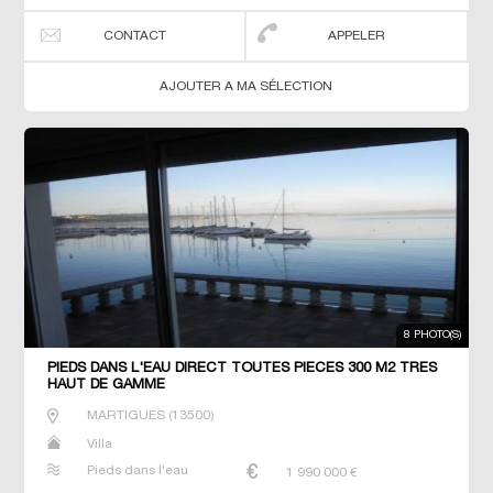
CONTACT
APPELER
AJOUTER A MA SÉLECTION
8 PHOTO(S)
PIEDS DANS L'EAU DIRECT TOUTES PIÈCES 300 M2 TRES
HAUT DE GAMME
MARTIGUES
(
13500
)
Villa
Pieds dans l'eau
1 990 000
€