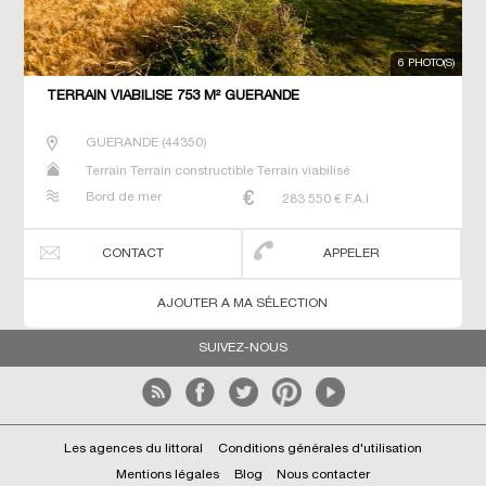
6 PHOTO(S)
TERRAIN VIABILISE 753 M² GUERANDE
GUERANDE
(
44350
)
Terrain Terrain constructible Terrain viabilisé
Bord de mer
283 550
€ F.A.I
CONTACT
APPELER
AJOUTER A MA SÉLECTION
SUIVEZ-NOUS
Les agences du littoral
Conditions générales d'utilisation
Mentions légales
Blog
Nous contacter