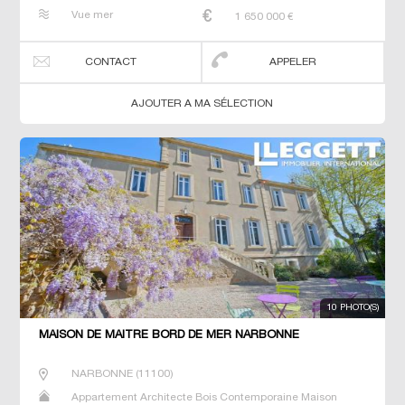
Maison de maitre Prestige Prestige Studio T5 Villa
Vue mer
1 650 000
€
CONTACT
APPELER
AJOUTER A MA SÉLECTION
10 PHOTO(S)
MAISON DE MAÎTRE BORD DE MER NARBONNE
NARBONNE
(
11100
)
Appartement Architecte Bois Contemporaine Maison