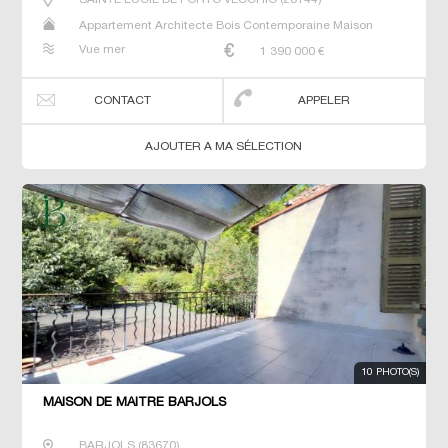
Appartement Architecte Bois Contemporaine Maison
Maison de maitre Prestige Prestige Studio T5 Villa
Vue mer
1 390 000
€
CONTACT
APPELER
AJOUTER A MA SÉLECTION
10 PHOTO(S)
MAISON DE MAÎTRE BARJOLS
BARJOLS
(
83670
)