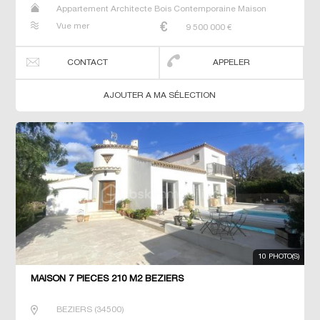
Appartement Architecte Bois Contemporaine Maison
Maison de maitre Prestige Prestige Studio T5 Villa
Vue mer
9 500 000
€
CONTACT
APPELER
AJOUTER A MA SÉLECTION
10 PHOTO(S)
MAISON 7 PIECES 210 M2 BEZIERS
BEZIERS
(
34500
)