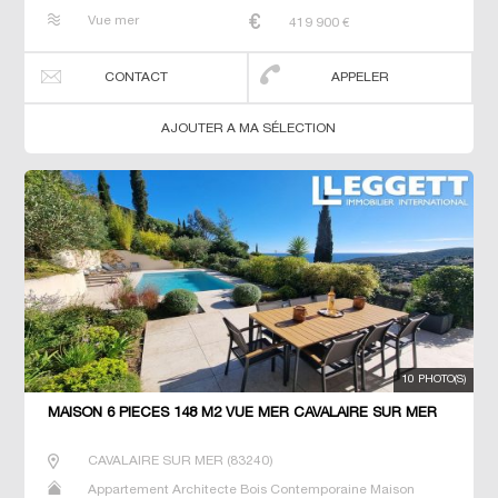
Maison de maitre Prestige Prestige Studio T5 Villa
Vue mer
419 900
€
CONTACT
APPELER
AJOUTER A MA SÉLECTION
10 PHOTO(S)
MAISON 6 PIECES 148 M2 VUE MER CAVALAIRE SUR MER
CAVALAIRE SUR MER
(
83240
)
Appartement Architecte Bois Contemporaine Maison