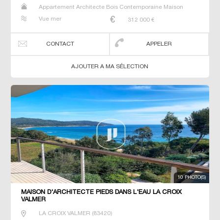
Appartement Architecte Bois Contemporaine Maison
Maison de maitre Prestige Prestige Studio T5 Villa
Vue mer
312 000
€
CONTACT
APPELER
AJOUTER A MA SÉLECTION
10 PHOTO(S)
MAISON D'ARCHITECTE PIEDS DANS L'EAU LA CROIX
VALMER
LA CROIX VALMER
(
83420
)