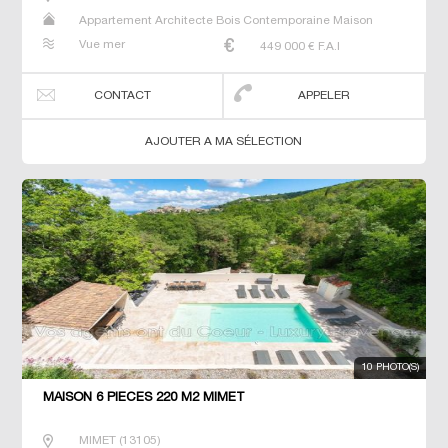
Appartement Architecte Bois Contemporaine Maison
Maison de maitre Prestige Prestige Studio T5 Villa
Vue mer
449 000
€ F.A.I
CONTACT
APPELER
AJOUTER A MA SÉLECTION
10 PHOTO(S)
MAISON 6 PIECES 220 M2 MIMET
MIMET
(
13105
)