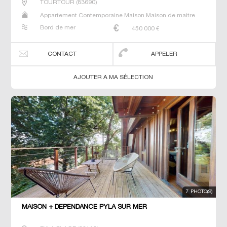
TOURTOUR
(
83690
)
Appartement Contemporaine Maison Maison de maitre
Prestige Prestige Studio T5 Villa
Bord de mer
450 000
€
CONTACT
APPELER
AJOUTER A MA SÉLECTION
7 PHOTO(S)
MAISON + DEPENDANCE PYLA SUR MER