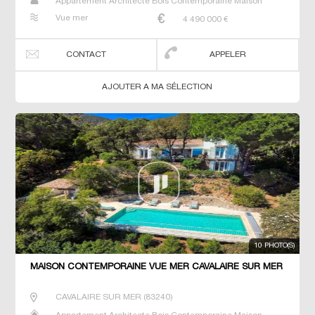
Appartement Architecte Bois Contemporaine Maison
Maison de maitre Prestige Prestige Studio T5 Villa
Vue mer
4 490 000
€
CONTACT
APPELER
AJOUTER A MA SÉLECTION
10 PHOTO(S)
MAISON CONTEMPORAINE VUE MER CAVALAIRE SUR MER
CAVALAIRE SUR MER
(
83240
)