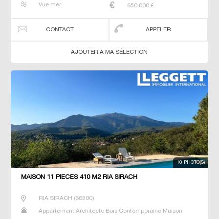
Vue mer
650 000
€
CONTACT
APPELER
AJOUTER A MA SÉLECTION
10 PHOTO(S)
MAISON 11 PIECES 410 M2 RIA SIRACH
RIA SIRACH
(
66500
)
Appartement Architecte Bois Contemporaine Maison
Maison de maitre Prestige Prestige Studio T5 Villa