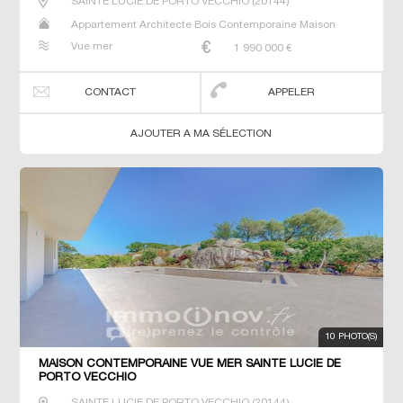
SAINTE LUCIE DE PORTO VECCHIO
(
20144
)
Appartement Architecte Bois Contemporaine Maison
Maison de maitre Prestige Prestige Studio T5 Villa
Vue mer
1 990 000
€
CONTACT
APPELER
AJOUTER A MA SÉLECTION
10 PHOTO(S)
MAISON CONTEMPORAINE VUE MER SAINTE LUCIE DE
PORTO VECCHIO
SAINTE LUCIE DE PORTO VECCHIO
(
20144
)