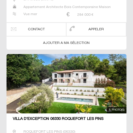
Appartement Architecte Bois Contemporaine Maison
Maison de maitre Prestige Prestige Studio T5 Villa
Vue mer
284 000
€
CONTACT
APPELER
AJOUTER A MA SÉLECTION
5 PHOTO(S)
VILLA D'EXCEPTION 06330 ROQUEFORT LES PINS
ROQUEFORT LES PINS
(
06330
)