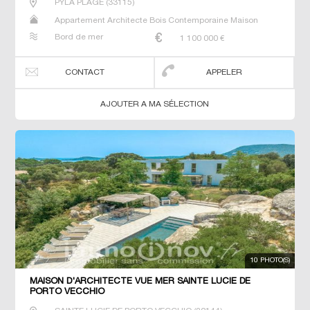
PYLA PLAGE
(
33115
)
Appartement Architecte Bois Contemporaine Maison
Maison de maitre Prestige Prestige Studio T5 Villa
Bord de mer
1 100 000
€
CONTACT
APPELER
AJOUTER A MA SÉLECTION
10 PHOTO(S)
MAISON D'ARCHITECTE VUE MER SAINTE LUCIE DE
PORTO VECCHIO