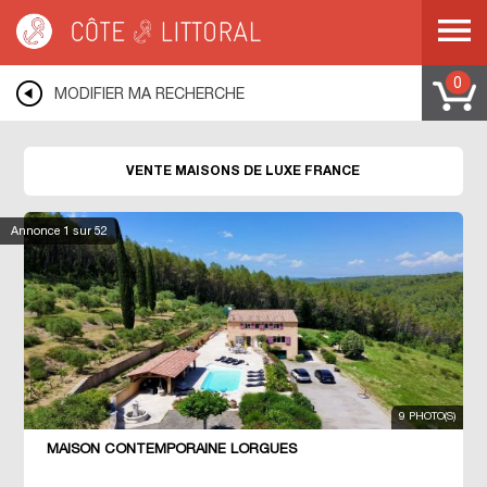
Côte & Littoral
>
Immobilier de luxe
>
Maisons de luxe
0
MODIFIER MA RECHERCHE
VENTE MAISONS DE LUXE FRANCE
Annonce
1
sur 52
9 PHOTO(S)
MAISON CONTEMPORAINE LORGUES