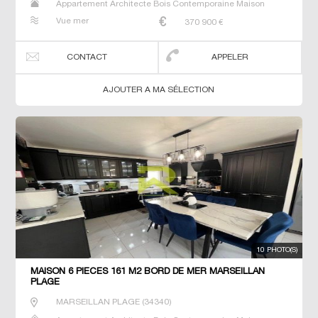
Appartement Architecte Bois Contemporaine Maison
Maison de maitre Prestige Prestige Studio T5 Villa
Vue mer
370 900
€
CONTACT
APPELER
AJOUTER A MA SÉLECTION
10 PHOTO(S)
MAISON 6 PIECES 161 M2 BORD DE MER MARSEILLAN
PLAGE
MARSEILLAN PLAGE
(
34340
)