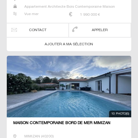
Appartement Architecte Bois Contemporaine Maison
Maison de maitre Prestige Prestige Studio T5 Villa
Vue mer
1 990 000
€
CONTACT
APPELER
AJOUTER A MA SÉLECTION
10 PHOTO(S)
MAISON CONTEMPORAINE BORD DE MER MIMIZAN
MIMIZAN
(
40200
)