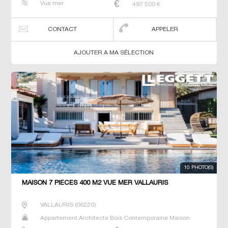
Vue mer
497 500
€
CONTACT
APPELER
AJOUTER A MA SÉLECTION
10 PHOTO(S)
MAISON 7 PIECES 400 M2 VUE MER VALLAURIS
VALLAURIS
(
06220
)
Appartement Architecte Bois Contemporaine Maison
Maison de maitre Prestige Prestige Studio T5 Villa