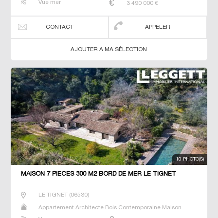
Vue mer
3 490 000
€
CONTACT
APPELER
AJOUTER A MA SÉLECTION
10 PHOTO(S)
MAISON 7 PIECES 300 M2 BORD DE MER LE TIGNET
LE TIGNET
(
06530
)
Appartement Architecte Bois Contemporaine Maison
Maison de maitre Prestige Prestige Studio T5 Villa