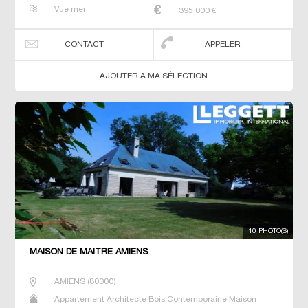
Maison de maitre Prestige Prestige Studio T5 Villa
Vue mer
395 000
€
CONTACT
APPELER
AJOUTER A MA SÉLECTION
10 PHOTO(S)
MAISON DE MAÎTRE AMIENS
AMIENS
(
80000
)
Appartement Architecte Bois Contemporaine Maison