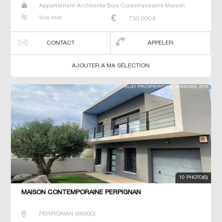
Appartement Architecte Bois Contemporaine Maison
Maison de maitre Prestige Prestige Studio T5 Villa
Vue mer
730 000
€
CONTACT
APPELER
AJOUTER A MA SÉLECTION
10 PHOTO(S)
MAISON CONTEMPORAINE PERPIGNAN
PERPIGNAN
(
66000
)