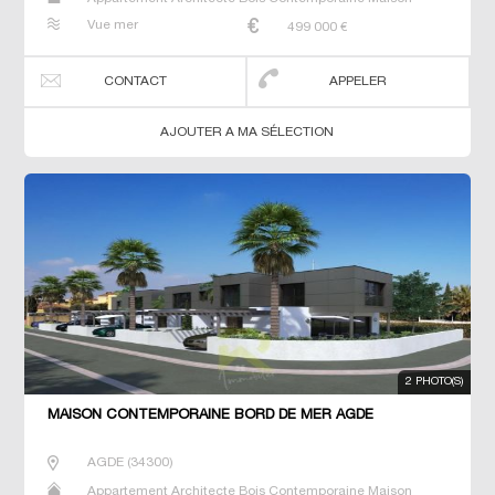
Maison de maitre Prestige Prestige Studio T5 Villa
Vue mer
499 000
€
CONTACT
APPELER
AJOUTER A MA SÉLECTION
2 PHOTO(S)
MAISON CONTEMPORAINE BORD DE MER AGDE
AGDE
(
34300
)
Appartement Architecte Bois Contemporaine Maison