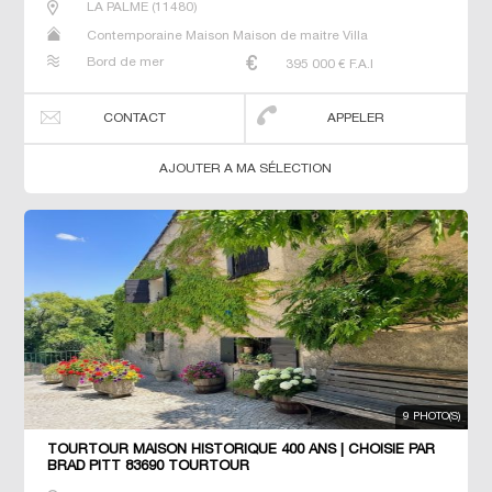
LA PALME
(
11480
)
Contemporaine Maison Maison de maitre Villa
Bord de mer
395 000
€ F.A.I
CONTACT
APPELER
AJOUTER A MA SÉLECTION
9 PHOTO(S)
TOURTOUR MAISON HISTORIQUE 400 ANS | CHOISIE PAR
BRAD PITT 83690 TOURTOUR