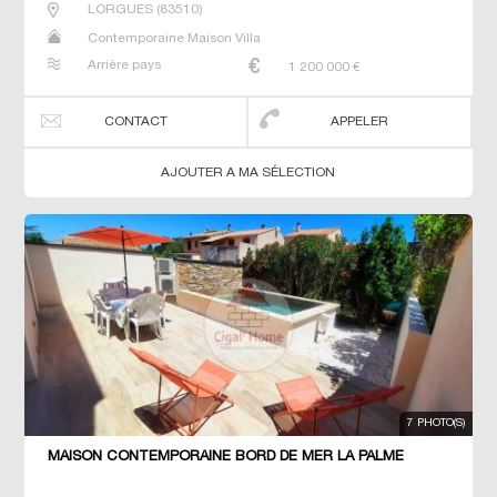
LORGUES
(
83510
)
Contemporaine Maison Villa
Arrière pays
1 200 000
€
CONTACT
APPELER
AJOUTER A MA SÉLECTION
7 PHOTO(S)
MAISON CONTEMPORAINE BORD DE MER LA PALME