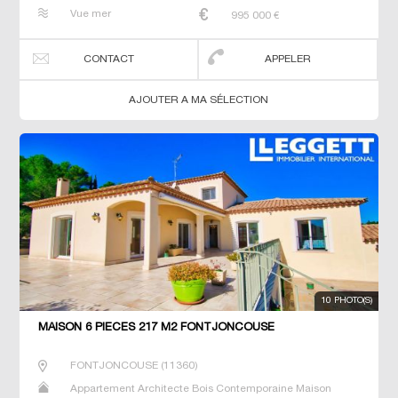
Maison de maitre Prestige Prestige Studio T5 Villa
Vue mer
995 000
€
CONTACT
APPELER
AJOUTER A MA SÉLECTION
10 PHOTO(S)
MAISON 6 PIECES 217 M2 FONTJONCOUSE
FONTJONCOUSE
(
11360
)
Appartement Architecte Bois Contemporaine Maison