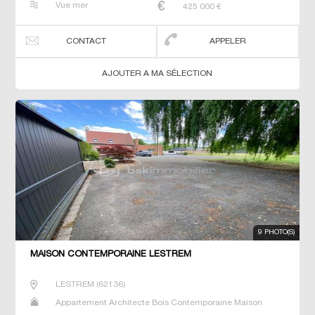
Vue mer
425 000
€
CONTACT
APPELER
AJOUTER A MA SÉLECTION
9 PHOTO(S)
MAISON CONTEMPORAINE LESTREM
LESTREM
(
62136
)
Appartement Architecte Bois Contemporaine Maison
Maison de maitre Prestige Prestige Studio T5 Villa