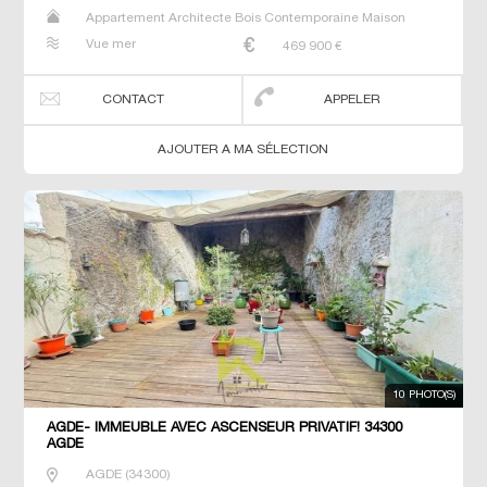
Appartement Architecte Bois Contemporaine Maison
Maison de maitre Prestige Prestige Studio T5 Villa
Vue mer
469 900
€
CONTACT
APPELER
AJOUTER A MA SÉLECTION
10 PHOTO(S)
AGDE- IMMEUBLE AVEC ASCENSEUR PRIVATIF! 34300
AGDE
AGDE
(
34300
)