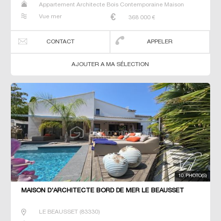
Appartement Architecte Bois Contemporaine Maison
Maison de maitre Prestige Prestige Studio T5 Villa
Vue mer
368 000
€
CONTACT
APPELER
AJOUTER A MA SÉLECTION
10 PHOTO(S)
MAISON D'ARCHITECTE BORD DE MER LE BEAUSSET
LE BEAUSSET
(
83330
)