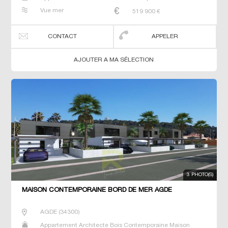
Maison de maitre Prestige Prestige Studio T5 Villa
Vue mer
519 900
€
CONTACT
APPELER
AJOUTER A MA SÉLECTION
3 PHOTO(S)
MAISON CONTEMPORAINE BORD DE MER AGDE
AGDE
(
34300
)
Appartement Architecte Bois Contemporaine Maison