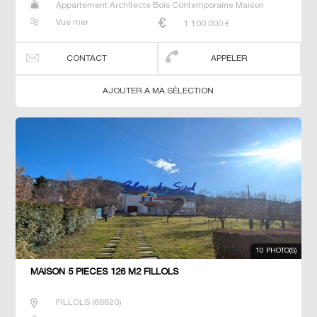
Appartement Architecte Bois Contemporaine Maison
Maison de maitre Prestige Prestige Studio T5 Villa
Vue mer
1 100 000
€
CONTACT
APPELER
AJOUTER A MA SÉLECTION
10 PHOTO(S)
MAISON 5 PIECES 126 M2 FILLOLS
FILLOLS
(
66820
)