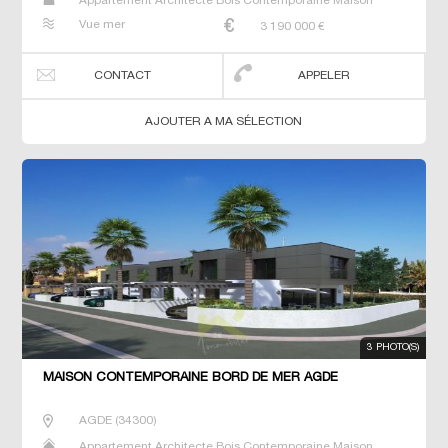
Appartement Architecte Bois Contemporaine Maison
Maison de maitre Prestige Prestige Studio T5 Villa
Vue mer
3 190 000
€
CONTACT
APPELER
AJOUTER A MA SÉLECTION
3 PHOTO(S)
MAISON CONTEMPORAINE BORD DE MER AGDE
AGDE
(
34300
)
Appartement Architecte Bois Contemporaine Maison