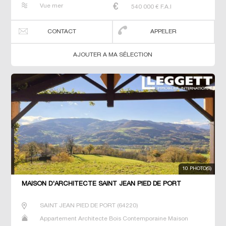
Maison de maitre Prestige Prestige Studio T5 Villa
Vue mer
540 000
€ F.A.I
CONTACT
APPELER
AJOUTER A MA SÉLECTION
10 PHOTO(S)
MAISON D'ARCHITECTE SAINT JEAN PIED DE PORT
SAINT JEAN PIED DE PORT
(
64220
)
Appartement Architecte Bois Contemporaine Maison
Maison de maitre Prestige Prestige Studio T5 Villa