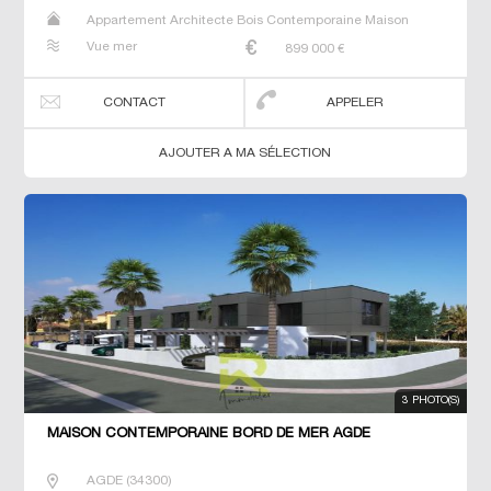
Appartement Architecte Bois Contemporaine Maison
Maison de maitre Prestige Prestige Studio T5 Villa
Vue mer
899 000
€
CONTACT
APPELER
AJOUTER A MA SÉLECTION
3 PHOTO(S)
MAISON CONTEMPORAINE BORD DE MER AGDE
AGDE
(
34300
)