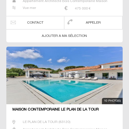
Appartement Architecte Bois Contemporaine Maison
Maison de maitre Prestige Prestige Studio T5 Villa
Vue mer
475 000
€
CONTACT
APPELER
AJOUTER A MA SÉLECTION
10 PHOTO(S)
MAISON CONTEMPORAINE LE PLAN DE LA TOUR
LE PLAN DE LA TOUR
(
83120
)