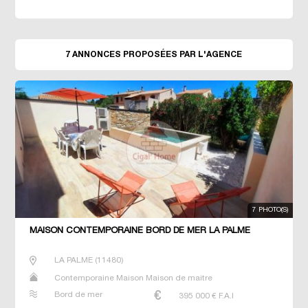
7 ANNONCES PROPOSÉES PAR L'AGENCE
7 PHOTO(S)
MAISON CONTEMPORAINE BORD DE MER LA PALME
LA PALME
(
11480
)
Contemporaine Maison Maison de maitre
Bord de mer
395 000
€ F.A.I