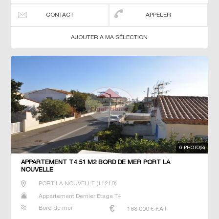
CONTACT
APPELER
AJOUTER A MA SÉLECTION
6 PHOTO(S)
APPARTEMENT T4 51 M2 BORD DE MER PORT LA
NOUVELLE
PORT LA NOUVELLE
(
11210
)
Appartement Dernier Etage T4
Bord de mer
168 000
€ F.A.I