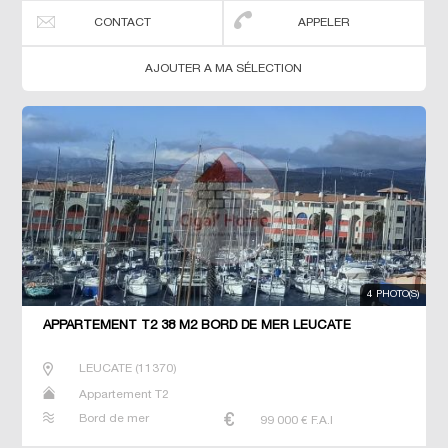
CONTACT
APPELER
AJOUTER A MA SÉLECTION
4 PHOTO(S)
APPARTEMENT T2 38 M2 BORD DE MER LEUCATE
LEUCATE
(
11370
)
Appartement T2
Bord de mer
99 000
€ F.A.I