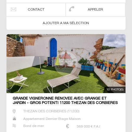
CONTACT
APPELER
AJOUTER A MA SÉLECTION
10 PHOTO(S)
GRANDE VIGNERONNE RÉNOVÉE AVEC GRANGE ET
JARDIN - GROS POTENTI 11200 THEZAN DES CORBIERES
THEZAN DES CORBIERES
(
11200
)
Appartement Dernier Etage Maison
Bord de mer
369 000
€ F.A.I