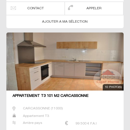
CONTACT
APPELER
AJOUTER A MA SÉLECTION
10 PHOTO(S)
APPARTEMENT T3 101 M2 CARCASSONNE
CARCASSONNE
(
11000
)
Appartement T3
Arrière pays
99 500
€ F.A.I