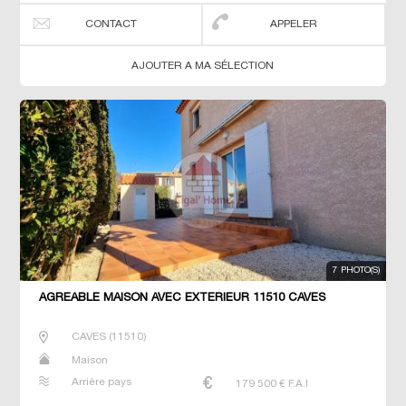
CONTACT
APPELER
AJOUTER A MA SÉLECTION
7 PHOTO(S)
AGRÉABLE MAISON AVEC EXTÉRIEUR 11510 CAVES
CAVES
(
11510
)
Maison
Arrière pays
179 500
€ F.A.I