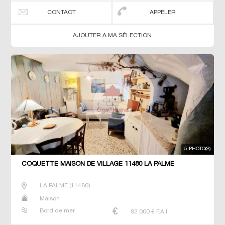
CONTACT
APPELER
AJOUTER A MA SÉLECTION
5 PHOTO(S)
COQUETTE MAISON DE VILLAGE 11480 LA PALME
LA PALME
(
11480
)
Maison
Bord de mer
92 000
€ F.A.I