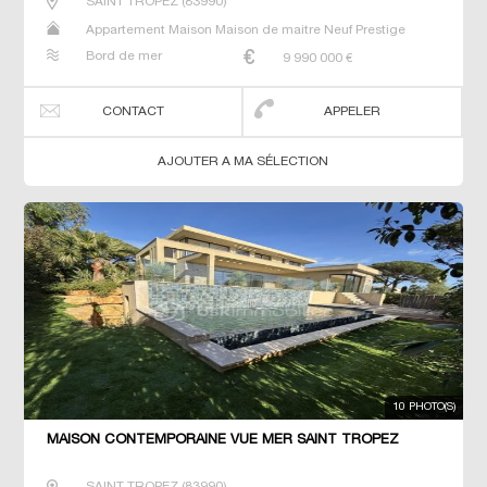
SAINT TROPEZ
(
83990
)
Appartement Maison Maison de maitre Neuf Prestige
Prestige Studio T4 T5
Bord de mer
9 990 000
€
CONTACT
APPELER
AJOUTER A MA SÉLECTION
10 PHOTO(S)
MAISON CONTEMPORAINE VUE MER SAINT TROPEZ
SAINT TROPEZ
(
83990
)