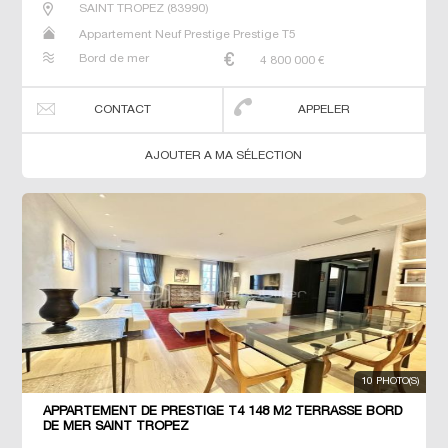
SAINT TROPEZ
(
83990
)
Appartement Neuf Prestige Prestige T5
Bord de mer
4 800 000
€
CONTACT
APPELER
AJOUTER A MA SÉLECTION
10 PHOTO(S)
APPARTEMENT DE PRESTIGE T4 148 M2 TERRASSE BORD
DE MER SAINT TROPEZ