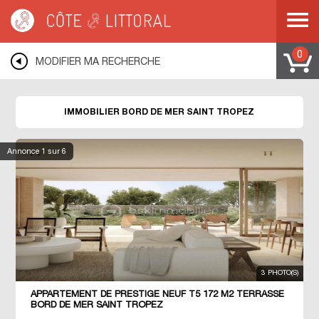
Côte & Littoral
>
Immobilier bord de mer
>
MEDITERRANEE
>
COTE D AZUR
>
VAR
>
SAINT TROPEZ
0
MODIFIER MA RECHERCHE
IMMOBILIER BORD DE MER SAINT TROPEZ
Annonce
1
sur 6
3 PHOTO(S)
APPARTEMENT DE PRESTIGE NEUF T5 172 M2 TERRASSE
BORD DE MER SAINT TROPEZ