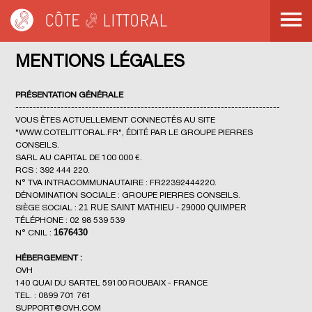
Côte & Littoral
Côte & Littoral
>
>
Mentions légales
Mentions légales
MENTIONS LÉGALES
PRÉSENTATION GÉNÉRALE
----------------------------------------------------------------------------
VOUS ÊTES ACTUELLEMENT CONNECTÉS AU SITE
"WWW.COTELITTORAL.FR", ÉDITÉ PAR LE GROUPE PIERRES
CONSEILS.
SARL AU CAPITAL DE 100 000 €.
RCS : 392 444 220.
N° TVA INTRACOMMUNAUTAIRE : FR22392444220.
DÉNOMINATION SOCIALE : GROUPE PIERRES CONSEILS.
21 RUE SAINT MATHIEU - 29000 QUIMPER
SIÈGE SOCIAL :
TÉLÉPHONE : 02 98 539 539
1676430
N° CNIL :
HÉBERGEMENT :
OVH
140 QUAI DU SARTEL 59100 ROUBAIX - FRANCE
TEL. : 0899 701 761
SUPPORT@OVH.COM