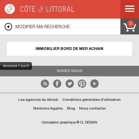
Côte & Littoral
>
Immobilier bord de mer
>
LORRAINE
>
MOSELLE
>
ACHAIN
0
MODIFIER MA RECHERCHE
IMMOBILIER BORD DE MER ACHAIN
Annonce
1
sur 0
SUIVEZ-NOUS
Les agences du littoral
Conditions générales d'utilisation
Mentions légales
Blog
Nous contacter
Conception graphique © CL DESIGN