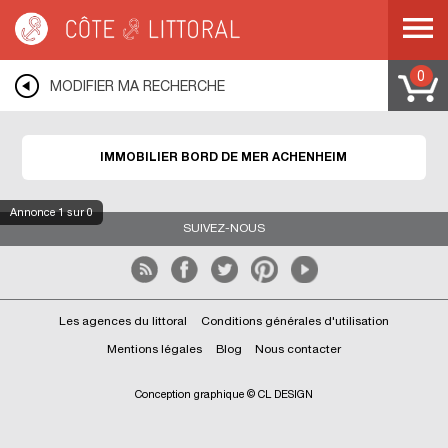
Côte & Littoral
>
Immobilier bord de mer
>
ALSACE
>
BAS RHIN
>
ACHENHEIM
0
MODIFIER MA RECHERCHE
IMMOBILIER BORD DE MER ACHENHEIM
Annonce
1
sur 0
SUIVEZ-NOUS
Les agences du littoral
Conditions générales d'utilisation
Mentions légales
Blog
Nous contacter
Conception graphique © CL DESIGN