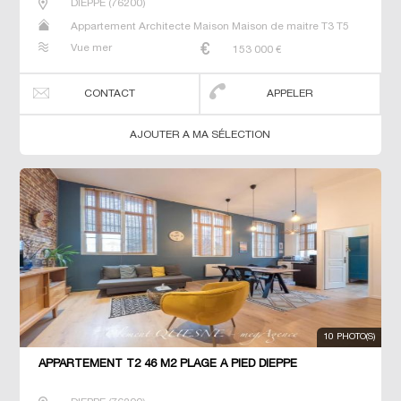
DIEPPE
(
76200
)
Appartement Architecte Maison Maison de maitre T3 T5
Villa
Vue mer
153 000
€
CONTACT
APPELER
AJOUTER A MA SÉLECTION
10 PHOTO(S)
APPARTEMENT T2 46 M2 PLAGE À PIED DIEPPE