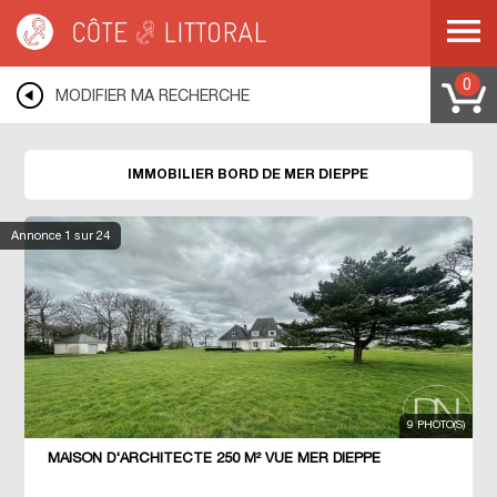
Côte & Littoral
>
Immobilier bord de mer
>
NORMANDIE
>
HAUTE NORMANDIE
>
SEINE MARITIME
>
COTE D ALBATRE
>
DIEPPE
0
MODIFIER MA RECHERCHE
IMMOBILIER BORD DE MER DIEPPE
Annonce
1
sur 24
9 PHOTO(S)
MAISON D'ARCHITECTE 250 M² VUE MER DIEPPE