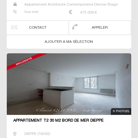
Appartement Architecte Contemporaine Dernier Etage
Duplex Maison Maison de maitre Studio T2 T3 T4 T5 T6
Vue mer
475 000
€
Villa
CONTACT
APPELER
AJOUTER A MA SÉLECTION
6 PHOTO(S)
APPARTEMENT T2 30 M2 BORD DE MER DIEPPE
DIEPPE
(
76200
)