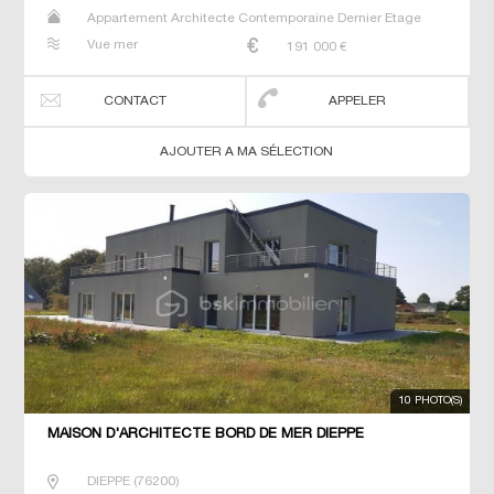
Appartement Architecte Contemporaine Dernier Etage
Duplex Maison Maison de maitre Studio T2 T3 T4 T5 T6
Vue mer
191 000
€
Villa
CONTACT
APPELER
AJOUTER A MA SÉLECTION
10 PHOTO(S)
MAISON D'ARCHITECTE BORD DE MER DIEPPE
DIEPPE
(
76200
)