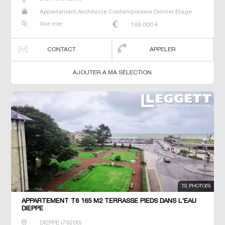
Appartement Architecte Contemporaine Dernier Etage
Maison Maison de maitre T2 T3 T5 Villa
Vue mer
169 000
€
CONTACT
APPELER
AJOUTER A MA SÉLECTION
10 PHOTO(S)
APPARTEMENT T6 165 M2 TERRASSE PIEDS DANS L'EAU
DIEPPE
DIEPPE
(
76200
)