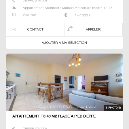
DIEPPE
(
76200
)
Appartement Architecte Maison Maison de maitre T2 T3
T5 Villa
Vue mer
147 000
€
CONTACT
APPELER
AJOUTER A MA SÉLECTION
8 PHOTO(S)
APPARTEMENT T3 48 M2 PLAGE À PIED DIEPPE
DIEPPE
(
76200
)