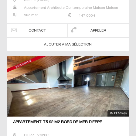
Appartement Architecte Contemporaine Maison Maison
de maitre T2 T3 T5 Villa
Vue mer
147 000
€
CONTACT
APPELER
AJOUTER A MA SÉLECTION
10 PHOTO(S)
APPARTEMENT T5 92 M2 BORD DE MER DIEPPE
DIEPPE
(
76200
)