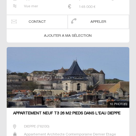
Duplex Maison Maison de maitre Studio T2 T3 T4 T5 T6
Vue mer
148 000
€
Villa
CONTACT
APPELER
AJOUTER A MA SÉLECTION
10 PHOTO(S)
APPARTEMENT NEUF T3 26 M2 PIEDS DANS L'EAU DIEPPE
DIEPPE
(
76200
)
Appartement Architecte Contemporaine Dernier Etage