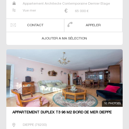
Appartement Architecte Contemporaine Dernier Etage
Duplex Maison Maison de maitre Studio T2 T3 T4 T5 T6
Vue mer
65 000
€
Villa
CONTACT
APPELER
AJOUTER A MA SÉLECTION
10 PHOTO(S)
APPARTEMENT DUPLEX T3 96 M2 BORD DE MER DIEPPE
DIEPPE
(
76200
)