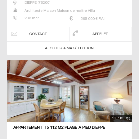
DIEPPE
(
76200
)
Architecte Maison Maison de maitre Villa
Vue mer
595 000
€ F.A.I
CONTACT
APPELER
AJOUTER A MA SÉLECTION
10 PHOTO(S)
APPARTEMENT T5 112 M2 PLAGE À PIED DIEPPE