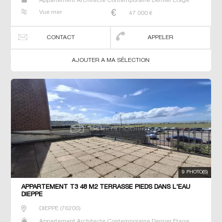
Appartement Architecte Contemporaine Dernier Etage
Duplex Maison Maison de maitre Studio T2 T3 T4 T5 T6
Vue mer
47 000
€
Villa
CONTACT
APPELER
AJOUTER A MA SÉLECTION
9 PHOTO(S)
APPARTEMENT T3 48 M2 TERRASSE PIEDS DANS L'EAU
DIEPPE
DIEPPE
(
76200
)
Appartement Architecte Contemporaine Dernier Etage