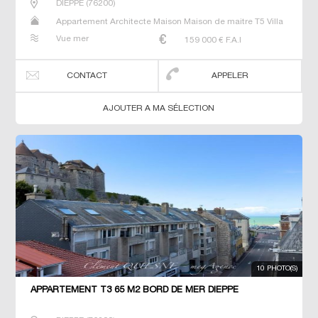
DIEPPE
(
76200
)
Appartement Architecte Maison Maison de maitre T5 Villa
Vue mer
159 000
€ F.A.I
CONTACT
APPELER
AJOUTER A MA SÉLECTION
10 PHOTO(S)
APPARTEMENT T3 65 M2 BORD DE MER DIEPPE