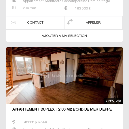
Appartement Architecte Contemporaine Dernier Etage
Duplex Maison Maison de maitre Studio T2 T3 T4 T5 T6
Vue mer
163 500
€
Villa
CONTACT
APPELER
AJOUTER A MA SÉLECTION
2 PHOTO(S)
APPARTEMENT DUPLEX T2 36 M2 BORD DE MER DIEPPE
DIEPPE
(
76200
)