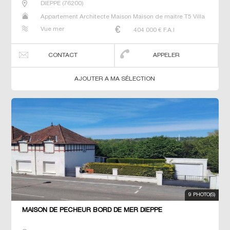
DIEPPE
(
76200
)
Appartement Architecte Maison Maison de maitre T5 Villa
Vue mer
404 000
€ F.A.I
CONTACT
APPELER
AJOUTER A MA SÉLECTION
9 PHOTO(S)
MAISON DE PÊCHEUR BORD DE MER DIEPPE