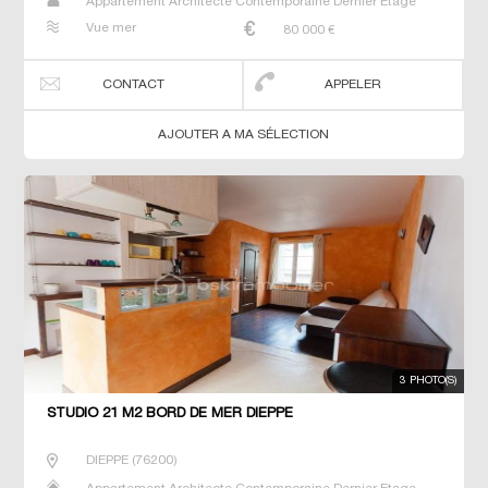
Appartement Architecte Contemporaine Dernier Etage
Duplex Maison Maison de maitre Studio T2 T3 T4 T5 T6
Vue mer
80 000
€
Villa
CONTACT
APPELER
AJOUTER A MA SÉLECTION
3 PHOTO(S)
STUDIO 21 M2 BORD DE MER DIEPPE
DIEPPE
(
76200
)