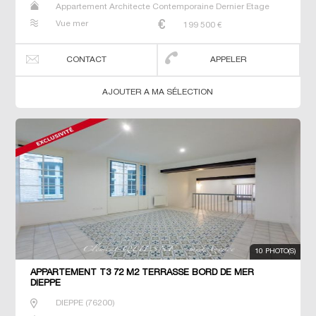
Appartement Architecte Contemporaine Dernier Etage
Duplex Maison Maison de maitre Studio T2 T3 T4 T5 T6
Vue mer
199 500
€
Villa
CONTACT
APPELER
AJOUTER A MA SÉLECTION
10 PHOTO(S)
APPARTEMENT T3 72 M2 TERRASSE BORD DE MER
DIEPPE
DIEPPE
(
76200
)