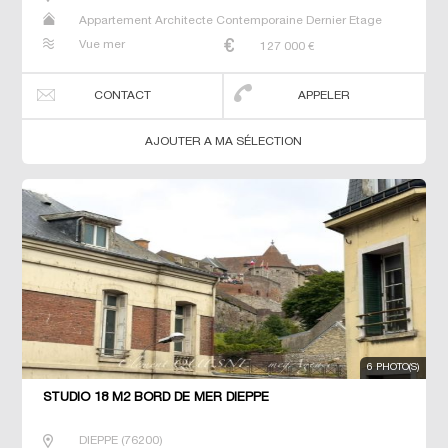
Appartement Architecte Contemporaine Dernier Etage
Maison Maison de maitre Studio T2 T3 T5 T6 Villa
Vue mer
127 000
€
CONTACT
APPELER
AJOUTER A MA SÉLECTION
6 PHOTO(S)
STUDIO 18 M2 BORD DE MER DIEPPE
DIEPPE
(
76200
)