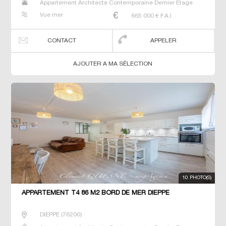
Appartement Architecte Contemporaine Dernier Etage
Duplex Maison Maison de maitre Studio T2 T3 T4 T5 T6
Vue mer
665 000
€ F.A.I
Villa
CONTACT
APPELER
AJOUTER A MA SÉLECTION
10 PHOTO(S)
APPARTEMENT T4 86 M2 BORD DE MER DIEPPE
DIEPPE
(
76200
)