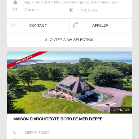
Appartement Architecte Contemporaine Dernier Etage
Duplex Maison Maison de maitre Studio T2 T3 T4 T5 T6
Vue mer
159 000
€
Villa
CONTACT
APPELER
AJOUTER A MA SÉLECTION
10 PHOTO(S)
MAISON D'ARCHITECTE BORD DE MER DIEPPE
DIEPPE
(
76200
)