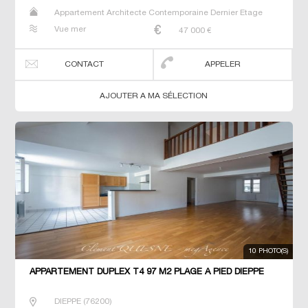
Appartement Architecte Contemporaine Dernier Etage
Maison Maison de maitre Studio T2 T3 T5 T6 Villa
Vue mer
47 000
€
CONTACT
APPELER
AJOUTER A MA SÉLECTION
10 PHOTO(S)
APPARTEMENT DUPLEX T4 97 M2 PLAGE À PIED DIEPPE
DIEPPE
(
76200
)