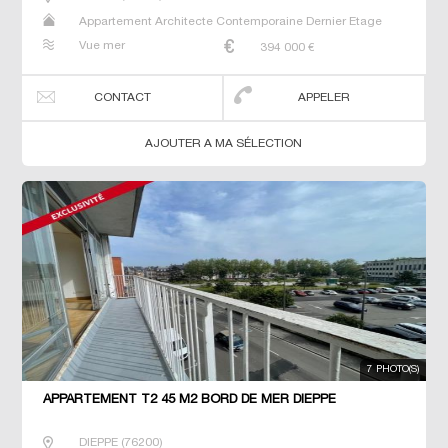
Appartement Architecte Contemporaine Dernier Etage
Maison Maison de maitre Studio T2 T3 T5 T6 Villa
Vue mer
394 000
€
CONTACT
APPELER
AJOUTER A MA SÉLECTION
7 PHOTO(S)
APPARTEMENT T2 45 M2 BORD DE MER DIEPPE
DIEPPE
(
76200
)