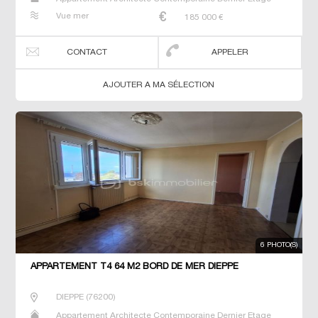
Duplex Maison Maison de maitre Studio T2 T3 T4 T5 T6
Vue mer
185 000
€
Villa
CONTACT
APPELER
AJOUTER A MA SÉLECTION
6 PHOTO(S)
APPARTEMENT T4 64 M2 BORD DE MER DIEPPE
DIEPPE
(
76200
)
Appartement Architecte Contemporaine Dernier Etage