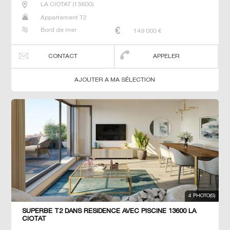
LA CIOTAT
(
13600
)
Appartement T2
Bord de mer
149 000
€
CONTACT
APPELER
AJOUTER A MA SÉLECTION
4 PHOTO(S)
SUPERBE T2 DANS RÉSIDENCE AVEC PISCINE 13600 LA
CIOTAT