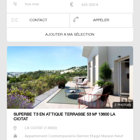
Prestige Prestige Studio T2 T3 T4 T5 Villa
Vue mer
445 000
€
CONTACT
APPELER
AJOUTER A MA SÉLECTION
2 PHOTO(S)
SUPERBE T3 EN ATTIQUE TERRASSE 53 M² 13600 LA
CIOTAT
LA CIOTAT
(
13600
)
Appartement Contemporaine Dernier Etage Maison Neuf