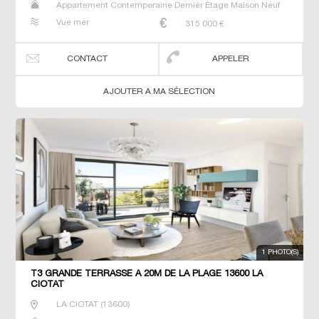
Appartement Contemporaine Dernier Etage Maison Neuf
Prestige Prestige T2 T3 T4 Villa
Vue mer
315 000
€
CONTACT
APPELER
AJOUTER A MA SÉLECTION
1 PHOTO(S)
T3 GRANDE TERRASSE À 20M DE LA PLAGE 13600 LA
CIOTAT
LA CIOTAT
(
13600
)