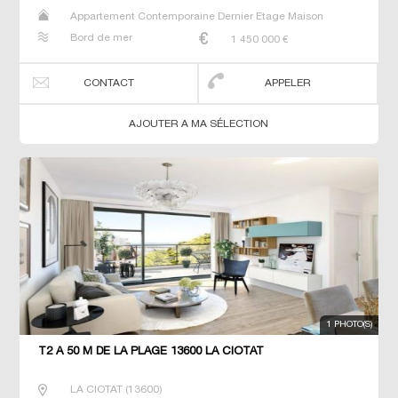
Appartement Contemporaine Dernier Etage Maison
Prestige Prestige T2 T3 T4 Villa
Bord de mer
1 450 000
€
CONTACT
APPELER
AJOUTER A MA SÉLECTION
1 PHOTO(S)
T2 À 50 M DE LA PLAGE 13600 LA CIOTAT
LA CIOTAT
(
13600
)