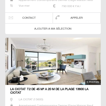
Appartement Contemporaine Dernier Etage Maison Neuf
Prestige Prestige T2 T3 T4 T5 Villa
Vue mer
790 000
€ F.A.I
CONTACT
APPELER
AJOUTER A MA SÉLECTION
3 PHOTO(S)
LA CIOTAT T2 DE 45 M² À 20 M DE LA PLAGE 13600 LA
CIOTAT
LA CIOTAT
(
13600
)
Appartement Contemporaine Dernier Etage Maison Neuf