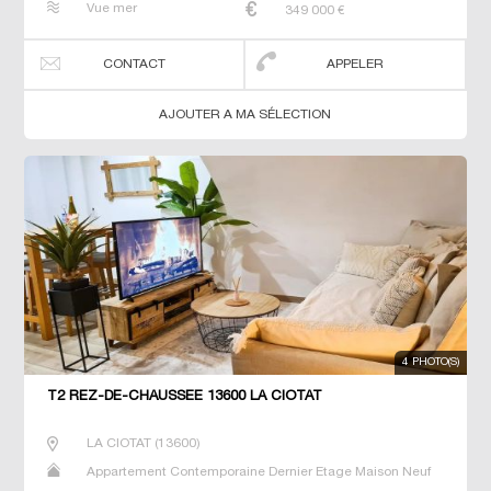
Vue mer
349 000
€
CONTACT
APPELER
AJOUTER A MA SÉLECTION
4 PHOTO(S)
T2 REZ-DE-CHAUSSÉE 13600 LA CIOTAT
LA CIOTAT
(
13600
)
Appartement Contemporaine Dernier Etage Maison Neuf
Prestige Prestige Studio T2 T3 T4 T5 Villa