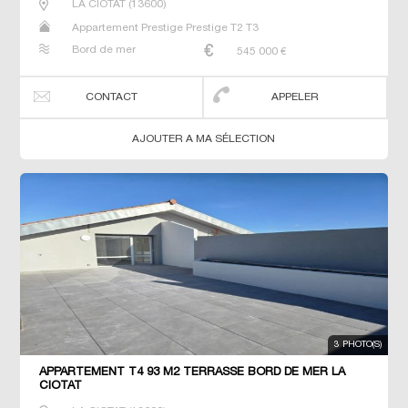
LA CIOTAT
(
13600
)
Appartement Prestige Prestige T2 T3
Bord de mer
545 000
€
CONTACT
APPELER
AJOUTER A MA SÉLECTION
3 PHOTO(S)
APPARTEMENT T4 93 M2 TERRASSE BORD DE MER LA
CIOTAT