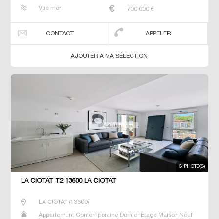
Prestige Prestige Studio T2 T3 T4 T5 Villa
Vue mer
700 000
€
CONTACT
APPELER
AJOUTER A MA SÉLECTION
3 PHOTO(S)
LA CIOTAT T2 13600 LA CIOTAT
LA CIOTAT
(
13600
)
Appartement Contemporaine Dernier Etage Maison Neuf