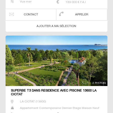
Vue mer
189 000
€ F.A.I
CONTACT
APPELER
AJOUTER A MA SÉLECTION
2 PHOTO(S)
SUPERBE T3 DANS RÉSIDENCE AVEC PISCINE 13600 LA
CIOTAT
LA CIOTAT
(
13600
)
Appartement Contemporaine Dernier Etage Maison Neuf
Prestige Prestige Studio T2 T3 T4 T5 Villa