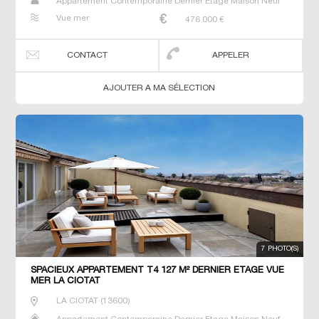
Appartement Contemporaine Dernier Etage Maison Neuf
Prestige Prestige T2 T3 T4 Villa
Vue mer
476 000
€
CONTACT
APPELER
AJOUTER A MA SÉLECTION
7 PHOTO(S)
SPACIEUX APPARTEMENT T4 127 M² DERNIER ETAGE VUE
MER LA CIOTAT
LA CIOTAT
(
13600
)