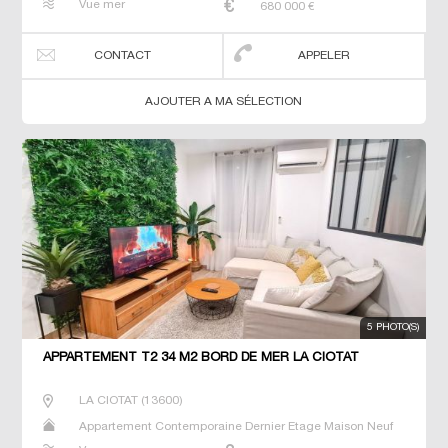
Vue mer
680 000
€
CONTACT
APPELER
AJOUTER A MA SÉLECTION
5 PHOTO(S)
APPARTEMENT T2 34 M2 BORD DE MER LA CIOTAT
LA CIOTAT
(
13600
)
Appartement Contemporaine Dernier Etage Maison Neuf
Prestige Prestige Studio T2 T3 T4 T5 Villa