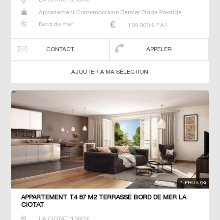
Appartement Contemporaine Dernier Etage Prestige
Prestige T2 T3 T4
Bord de mer
199 000
€ F.A.I
CONTACT
APPELER
AJOUTER A MA SÉLECTION
1 PHOTO(S)
APPARTEMENT T4 87 M2 TERRASSE BORD DE MER LA
CIOTAT
LA CIOTAT
(
13600
)