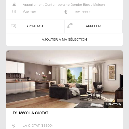
Appartement Contemporaine Dernier Etage Maison
Prestige Prestige T2 T3 T4 Villa
Vue mer
381 000
€
CONTACT
APPELER
AJOUTER A MA SÉLECTION
1 PHOTO(S)
T2 13600 LA CIOTAT
LA CIOTAT
(
13600
)