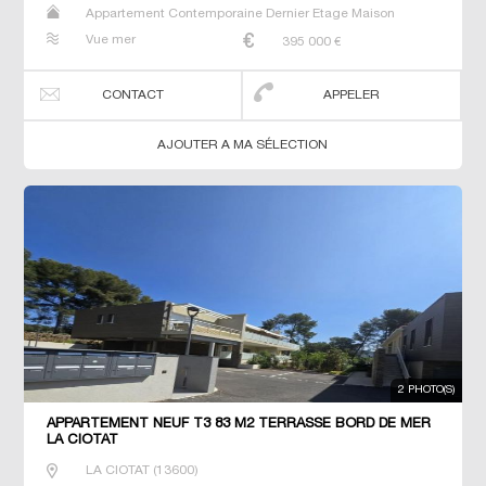
Appartement Contemporaine Dernier Etage Maison
Prestige Prestige T2 T3 T4 Villa
Vue mer
395 000
€
CONTACT
APPELER
AJOUTER A MA SÉLECTION
2 PHOTO(S)
APPARTEMENT NEUF T3 83 M2 TERRASSE BORD DE MER
LA CIOTAT
LA CIOTAT
(
13600
)