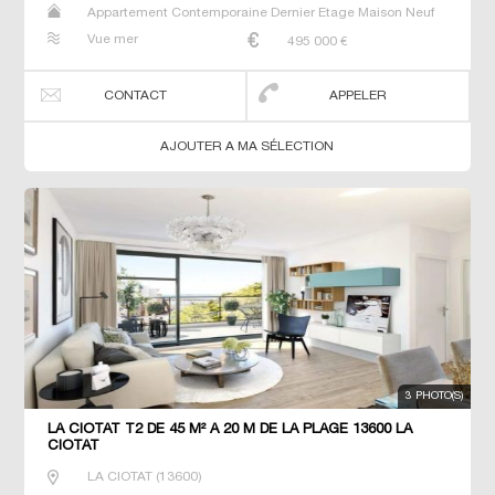
Appartement Contemporaine Dernier Etage Maison Neuf
Prestige Prestige T2 T3 T4 Villa
Vue mer
495 000
€
CONTACT
APPELER
AJOUTER A MA SÉLECTION
3 PHOTO(S)
LA CIOTAT T2 DE 45 M² À 20 M DE LA PLAGE 13600 LA
CIOTAT
LA CIOTAT
(
13600
)