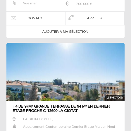
Prestige Prestige Studio T2 T3 T4 T5 Villa
Vue mer
700 000
€
CONTACT
APPELER
AJOUTER A MA SÉLECTION
2 PHOTO(S)
T4 DE 97M² GRANDE TERRASSE DE 94 M² EN DERNIER
ETAGE PROCHE C 13600 LA CIOTAT
LA CIOTAT
(
13600
)
Appartement Contemporaine Dernier Etage Maison Neuf
Prestige Prestige Studio T2 T3 T4 T5 Villa