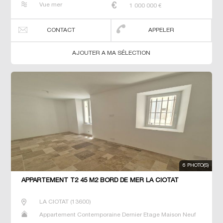
Vue mer
1 000 000
€
CONTACT
APPELER
AJOUTER A MA SÉLECTION
6 PHOTO(S)
APPARTEMENT T2 45 M2 BORD DE MER LA CIOTAT
LA CIOTAT
(
13600
)
Appartement Contemporaine Dernier Etage Maison Neuf
Prestige Prestige Studio T2 T3 T4 T5 Villa