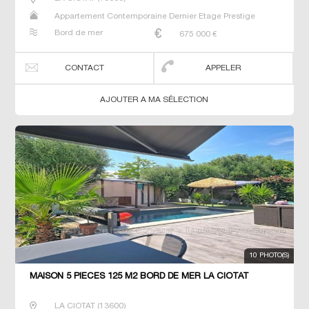
Appartement Contemporaine Dernier Etage Prestige
Prestige T2 T3 T4
Bord de mer
675 000
€
CONTACT
APPELER
AJOUTER A MA SÉLECTION
10 PHOTO(S)
MAISON 5 PIECES 125 M2 BORD DE MER LA CIOTAT
LA CIOTAT
(
13600
)