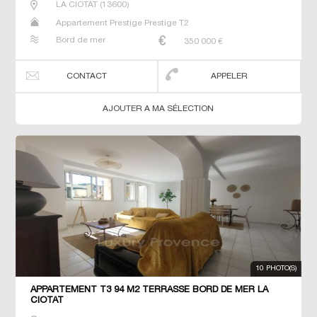
LA CIOTAT
(
13600
)
Appartement Prestige Prestige T2
Bord de mer
350 000
€
CONTACT
APPELER
AJOUTER A MA SÉLECTION
10 PHOTO(S)
APPARTEMENT T3 94 M2 TERRASSE BORD DE MER LA
CIOTAT