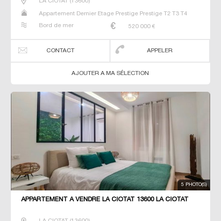
LA CIOTAT
(
13600
)
Appartement Dernier Etage Prestige Prestige T2 T3 T4
Bord de mer
520 000
€
CONTACT
APPELER
AJOUTER A MA SÉLECTION
5 PHOTO(S)
APPARTEMENT À VENDRE LA CIOTAT 13600 LA CIOTAT
LA CIOTAT
(
13600
)