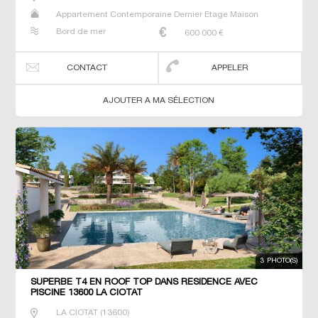
Appartement Contemporaine Dernier Etage Maison
Prestige Prestige T2 T3 T4 Villa
Bord de mer
600 000
€
CONTACT
APPELER
AJOUTER A MA SÉLECTION
3 PHOTO(S)
SUPERBE T4 EN ROOF TOP DANS RÉSIDENCE AVEC
PISCINE 13600 LA CIOTAT
LA CIOTAT
(
13600
)