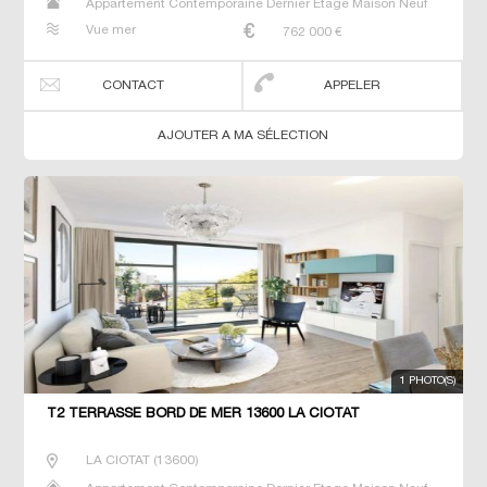
Appartement Contemporaine Dernier Etage Maison Neuf
Prestige Prestige T2 T3 T4 Villa
Vue mer
762 000
€
CONTACT
APPELER
AJOUTER A MA SÉLECTION
1 PHOTO(S)
T2 TERRASSE BORD DE MER 13600 LA CIOTAT
LA CIOTAT
(
13600
)