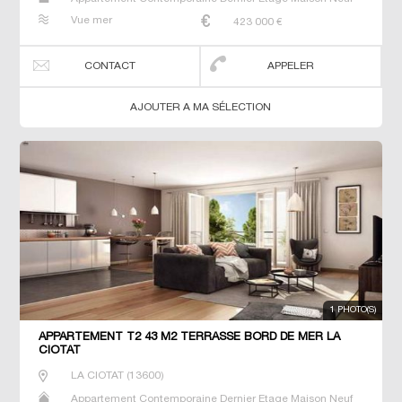
Prestige Prestige T2 T3 T4 T5 Villa
Vue mer
423 000
€
CONTACT
APPELER
AJOUTER A MA SÉLECTION
1 PHOTO(S)
APPARTEMENT T2 43 M2 TERRASSE BORD DE MER LA
CIOTAT
LA CIOTAT
(
13600
)
Appartement Contemporaine Dernier Etage Maison Neuf