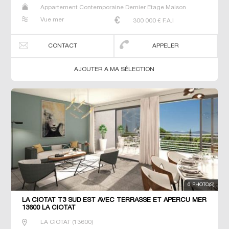
Appartement Contemporaine Dernier Etage Maison
Prestige Prestige T2 T3 T4 Villa
Vue mer
300 000
€ F.A.I
CONTACT
APPELER
AJOUTER A MA SÉLECTION
6 PHOTO(S)
LA CIOTAT T3 SUD EST AVEC TERRASSE ET APERCU MER
13600 LA CIOTAT
LA CIOTAT
(
13600
)