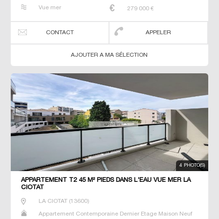
Prestige Prestige Studio T2 T3 T4 T5 Villa
Vue mer
279 000
€
CONTACT
APPELER
AJOUTER A MA SÉLECTION
4 PHOTO(S)
APPARTEMENT T2 45 M² PIEDS DANS L'EAU VUE MER LA
CIOTAT
LA CIOTAT
(
13600
)
Appartement Contemporaine Dernier Etage Maison Neuf