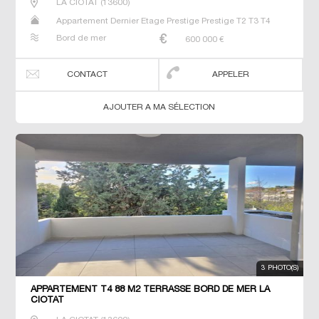
LA CIOTAT
(
13600
)
Appartement Dernier Etage Prestige Prestige T2 T3 T4
Bord de mer
600 000
€
CONTACT
APPELER
AJOUTER A MA SÉLECTION
3 PHOTO(S)
APPARTEMENT T4 88 M2 TERRASSE BORD DE MER LA
CIOTAT