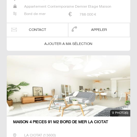
Appartement Contemporaine Dernier Etage Maison
Prestige Prestige T2 T3 T4 Villa
Bord de mer
788 000
€
CONTACT
APPELER
AJOUTER A MA SÉLECTION
9 PHOTO(S)
MAISON 4 PIECES 91 M2 BORD DE MER LA CIOTAT
LA CIOTAT
(
13600
)