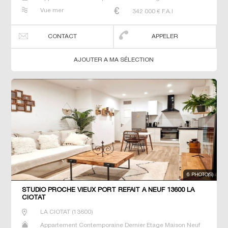
Prestige Prestige T2 T3 T4 T5 Villa
Vue mer
342 000
€ F.A.I
CONTACT
APPELER
AJOUTER A MA SÉLECTION
6 PHOTO(S)
STUDIO PROCHE VIEUX PORT REFAIT À NEUF 13600 LA
CIOTAT
LA CIOTAT
(
13600
)
Appartement Contemporaine Dernier Etage Maison Neuf