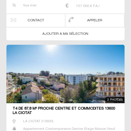
Prestige Prestige Studio T2 T3 T4 T5 Villa
Vue mer
157 000
€ F.A.I
CONTACT
APPELER
AJOUTER A MA SÉLECTION
2 PHOTO(S)
T4 DE 87,8 M² PROCHE CENTRE ET COMMODITÉS 13600
LA CIOTAT
LA CIOTAT
(
13600
)
Appartement Contemporaine Dernier Etage Maison Neuf