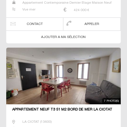
Appartement Contemporaine Dernier Etage Maison Neuf
Prestige Prestige T2 T3 T4 Villa
Vue mer
424 000
€
CONTACT
APPELER
AJOUTER A MA SÉLECTION
7 PHOTO(S)
APPARTEMENT NEUF T3 51 M2 BORD DE MER LA CIOTAT
LA CIOTAT
(
13600
)