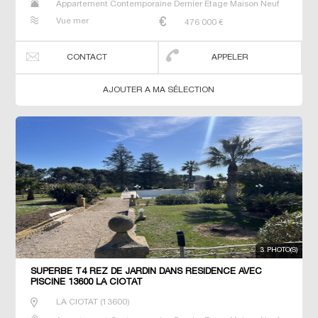
Appartement Contemporaine Dernier Etage Maison Neuf
Prestige Prestige T2 T3 T4 Villa
Vue mer
476 000
€
CONTACT
APPELER
AJOUTER A MA SÉLECTION
3 PHOTO(S)
SUPERBE T4 REZ DE JARDIN DANS RÉSIDENCE AVEC
PISCINE 13600 LA CIOTAT
LA CIOTAT
(
13600
)