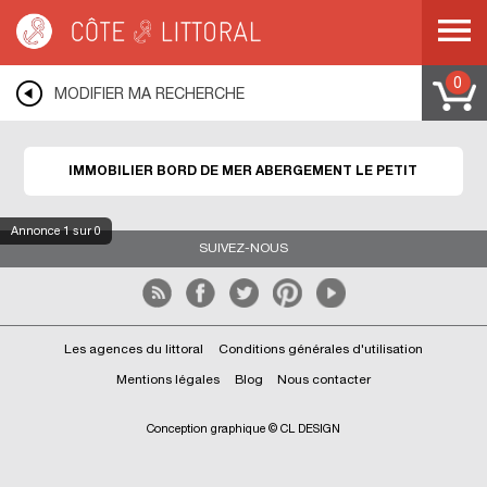
Côte & Littoral
>
Immobilier bord de mer
>
FRANCHE COMTE
>
JURA
>
ABERGEMENT LE PETIT
0
MODIFIER MA RECHERCHE
IMMOBILIER BORD DE MER ABERGEMENT LE PETIT
Annonce
1
sur 0
SUIVEZ-NOUS
Les agences du littoral
Conditions générales d'utilisation
Mentions légales
Blog
Nous contacter
Conception graphique © CL DESIGN