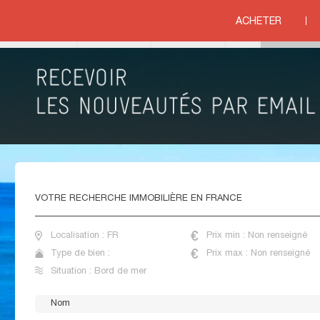
ACHETER
ord de mer
VENTE TERRAINS BORD DE MER FRANCE
VOTRE
RECHERCHE IMMOBILIÈRE EN FRANCE
Localisation : FR
Prix min : Non renseigné
Type de bien :
Prix max : Non renseigné
Situation : Bord de mer