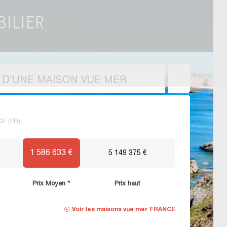
X D'UNE MAISON VUE MER
CE (FR)
1 586 633 €
5 149 375 €
Prix Moyen *
Prix haut
Voir les
maisons vue mer FRANCE