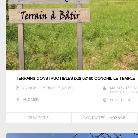
TERRAINS CONSTRUCTIBLES (X2) 62180 CONCHIL LE TEMPLE
CONCHIL LE TEMPLE
(
62180
)
MAISON TERRA
CONSTRUCTIBLE
VUE MER
90 950
€ F.A.I
DESCRIPTIF
CONTACTER L'AGENCE