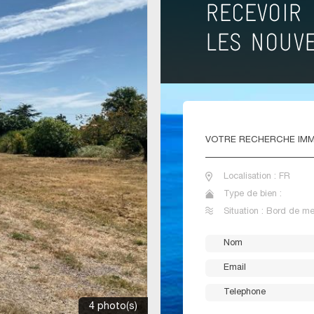
VOTRE
RECHERCHE IMM
Localisation : FR
Type de bien :
Situation : Bord de me
4 photo(s)