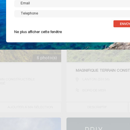
Ne plus afficher cette fenêtre
6 photo(s)
MAGNIFIQUE TERRAIN CONST
AIN CONSTRUCTIBLE
LANTON
(
33138
)
ISÉ
BORD DE MER
AJOUTER A MA SÉLECTION
DESCRIPTIF