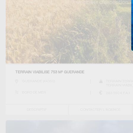
TERRAIN VIABILISE 753 M² GUERANDE
GUERANDE
(
44350
)
TERRAIN TERR
TERRAIN VIABIL
BORD DE MER
283 550
€ F.A.I
DESCRIPTIF
CONTACTER L'AGENCE