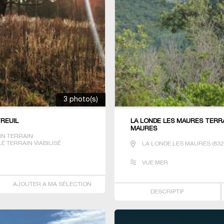
3 photo(s)
TREUIL
LA LONDE LES MAURES TERRA
MAURES
IN TERRAIN
 TERRAIN VIABILISÉ
LA LONDE LES MAURES
(
83
VUE MER
AJOUTER A MA SÉLECTION
DESCRIPTIF