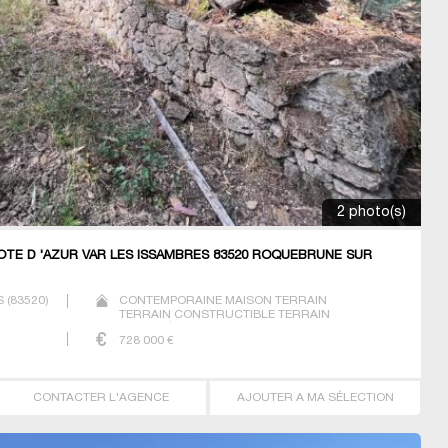
2 photo(s)
TE D 'AZUR VAR LES ISSAMBRES 83520 ROQUEBRUNE SUR
S
(
83520
)
CONTEMPORAINE MAISON TERRAIN
TERRAIN CONSTRUCTIBLE TERRAIN
VIABILISÉ
728 000
€
CONTACTER L'AGENCE
AJOUTER A MA SÉLECTION