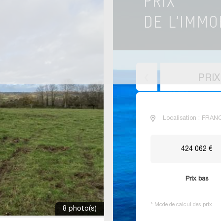
PRI
Localisation : FRAN
424 062 €
Prix bas
*
Mode de calcul des prix
8 photo(s)