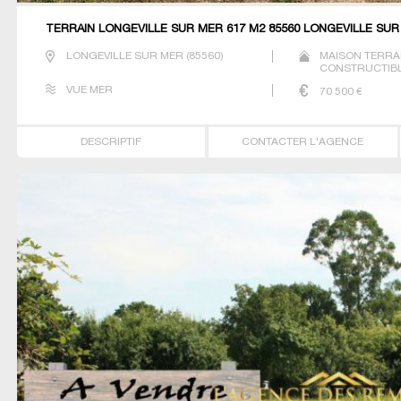
TERRAIN LONGEVILLE SUR MER 617 M2 85560 LONGEVILLE SU
LONGEVILLE SUR MER
(
85560
)
MAISON TERRA
CONSTRUCTIBLE
VUE MER
70 500
€
DESCRIPTIF
CONTACTER L'AGENCE