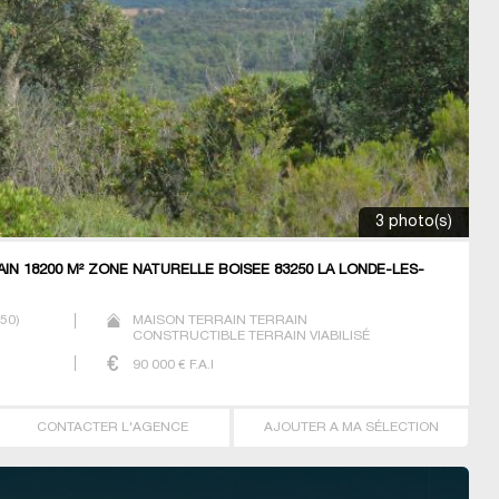
3 photo(s)
IN 18200 M² ZONE NATURELLE BOISEE 83250 LA LONDE-LES-
250
)
MAISON TERRAIN TERRAIN
CONSTRUCTIBLE TERRAIN VIABILISÉ
90 000
€ F.A.I
CONTACTER L'AGENCE
AJOUTER A MA SÉLECTION