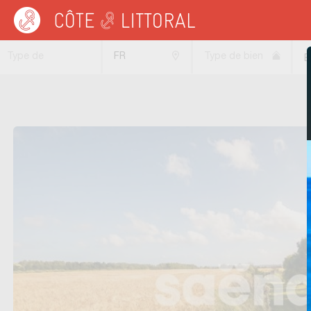
Côte & Littoral
>
Immobilier bord de mer
>
Terrains bord de mer
Type de
FR
Type de bien
B
transaction