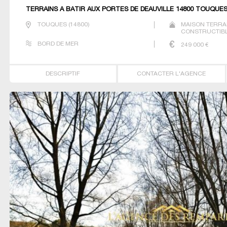
TERRAINS À BÂTIR AUX PORTES DE DEAUVILLE 14800 TOUQUE
TOUQUES
(
14800
)
MAISON TERRA
CONSTRUCTIBLE
BORD DE MER
249 000
€
DESCRIPTIF
CONTACTER L'AGENCE