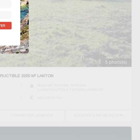
5 photo(s)
RUCTIBLE 2200 M² LANTON
MAISON TERRAIN TERRAIN
CONSTRUCTIBLE TERRAIN VIABILISÉ
420 000
€ F.A.I
CONTACTER L'AGENCE
AJOUTER A MA SÉLECTION