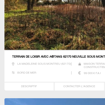
TERRAIN DE LOISIR AVEC Ã©TANG 62170 NEUVILLE SOUS MON
LA MADELEINE SOUS MONTREU
(
62170
)
MAISON TERRA
CONSTRUCTIBLE
BORD DE MER
99 000
€ F.A.I
DESCRIPTIF
CONTACTER L'AGENCE