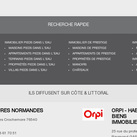
RECHERCHE RAPIDE
IMMOBILIER PIEDS DANS L'EAU
IMMOBILIER DE PRESTIGE
IM
MAISONS PIEDS DANS L'EAU
MAISONS DE PRESTIGE
APPARTEMENTS PIEDS DANS L'EAU
APPARTEMENTS DE PRESTIGE
TERRAINS PIEDS DANS L'EAU
PROPRIÉTÉS DE PRESTIGE
IM
PROPRIÉTÉS PIEDS DANS L'EAU
MANOIRS
VILLAS PIEDS DANS L'EAU
CHÂTEAUX
ILS DIFFUSENT SUR CÔTE & LITTORAL
RES NORMANDES
ORPI - HA
BIENS
les Crochemore
76540
IMMOBILI
25 rue du prof
3 61 70 51
Raymond GAR