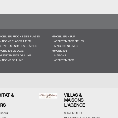
MOBILIER PROCHE DES PLAGES
IMMOBILIER NEUF
MAISONS PLAGES À PIED
APPARTEMENTS NEUFS
APPARTEMENTS PLAGE À PIED
MAISONS NEUVES
MOBILIER DE LUXE
IMMOBILIER
APPARTEMENTS DE LUXE
MAISONS
MAISONS DE LUXE
APPARTEMENTS
BITAT &
VILLAS &
MAISONS
ERS
L'AGENCE
esseur
9 AVENUE DE
CIN,
BORDEAUX
33740
ARES