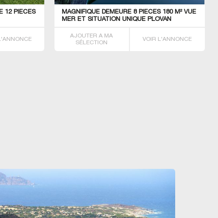
 12 PIECES
SSE 53 M²
MAGNIFIQUE DEMEURE 8 PIECES 180 M² VUE
TRES BEL APPARTEMENT T4 90 M² SIX-
MER ET SITUATION UNIQUE PLOVAN
FOURS-LES-PLAGES
AJOUTER A MA
AJOUTER A MA
 L'ANNONCE
 L'ANNONCE
VOIR L'ANNONCE
VOIR L'ANNONCE
SÉLECTION
SÉLECTION