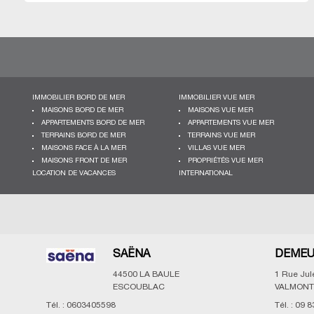
IMMOBILIER BORD DE MER
IMMOBILIER VUE MER
MAISONS BORD DE MER
MAISONS VUE MER
APPARTEMENTS BORD DE MER
APPARTEMENTS VUE MER
TERRAINS BORD DE MER
TERRAINS VUE MER
MAISONS FACE À LA MER
VILLAS VUE MER
MAISONS FRONT DE MER
PROPRIÉTÉS VUE MER
LOCATION DE VACANCES
INTERNATIONAL
SAËNA
DEMEU
44500
LA BAULE
1 Rue Ju
ESCOUBLAC
VALMONT
Tél. :
0603405598
Tél. :
09 8