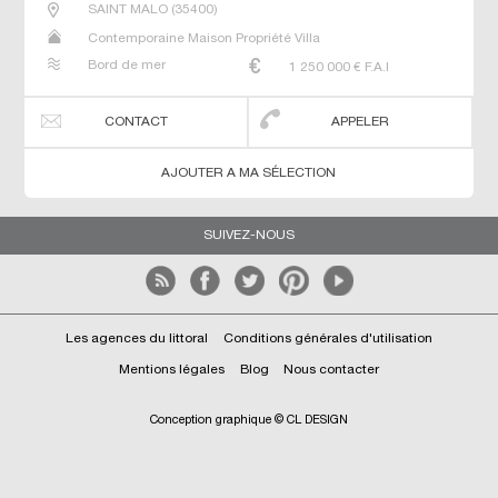
SAINT MALO
(
35400
)
Contemporaine Maison Propriété Villa
Bord de mer
1 250 000
€ F.A.I
CONTACT
APPELER
AJOUTER A MA SÉLECTION
SUIVEZ-NOUS
Les agences du littoral
Conditions générales d'utilisation
Mentions légales
Blog
Nous contacter
Conception graphique © CL DESIGN