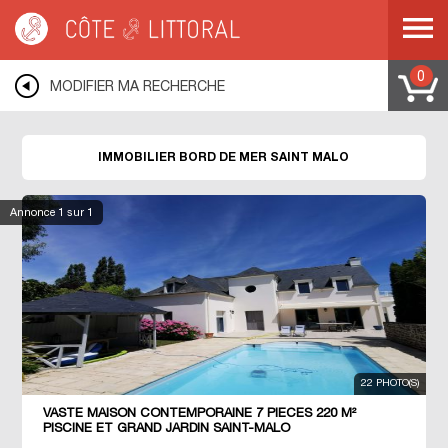
Côte & Littoral
>
Immobilier bord de mer
>
BRETAGNE
>
ILLE ET VILAINE
>
SAINT MALO
0
MODIFIER MA RECHERCHE
IMMOBILIER BORD DE MER SAINT MALO
Annonce
1
sur 1
22 PHOTO(S)
VASTE MAISON CONTEMPORAINE 7 PIECES 220 M²
PISCINE ET GRAND JARDIN SAINT-MALO