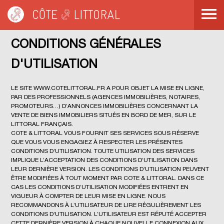
Côte & Littoral
Côte & Littoral
>
>
Conditions générales d'utilisation
Conditions générales d'utilisation
CONDITIONS GÉNÉRALES
D'UTILISATION
LE SITE
WWW.COTELITTORAL.FR
A POUR OBJET LA MISE EN LIGNE,
PAR DES PROFESSIONNELS (AGENCES IMMOBILIÈRES, NOTAIRES,
PROMOTEURS…) D’ANNONCES IMMOBILIÈRES CONCERNANT LA
VENTE DE BIENS IMMOBILIERS SITUÉS EN BORD DE MER, SUR LE
LITTORAL FRANÇAIS.
COTE & LITTORAL VOUS FOURNIT SES SERVICES SOUS RÉSERVE
QUE VOUS VOUS ENGAGIEZ À RESPECTER LES PRÉSENTES
CONDITIONS D’UTILISATION. TOUTE UTILISATION DES SERVICES
IMPLIQUE L’ACCEPTATION DES CONDITIONS D’UTILISATION DANS
LEUR DERNIÈRE VERSION. LES CONDITIONS D’UTILISATION PEUVENT
ÊTRE MODIFIÉES À TOUT MOMENT PAR COTE & LITTORAL. DANS CE
CAS LES CONDITIONS D’UTILISATION MODIFIÉES ENTRENT EN
VIGUEUR À COMPTER DE LEUR MISE EN LIGNE. NOUS
RECOMMANDONS À L’UTILISATEUR DE LIRE RÉGULIÈREMENT LES
CONDITIONS D’UTILISATION. L’UTILISATEUR EST RÉPUTÉ ACCEPTER
CETTE DERNIÈRE VERSION À CHAQUE NOUVELLE CONNEXION AUX