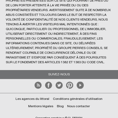
PROPRIÉTÉS PRÉSENTÉES SUR CE SITE QUI POURRAIT DE PRÈS OU
DE LOIN PORTER ATTEINTE À LA VIE PRIVÉE DU OU DES
PROPRIÉTAIRES VENDEURS. AVERTISSEMENT SUITE À DE NOMBREUX
ABUS CONSTATÉS ET TOUJOURS DANS LE BUT DE RESPECTER LA
VOLONTÉ DE CONFIDENTIALITÉ DE NOS CLIENTS VENDEURS, NOUS
TENONS À AVERTIR LES VISITEURS MAL INTENTIONNÉS QUE :
QUICONQUE, PARTICULIER OU PROFESSIONNEL DE L’IMMOBILIER,
UTILISERAIT DIRECTEMENT OU INDIRECTEMENT, À DES FINS
PERSONNELLES OU COMMERCIALES, FRAUDULEUSEMENT, LES
INFORMATIONS CONTENUES DANS CE SITE, OU DÉLIVRÉES
ULTÉRIEUREMENT, PROPRIÉTÉ DU GROUPE PIERRES CONSEILS, SE
RENDRAIT COUPABLE DE CONCURRENCE DÉLOYALE OU DE
PARASITISME ET S’EXPOSE PAR CONSÉQUENT À DES POURSUITES
SUR LE FONDEMENT DES ARTICLES 1382 ET 1383 DU CODE CIVIL.
SUIVEZ-NOUS
Les agences du littoral
Conditions générales d'utilisation
Mentions légales
Blog
Nous contacter