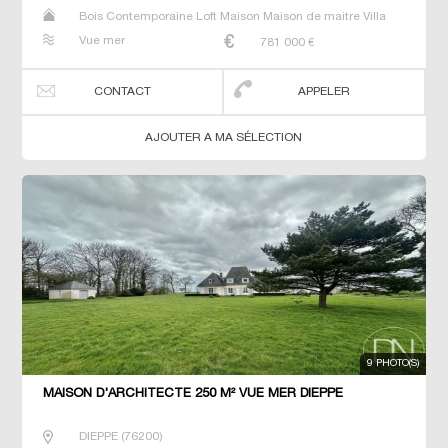
Bois Contemporaine Loft Maison Maison de maitre Villa
Vue mer
781 000
€
CONTACT
APPELER
AJOUTER A MA SÉLECTION
9 PHOTO(S)
MAISON D'ARCHITECTE 250 M² VUE MER DIEPPE
DIEPPE
(
76200
)