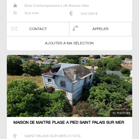
Bois Contemporaine Loft Maison Villa
Vue mer
540 000
€
CONTACT
APPELER
AJOUTER A MA SÉLECTION
10 PHOTO(S)
MAISON DE MAÎTRE PLAGE À PIED SAINT PALAIS SUR MER
SAINT PALAIS SUR MER
(
17420
)