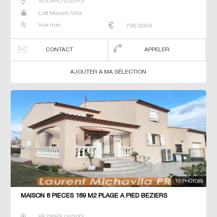
SOLARO
(
20240
)
Loft Maison Villa
Vue mer
790 000
€
CONTACT
APPELER
AJOUTER A MA SÉLECTION
10 PHOTO(S)
MAISON 8 PIECES 189 M2 PLAGE À PIED BEZIERS
BEZIERS
(
34500
)