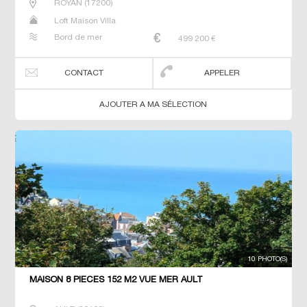
ROYAN
(
17200
)
Loft Maison Villa
Bord de mer
499 200
€
CONTACT
APPELER
AJOUTER A MA SÉLECTION
10 PHOTO(S)
MAISON 8 PIECES 152 M2 VUE MER AULT