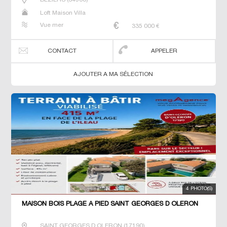
Loft Maison Villa
Vue mer
335 000
€
CONTACT
APPELER
AJOUTER A MA SÉLECTION
4 PHOTO(S)
MAISON BOIS PLAGE À PIED SAINT GEORGES D OLERON
SAINT GEORGES D OLERON
(
17190
)