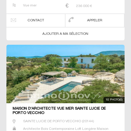
Maison de maitre Prestige Prestige Propriété Villa
Vue mer
236 000
€
CONTACT
APPELER
AJOUTER A MA SÉLECTION
10 PHOTO(S)
MAISON D'ARCHITECTE VUE MER SAINTE LUCIE DE
PORTO VECCHIO
SAINTE LUCIE DE PORTO VECCHIO
(
20144
)
Architecte Bois Contemporaine Loft Longère Maison