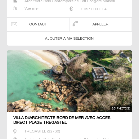
Architecte Bois Contemporaine Loft Longère Maison
Maison de maitre Prestige Prestige Propriété Villa
Vue mer
1 097 000
€ F.A.I
CONTACT
APPELER
AJOUTER A MA SÉLECTION
35 PHOTO(S)
VILLA D4ARCHITECTE BORD DE MER AVEC ACCES
DIRECT PLAGE TREGASTEL
TREGASTEL
(
22730
)