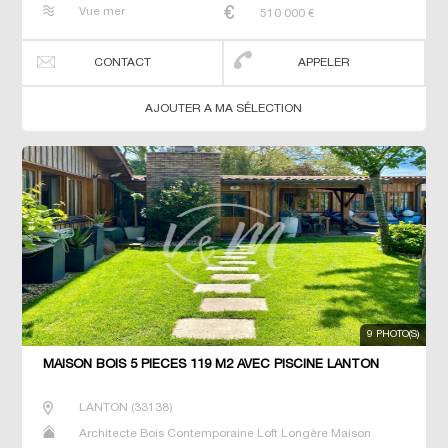
Maison de maitre Prestige Prestige Propriété Villa
Vue mer
510 000
€
CONTACT
APPELER
AJOUTER A MA SÉLECTION
9 PHOTO(S)
MAISON BOIS 5 PIECES 119 M2 AVEC PISCINE LANTON
LANTON
(
33138
)
Architecte Bois Contemporaine Loft Longère Maison
Maison de maitre Prestige Prestige Propriété Villa