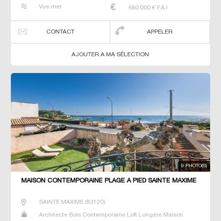
Maison de maitre Prestige Prestige Propriété Villa
Vue mer
680 000
€ F.A.I
CONTACT
APPELER
AJOUTER A MA SÉLECTION
9 PHOTO(S)
MAISON CONTEMPORAINE PLAGE À PIED SAINTE MAXIME
SAINTE MAXIME
(
83120
)
Architecte Bois Contemporaine Loft Longère Maison