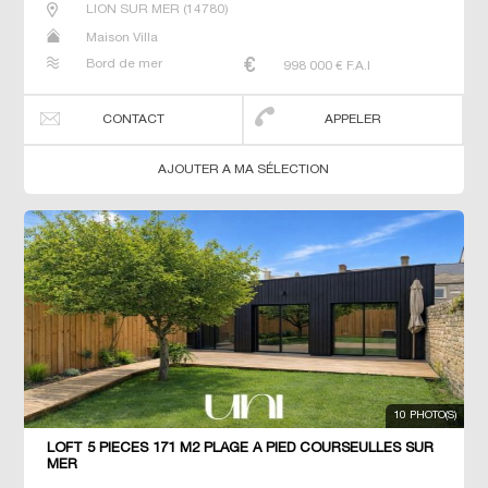
LION SUR MER
(
14780
)
Maison Villa
Bord de mer
998 000
€ F.A.I
CONTACT
APPELER
AJOUTER A MA SÉLECTION
10 PHOTO(S)
LOFT 5 PIECES 171 M2 PLAGE À PIED COURSEULLES SUR
MER