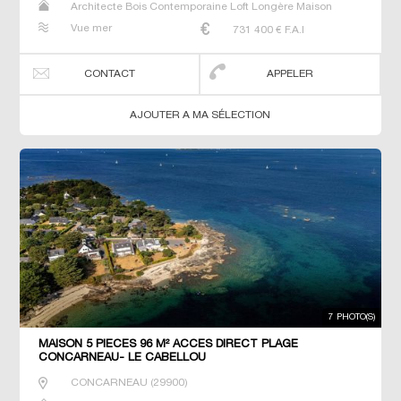
Architecte Bois Contemporaine Loft Longère Maison
Maison de maitre Prestige Prestige Propriété Villa
Vue mer
731 400
€ F.A.I
CONTACT
APPELER
AJOUTER A MA SÉLECTION
7 PHOTO(S)
MAISON 5 PIECES 96 M² ACCES DIRECT PLAGE
CONCARNEAU- LE CABELLOU
CONCARNEAU
(
29900
)