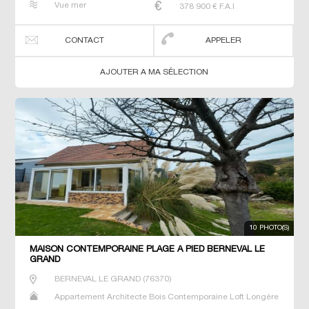
Vue mer
378 900
€ F.A.I
Villa
CONTACT
APPELER
AJOUTER A MA SÉLECTION
10 PHOTO(S)
MAISON CONTEMPORAINE PLAGE À PIED BERNEVAL LE
GRAND
BERNEVAL LE GRAND
(
76370
)
Appartement Architecte Bois Contemporaine Loft Longère
Maison Maison de maitre Prestige Prestige Propriété T8