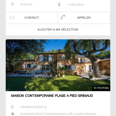
Maison de maitre Prestige Prestige Propriété Villa
Vue mer
1 990 000
€
CONTACT
APPELER
AJOUTER A MA SÉLECTION
10 PHOTO(S)
MAISON CONTEMPORAINE PLAGE À PIED GRIMAUD
GRIMAUD
(
83310
)
Architecte Bois Contemporaine Loft Longère Maison