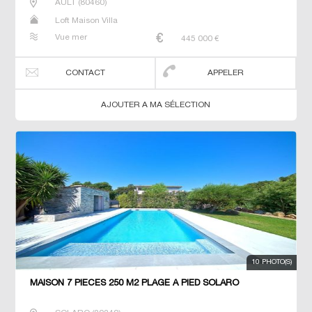
AULT
(
80460
)
Loft Maison Villa
Vue mer
445 000
€
CONTACT
APPELER
AJOUTER A MA SÉLECTION
10 PHOTO(S)
MAISON 7 PIECES 250 M2 PLAGE À PIED SOLARO