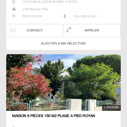
COURSEULLES SUR MER
(
14470
)
Loft Maison Villa
Bord de mer
574 000
€ F.A.I
CONTACT
APPELER
AJOUTER A MA SÉLECTION
7 PHOTO(S)
MAISON 6 PIECES 130 M2 PLAGE À PIED ROYAN