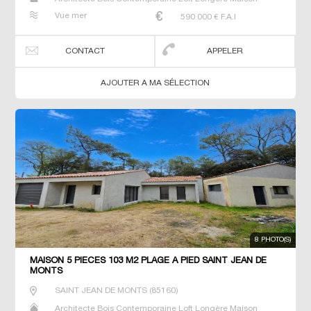
Maison de maitre Prestige Prestige Propriété Villa
Vue mer
590 000
€ F.A.I
CONTACT
APPELER
AJOUTER A MA SÉLECTION
8 PHOTO(S)
MAISON 5 PIECES 103 M2 PLAGE À PIED SAINT JEAN DE
MONTS
SAINT JEAN DE MONTS
(
85160
)
Architecte Bois Contemporaine Loft Longère Maison