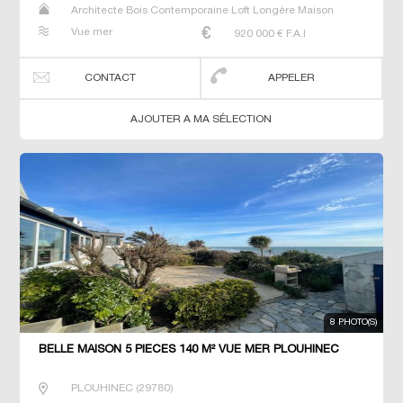
Architecte Bois Contemporaine Loft Longère Maison
Maison de maitre Prestige Prestige Propriété Villa
Vue mer
920 000
€ F.A.I
CONTACT
APPELER
AJOUTER A MA SÉLECTION
8 PHOTO(S)
BELLE MAISON 5 PIECES 140 M² VUE MER PLOUHINEC
PLOUHINEC
(
29780
)