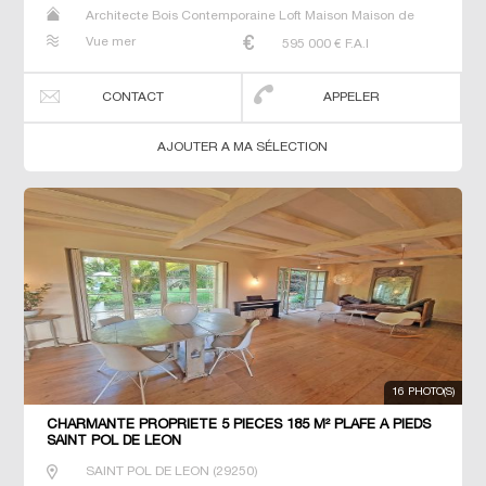
Architecte Bois Contemporaine Loft Maison Maison de
maitre Villa
Vue mer
595 000
€ F.A.I
CONTACT
APPELER
AJOUTER A MA SÉLECTION
16 PHOTO(S)
CHARMANTE PROPRIETE 5 PIECES 185 M² PLAFE A PIEDS
SAINT POL DE LEON
SAINT POL DE LEON
(
29250
)