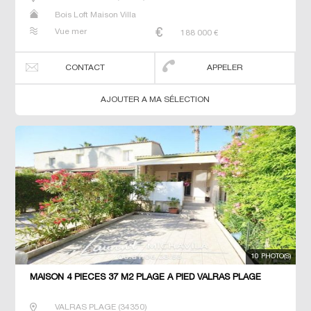
Bois Loft Maison Villa
Vue mer
188 000
€
CONTACT
APPELER
AJOUTER A MA SÉLECTION
10 PHOTO(S)
MAISON 4 PIECES 37 M2 PLAGE À PIED VALRAS PLAGE
VALRAS PLAGE
(
34350
)