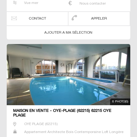
Vue mer
Nous contacter
CONTACT
APPELER
AJOUTER A MA SÉLECTION
6 PHOTO(S)
MAISON EN VENTE - OYE-PLAGE (62215) 62215 OYE
PLAGE
OYE PLAGE
(
62215
)
Appartement Architecte Bois Contemporaine Loft Longère
Maison Maison de maitre Prestige Prestige Propriété T8