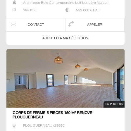
Architecte Bois Contemporaine Loft Longère Maison
Maison de maitre Prestige Prestige Propriété Villa
Vue mer
599 000
€ F.A.I
CONTACT
APPELER
AJOUTER A MA SÉLECTION
25 PHOTO(S)
CORPS DE FERME 5 PIECES 150 M² RENOVE
PLOUGUERNEAU
PLOUGUERNEAU
(
29880
)