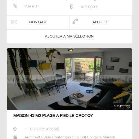
Maison de maitre Prestige Prestige Propriété Villa
Vue mer
317 000
€
CONTACT
APPELER
AJOUTER A MA SÉLECTION
6 PHOTO(S)
MAISON 43 M2 PLAGE À PIED LE CROTOY
LE CROTOY
(
80550
)
Architecte Bois Contemporaine Loft Longère Maison