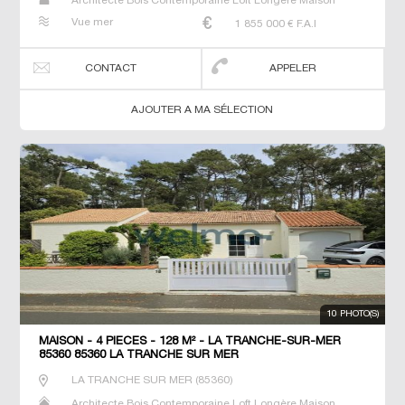
Architecte Bois Contemporaine Loft Longère Maison
Maison de maitre Prestige Prestige Propriété Villa
Vue mer
1 855 000
€ F.A.I
CONTACT
APPELER
AJOUTER A MA SÉLECTION
10 PHOTO(S)
MAISON - 4 PIÈCES - 128 M² - LA TRANCHE-SUR-MER
85360 85360 LA TRANCHE SUR MER
LA TRANCHE SUR MER
(
85360
)
Architecte Bois Contemporaine Loft Longère Maison