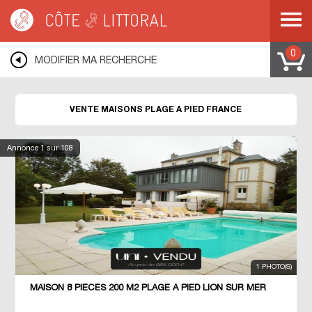
Côte & Littoral
>
Immobilier proche des plages
>
Maisons plages à pied
0
MODIFIER MA RECHERCHE
VENTE MAISONS PLAGE A PIED FRANCE
Annonce
1
sur 108
1 PHOTO(S)
MAISON 8 PIECES 200 M2 PLAGE À PIED LION SUR MER