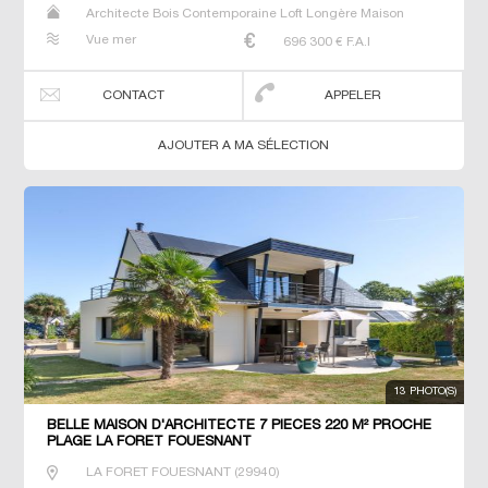
Architecte Bois Contemporaine Loft Longère Maison
Maison de maitre Propriété Villa
Vue mer
696 300
€ F.A.I
CONTACT
APPELER
AJOUTER A MA SÉLECTION
13 PHOTO(S)
BELLE MAISON D'ARCHITECTE 7 PIECES 220 M² PROCHE
PLAGE LA FORET FOUESNANT
LA FORET FOUESNANT
(
29940
)