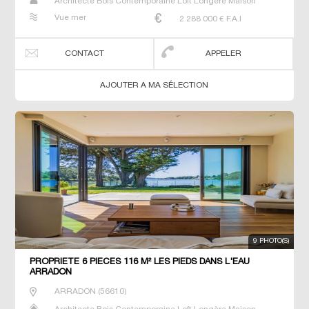
Architecte Bois Contemporaine Loft Longère Maison
Maison de maitre Prestige Prestige Propriété Villa
Vue mer
2 288 000
€ F.A.I
CONTACT
APPELER
AJOUTER A MA SÉLECTION
9 PHOTO(S)
PROPRIETE 6 PIECES 116 M² LES PIEDS DANS L'EAU
ARRADON
ARRADON
(
56610
)