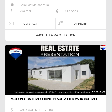
Bois Loft Maison Villa
Vue mer
198 000
€
CONTACT
APPELER
AJOUTER A MA SÉLECTION
8 PHOTO(S)
MAISON CONTEMPORAINE PLAGE À PIED VAUX SUR MER
VAUX SUR MER
(
17640
)