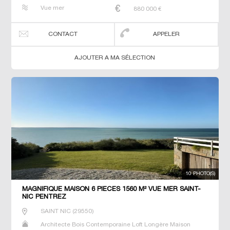
Maison de maitre Prestige Prestige Propriété Villa
Vue mer
880 000
€
CONTACT
APPELER
AJOUTER A MA SÉLECTION
10 PHOTO(S)
MAGNIFIQUE MAISON 6 PIECES 1560 M² VUE MER SAINT-
NIC PENTREZ
SAINT NIC
(
29550
)
Architecte Bois Contemporaine Loft Longère Maison