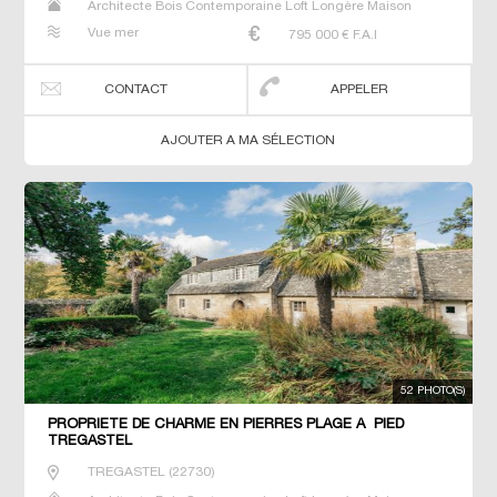
Architecte Bois Contemporaine Loft Longère Maison
Maison de maitre Prestige Prestige Propriété Villa
Vue mer
795 000
€ F.A.I
CONTACT
APPELER
AJOUTER A MA SÉLECTION
52 PHOTO(S)
PROPRIETE DE CHARME EN PIERRES PLAGE A PIED
TREGASTEL
TREGASTEL
(
22730
)