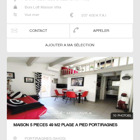
Bois Loft Maison Villa
Vue mer
207 400
€ F.A.I
CONTACT
APPELER
AJOUTER A MA SÉLECTION
10 PHOTO(S)
MAISON 5 PIECES 49 M2 PLAGE À PIED PORTIRAGNES
PORTIRAGNES
(
34420
)