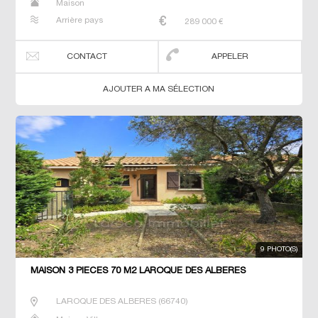
Maison
Arrière pays
289 000
€
CONTACT
APPELER
AJOUTER A MA SÉLECTION
9 PHOTO(S)
MAISON 3 PIECES 70 M2 LAROQUE DES ALBERES
LAROQUE DES ALBERES
(
66740
)