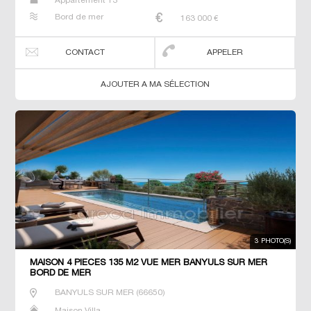
Appartement T3
Bord de mer
163 000
€
CONTACT
APPELER
AJOUTER A MA SÉLECTION
3 PHOTO(S)
MAISON 4 PIECES 135 M2 VUE MER BANYULS SUR MER
BORD DE MER
BANYULS SUR MER
(
66650
)
Maison Villa