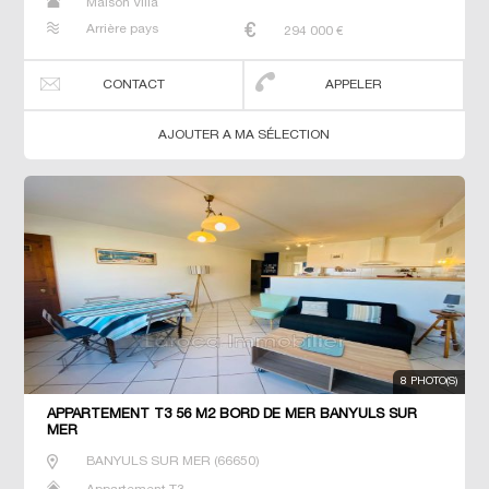
Maison Villa
Arrière pays
294 000
€
CONTACT
APPELER
AJOUTER A MA SÉLECTION
8 PHOTO(S)
APPARTEMENT T3 56 M2 BORD DE MER BANYULS SUR
MER
BANYULS SUR MER
(
66650
)