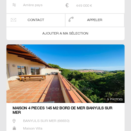
Arrière pays
449 000
€
CONTACT
APPELER
AJOUTER A MA SÉLECTION
9 PHOTO(S)
MAISON 4 PIECES 145 M2 BORD DE MER BANYULS SUR
MER
BANYULS SUR MER
(
66650
)
Maison Villa