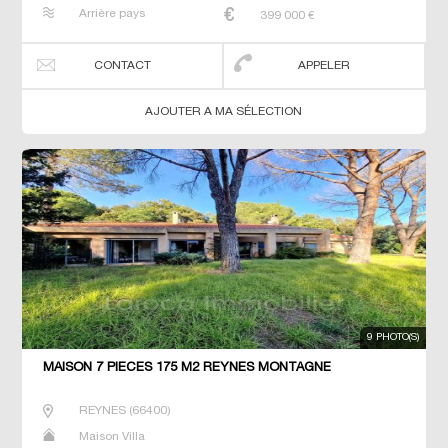
Arrière pays
399 000
€
CONTACT
APPELER
AJOUTER A MA SÉLECTION
9 PHOTO(S)
MAISON 7 PIECES 175 M2 REYNES MONTAGNE
REYNES
(
66400
)
Maison Villa