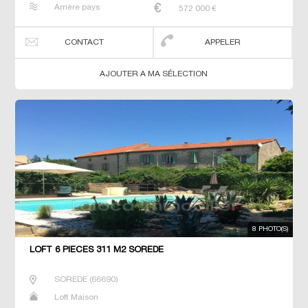
Arrière pays
572 000
€
CONTACT
APPELER
AJOUTER A MA SÉLECTION
8 PHOTO(S)
LOFT 6 PIECES 311 M2 SOREDE
SOREDE
(
66690
)
Loft Maison