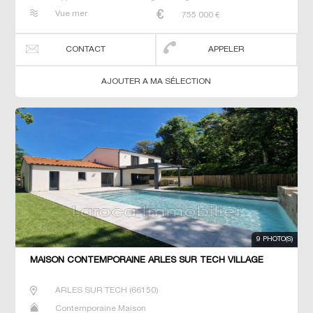
Vue mer
755 000
€
CONTACT
APPELER
AJOUTER A MA SÉLECTION
9 PHOTO(S)
MAISON CONTEMPORAINE ARLES SUR TECH VILLAGE
ARLES SUR TECH
(
66150
)
Contemporaine Maison