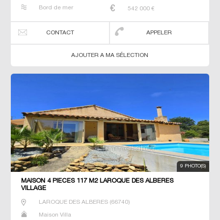
Bord de mer
542 000
€
CONTACT
APPELER
AJOUTER A MA SÉLECTION
9 PHOTO(S)
MAISON 4 PIECES 117 M2 LAROQUE DES ALBERES
VILLAGE
LAROQUE DES ALBERES
(
66740
)
Maison Villa