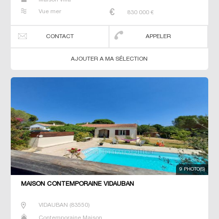
Vue mer
830 000
€
CONTACT
APPELER
AJOUTER A MA SÉLECTION
9 PHOTO(S)
MAISON CONTEMPORAINE VIDAUBAN
VIDAUBAN
(
83550
)
Contemporaine Maison