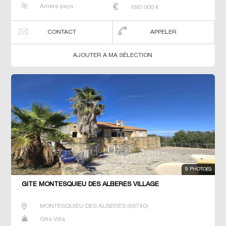
Arrière pays
690 000
€
CONTACT
APPELER
AJOUTER A MA SÉLECTION
9 PHOTO(S)
GÎTE MONTESQUIEU DES ALBERES VILLAGE
MONTESQUIEU DES ALBERES
(
66740
)
Gîte Villa