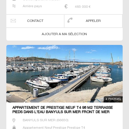
Arrière pays
485 000
€
CONTACT
APPELER
AJOUTER A MA SÉLECTION
4 PHOTO(S)
APPARTEMENT DE PRESTIGE NEUF T4 98 M2 TERRASSE
PIEDS DANS L'EAU BANYULS SUR MER FRONT DE MER
BANYULS SUR MER
(
66650
)
Appartement Neuf Prestige Prestige T4