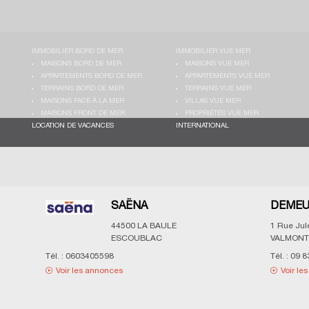
IMMOBILIER BORD DE MER
IMMOBILIER VUE MER
MAISONS BORD DE MER
MAISONS VUE MER
APPARTEMENTS BORD DE MER
APPARTEMENTS VUE MER
TERRAINS BORD DE MER
TERRAINS VUE MER
MAISONS FACE À LA MER
VILLAS VUE MER
MAISONS FRONT DE MER
PROPRIÉTÉS VUE MER
LOCATION DE VACANCES
INTERNATIONAL
SAËNA
DEMEU
44500
LA BAULE
1 Rue Ju
ESCOUBLAC
VALMONT
Tél. :
0603405598
Tél. :
09 8
Voir les annonces
Voir le