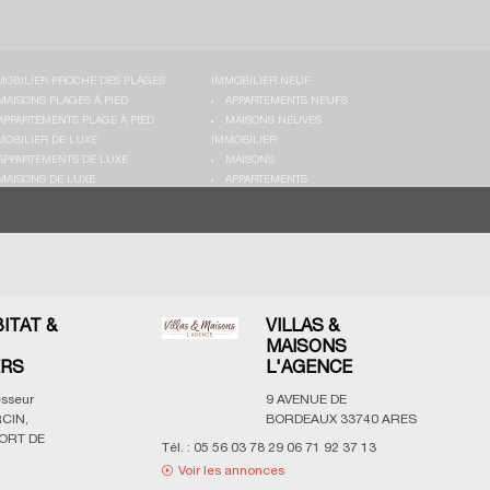
MOBILIER PROCHE DES PLAGES
IMMOBILIER NEUF
MAISONS PLAGES À PIED
APPARTEMENTS NEUFS
APPARTEMENTS PLAGE À PIED
MAISONS NEUVES
MOBILIER DE LUXE
IMMOBILIER
APPARTEMENTS DE LUXE
MAISONS
MAISONS DE LUXE
APPARTEMENTS
BITAT &
VILLAS &
MAISONS
ERS
L'AGENCE
esseur
9 AVENUE DE
CIN,
BORDEAUX
33740
ARES
ORT DE
Tél. :
05 56 03 78 29 06 71 92 37 13
Voir les annonces