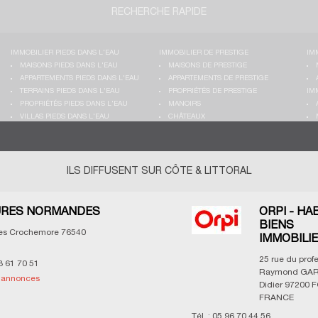
RECHERCHE RAPIDE
IMMOBILIER PIEDS DANS L'EAU
IMMOBILIER DE PRESTIGE
IM
MAISONS PIEDS DANS L'EAU
MAISONS DE PRESTIGE
APPARTEMENTS PIEDS DANS L'EAU
APPARTEMENTS DE PRESTIGE
TERRAINS PIEDS DANS L'EAU
PROPRIÉTÉS DE PRESTIGE
IM
PROPRIÉTÉS PIEDS DANS L'EAU
MANOIRS
VILLAS PIEDS DANS L'EAU
CHÂTEAUX
ILS DIFFUSENT SUR CÔTE & LITTORAL
RES NORMANDES
ORPI - HA
BIENS
les Crochemore
76540
IMMOBILI
25 rue du prof
3 61 70 51
Raymond GAR
s annonces
Didier
97200
F
FRANCE
Tél. :
05 96 70 44 56