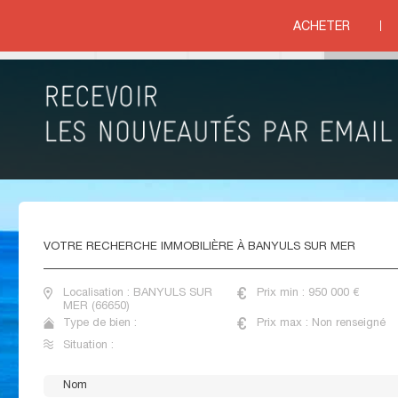
SSILLON
>
PYRENEES ORIENTALES
>
BANYULS SUR MER
ACHETER
ituation
IMMOBILIER DE PRESTIGE BANYULS SUR MER
VOTRE
RECHERCHE IMMOBILIÈRE À BANYULS SUR MER
Localisation : BANYULS SUR
Prix min : 950 000 €
MER (66650)
Type de bien :
Prix max : Non renseigné
Situation :