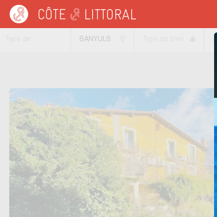
Côte & Littoral
>
Immobilier de prestige
>
MEDITERRANEE
>
LANGUEDOC ROU
Type de
BANYULS
Type de bien
S
transaction
SUR MER
(66650)