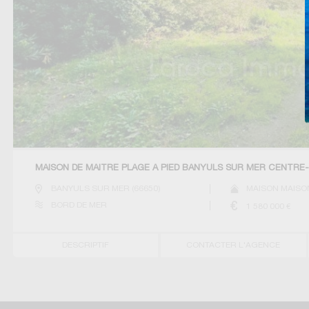
MAISON DE MAÎTRE PLAGE À PIED BANYULS SUR MER CENTRE-
BANYULS SUR MER
(
66650
)
MAISON MAISO
BORD DE MER
1 580 000
€
DESCRIPTIF
CONTACTER L'AGENCE