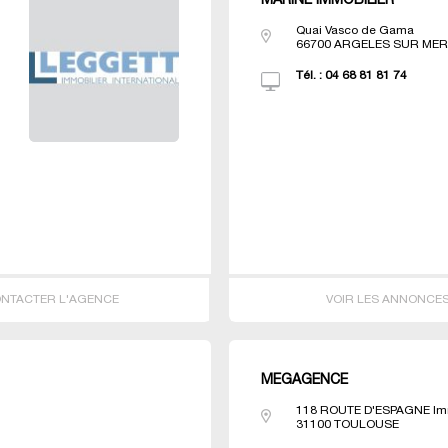
MARINE IMMOBILIER
Quai Vasco de Gama
66700
ARGELES SUR ME
Tél. :
04 68 81 81 74
NTACTER L'AGENCE
VOIR LES ANNONCE
MEGAGENCE
118 ROUTE D'ESPAGNE Imm
31100
TOULOUSE