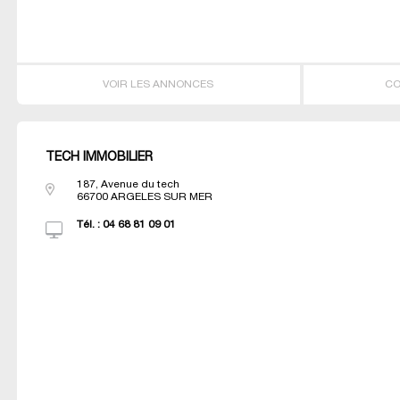
VOIR LES ANNONCES
CO
TECH IMMOBILIER
187, Avenue du tech
66700
ARGELES SUR MER
Tél. :
04 68 81 09 01