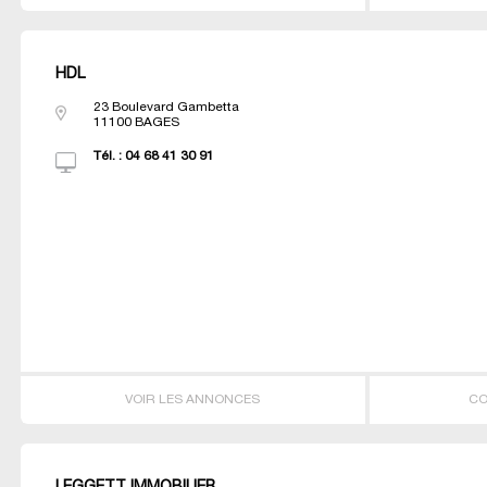
HDL
23 Boulevard Gambetta
11100
BAGES
Tél. :
04 68 41 30 91
VOIR LES ANNONCES
CO