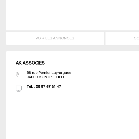
VOIR LES ANNONCES
CO
AK ASSOCIES
98 rue Pomier Layrargues
34000
MONTPELLIER
Tél. :
09 87 67 31 47