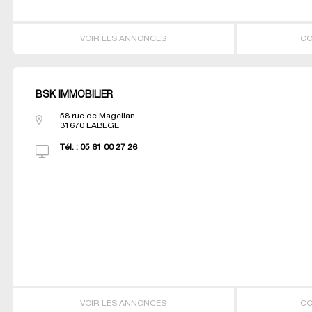
VOIR LES ANNONCES
CO
BSK IMMOBILIER
58 rue de Magellan
31670
LABEGE
Tél. :
05 61 00 27 26
VOIR LES ANNONCES
CO