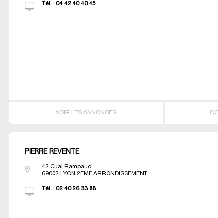
Tél. :
04 42 40 40 45
VOIR LES ANNONCES
CO
PIERRE REVENTE
42 Quai Rambaud
69002
LYON 2EME ARRONDISSEMENT
Tél. :
02 40 26 33 88