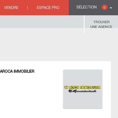
SÉLECTION
0
VENDRE
ESPACE PRO
es immobili&eagrave;res PYRENEES ORIENTALES
TROUVER
UNE AGENCE
LAROCA IMMOBILIER
R