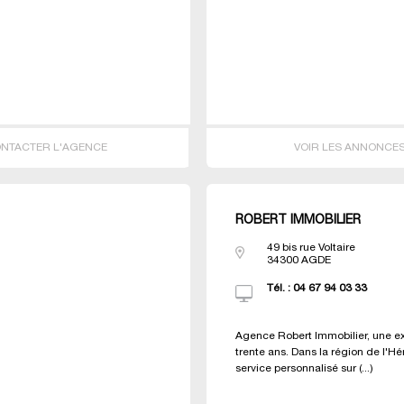
NTACTER L'AGENCE
VOIR LES ANNONCE
ROBERT IMMOBILIER
49 bis rue Voltaire
34300
AGDE
Tél. :
04 67 94 03 33
Agence Robert Immobilier, une e
trente ans. Dans la région de l'Hé
service personnalisé sur (...)