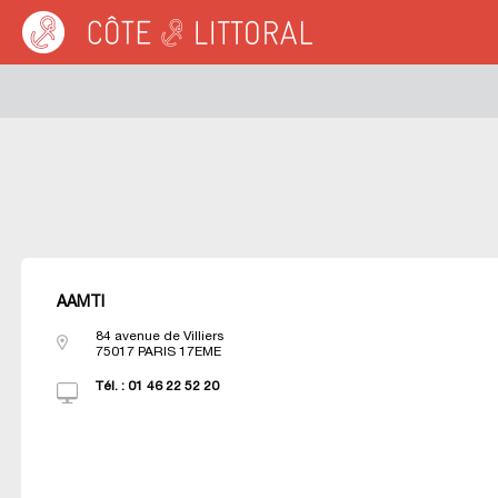
Warning
: Undefined variable $idUser in
/var/www/cotelittoral.fr/annuaire.php
on 
Côte & Littoral
>
Les agences du littoral
>
Agences immobili&eagrave;res MED
AAMTI
84 avenue de Villiers
75017
PARIS 17EME
Tél. :
01 46 22 52 20