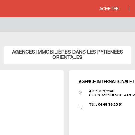
line
76
ACHETER
ITERRANEE
>
Agences immobili&eagrave;res LANGUEDOC ROUSSILLON
>
Agenc
AGENCES IMMOBILIÈRES DANS LES PYRENEES
ORIENTALES
AGENCE INTERNATIONALE 
4 rue Mirabeau
66650
BANYULS SUR ME
Tél. :
04 68 39 20 94