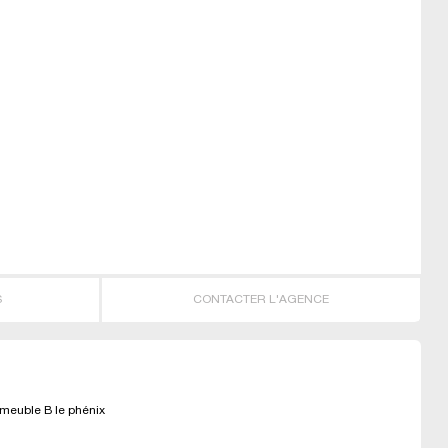
R
S
CONTACTER L'AGENCE
euble B le phénix