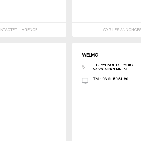
NTACTER L'AGENCE
VOIR LES ANNONCE
WELMO
112 AVENUE DE PARIS
94306
VINCENNES
Tél. :
06 61 59 51 80