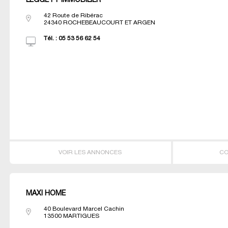
LEGGETT IMMOBILIER
42 Route de Ribérac
24340
ROCHEBEAUCOURT ET ARGEN
Tél. :
05 53 56 62 54
VOIR LES ANNONCES
CO
MAXI HOME
40 Boulevard Marcel Cachin
13500
MARTIGUES