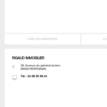
VOIR LES ANNONCES
CO
RIGAUD IMMOBILIER
36, Avenue du général leclerc
66000
PERPIGNAN
Tél. :
04 68 35 68 42