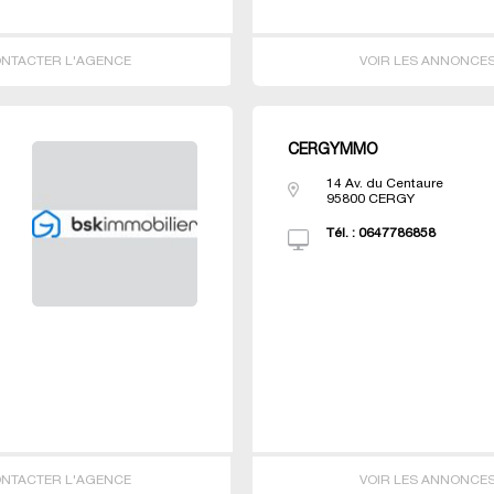
NTACTER L'AGENCE
VOIR LES ANNONCE
CERGYMMO
14 Av. du Centaure
95800
CERGY
Tél. :
0647786858
NTACTER L'AGENCE
VOIR LES ANNONCE