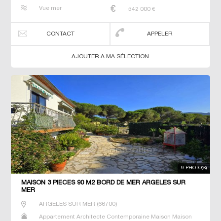
de maitre T5 Villa
Vue mer
542 000
€
CONTACT
APPELER
AJOUTER A MA SÉLECTION
9 PHOTO(S)
MAISON 3 PIECES 90 M2 BORD DE MER ARGELES SUR
MER
ARGELES SUR MER
(
66700
)
Appartement Architecte Contemporaine Maison Maison