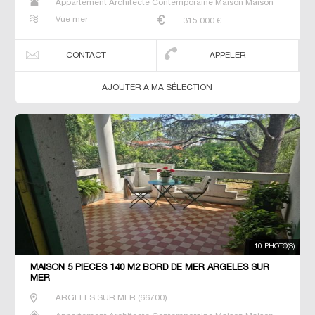
Appartement Architecte Contemporaine Maison Maison
de maitre T5 Villa
Vue mer
315 000
€
CONTACT
APPELER
AJOUTER A MA SÉLECTION
10 PHOTO(S)
MAISON 5 PIECES 140 M2 BORD DE MER ARGELES SUR
MER
ARGELES SUR MER
(
66700
)