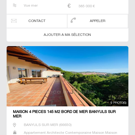
de maitre T5 Villa
Vue mer
385 000
€
CONTACT
APPELER
AJOUTER A MA SÉLECTION
9 PHOTO(S)
MAISON 4 PIECES 145 M2 BORD DE MER BANYULS SUR
MER
BANYULS SUR MER
(
66650
)
Appartement Architecte Contemporaine Maison Maison