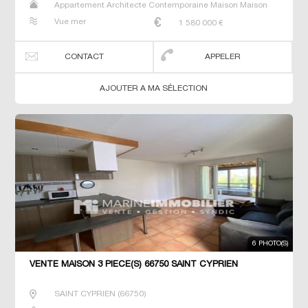
Appartement Architecte Contemporaine Maison Maison
de maitre T5 Villa
Vue mer
1 580 000
€
CONTACT
APPELER
AJOUTER A MA SÉLECTION
6 PHOTO(S)
VENTE MAISON 3 PIÈCE(S) 66750 SAINT CYPRIEN
SAINT CYPRIEN
(
66750
)