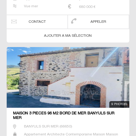
de maitre T5 Villa
Vue mer
680 000
€
CONTACT
APPELER
AJOUTER A MA SÉLECTION
9 PHOTO(S)
MAISON 3 PIECES 96 M2 BORD DE MER BANYULS SUR
MER
BANYULS SUR MER
(
66650
)
Appartement Architecte Contemporaine Maison Maison