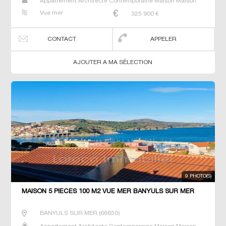
Appartement Architecte Contemporaine Maison Maison
de maitre T5 Villa
Vue mer
325 900
€
CONTACT
APPELER
AJOUTER A MA SÉLECTION
9 PHOTO(S)
MAISON 5 PIECES 100 M2 VUE MER BANYULS SUR MER
BANYULS SUR MER
(
66650
)