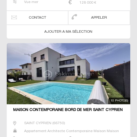
Vue mer
128 000
€
CONTACT
APPELER
AJOUTER A MA SÉLECTION
10 PHOTO(S)
MAISON CONTEMPORAINE BORD DE MER SAINT CYPRIEN
SAINT CYPRIEN
(
66750
)
Appartement Architecte Contemporaine Maison Maison
de maitre T5 Villa