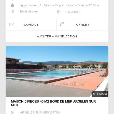
Appartement Architecte Contemporaine Maison T5 Villa
Bord de mer
183 000
€
CONTACT
APPELER
AJOUTER A MA SÉLECTION
6 PHOTO(S)
MAISON 3 PIECES 40 M2 BORD DE MER ARGELES SUR
MER
ARGELES SUR MER
(
66700
)