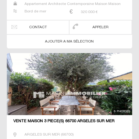
Appartement Architecte Contemporaine Maison Maison
de maitre T5 Villa
Bord de mer
320 000
€
CONTACT
APPELER
AJOUTER A MA SÉLECTION
6 PHOTO(S)
VENTE MAISON 3 PIÈCE(S) 66700 ARGELES SUR MER
ARGELES SUR MER
(
66700
)