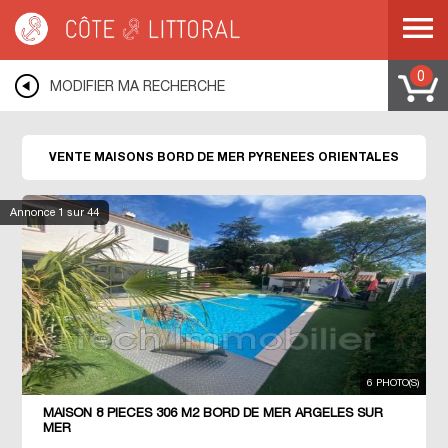
Côte & Littoral
>
Immobilier bord de mer
>
Maisons bord de mer
>
MEDITERRANEE
>
LANGUEDOC ROUSSILLON
>
PYRENEES ORIENTALES
0
MODIFIER MA RECHERCHE
VENTE MAISONS BORD DE MER PYRENEES ORIENTALES
Annonce
1
sur 44
6 PHOTO(S)
MAISON 8 PIECES 306 M2 BORD DE MER ARGELES SUR
MER