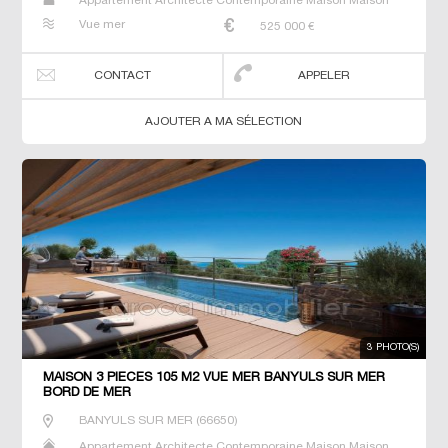
Appartement Architecte Contemporaine Maison Maison
de maitre T5 Villa
Vue mer
525 000
€
CONTACT
APPELER
AJOUTER A MA SÉLECTION
3 PHOTO(S)
MAISON 3 PIECES 105 M2 VUE MER BANYULS SUR MER
BORD DE MER
BANYULS SUR MER
(
66650
)
Appartement Architecte Contemporaine Maison Maison