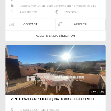
Appartement Architecte Contemporaine Maison T5 Villa
Bord de mer
190 800
€
CONTACT
APPELER
AJOUTER A MA SÉLECTION
6 PHOTO(S)
VENTE PAVILLON 3 PIÈCE(S) 66700 ARGELES SUR MER
ARGELES SUR MER
(
66700
)