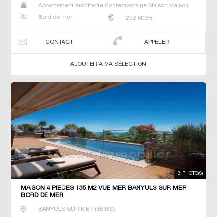
Appartement Architecte Contemporaine Maison Maison
de maitre T5 Villa
Bord de mer
252 000
€
CONTACT
APPELER
AJOUTER A MA SÉLECTION
3 PHOTO(S)
MAISON 4 PIECES 135 M2 VUE MER BANYULS SUR MER
BORD DE MER
BANYULS SUR MER
(
66650
)