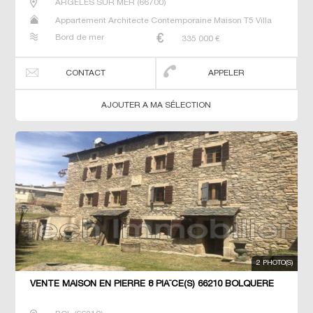
ARGELES SUR MER
(
66700
)
Appartement Architecte Contemporaine Maison T5 Villa
Bord de mer
335 000
€
CONTACT
APPELER
AJOUTER A MA SÉLECTION
2 PHOTO(S)
VENTE MAISON EN PIERRE 8 PIÃ¨CE(S) 66210 BOLQUERE