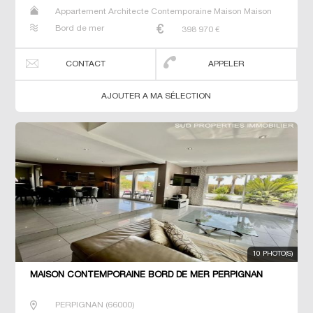
Appartement Architecte Contemporaine Maison Maison
de maitre T5 Villa
Bord de mer
398 970
€
CONTACT
APPELER
AJOUTER A MA SÉLECTION
10 PHOTO(S)
MAISON CONTEMPORAINE BORD DE MER PERPIGNAN
PERPIGNAN
(
66000
)