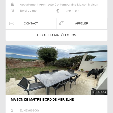
Appartement Architecte Contemporaine Maison Maison
de maitre T5 Villa
Bord de mer
233 500
€
CONTACT
APPELER
AJOUTER A MA SÉLECTION
6 PHOTO(S)
MAISON DE MAÎTRE BORD DE MER ELNE
ELNE
(
66200
)