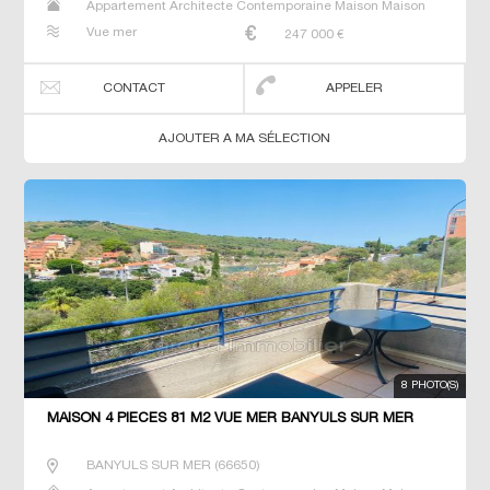
Appartement Architecte Contemporaine Maison Maison
de maitre T5 Villa
Vue mer
247 000
€
CONTACT
APPELER
AJOUTER A MA SÉLECTION
8 PHOTO(S)
MAISON 4 PIECES 81 M2 VUE MER BANYULS SUR MER
BANYULS SUR MER
(
66650
)