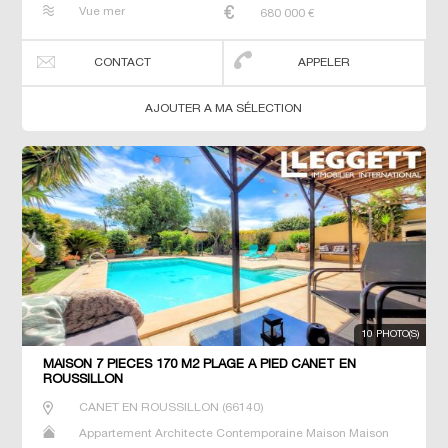
de maitre T5 Villa
Vue mer
680 000
€
CONTACT
APPELER
AJOUTER A MA SÉLECTION
10 PHOTO(S)
MAISON 7 PIECES 170 M2 PLAGE À PIED CANET EN
ROUSSILLON
CANET EN ROUSSILLON
(
66140
)
Appartement Architecte Contemporaine Maison Maison
de maitre T5 Villa