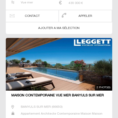
Vue mer
435 000
€
CONTACT
APPELER
AJOUTER A MA SÉLECTION
2 PHOTO(S)
MAISON CONTEMPORAINE VUE MER BANYULS SUR MER
BANYULS SUR MER
(
66650
)
Appartement Architecte Contemporaine Maison Maison
de maitre T5 Villa