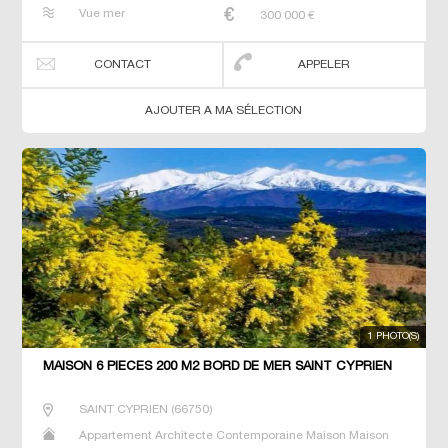
de maitre T5 Villa
Vue mer
300 000
€
CONTACT
APPELER
AJOUTER A MA SÉLECTION
1 PHOTO(S)
MAISON 6 PIECES 200 M2 BORD DE MER SAINT CYPRIEN
SAINT CYPRIEN
(
66750
)
Appartement Architecte Contemporaine Maison Maison