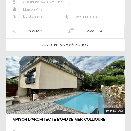
ARGELES SUR MER
(
66700
)
Maison Villa
Bord de mer
329 000
€ F.A.I
CONTACT
APPELER
AJOUTER A MA SÉLECTION
10 PHOTO(S)
MAISON D'ARCHITECTE BORD DE MER COLLIOURE