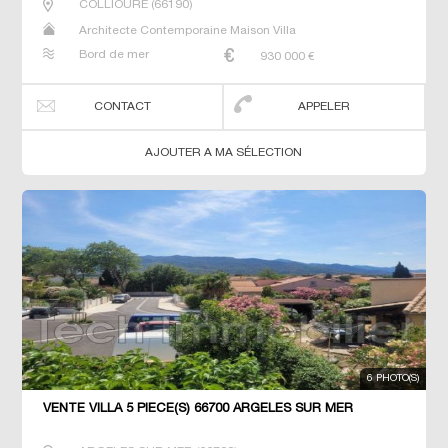
COLLIOURE
(
66190
)
Architecte Contemporaine Maison Villa
Bord de mer
930 000
€
CONTACT
APPELER
AJOUTER A MA SÉLECTION
6 PHOTO(S)
VENTE VILLA 5 PIÈCE(S) 66700 ARGELES SUR MER