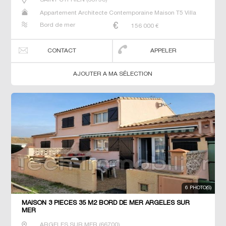
Appartement Architecte Contemporaine Maison T5 Villa
Bord de mer
156 000
€
CONTACT
APPELER
AJOUTER A MA SÉLECTION
6 PHOTO(S)
MAISON 3 PIECES 35 M2 BORD DE MER ARGELES SUR
MER
ARGELES SUR MER
(
66700
)