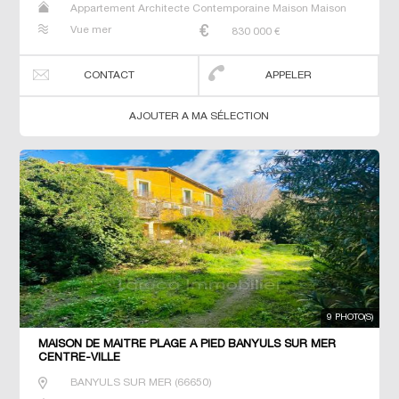
Appartement Architecte Contemporaine Maison Maison
de maitre T5 Villa
Vue mer
830 000
€
CONTACT
APPELER
AJOUTER A MA SÉLECTION
9 PHOTO(S)
MAISON DE MAÎTRE PLAGE À PIED BANYULS SUR MER
CENTRE-VILLE
BANYULS SUR MER
(
66650
)