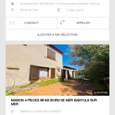
Appartement Architecte Contemporaine Maison Maison
de maitre T5 Villa
Bord de mer
1 092 000
€
CONTACT
APPELER
AJOUTER A MA SÉLECTION
9 PHOTO(S)
MAISON 4 PIECES 98 M2 BORD DE MER BANYULS SUR
MER
BANYULS SUR MER
(
66650
)