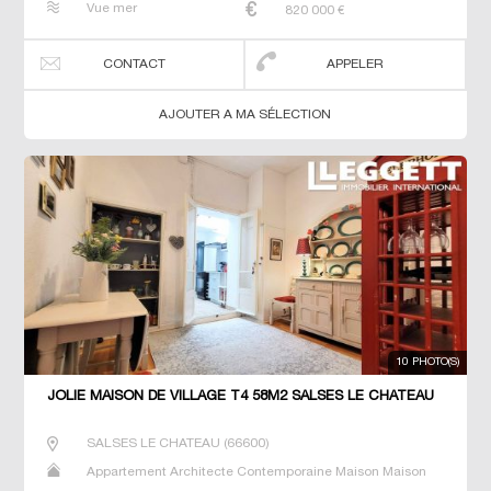
Vue mer
820 000
€
CONTACT
APPELER
AJOUTER A MA SÉLECTION
10 PHOTO(S)
JOLIE MAISON DE VILLAGE T4 58M2 SALSES LE CHATEAU
SALSES LE CHATEAU
(
66600
)
Appartement Architecte Contemporaine Maison Maison
de maitre T5 Villa