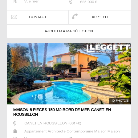
Vue mer
625 000
€
CONTACT
APPELER
AJOUTER A MA SÉLECTION
10 PHOTO(S)
MAISON 6 PIECES 180 M2 BORD DE MER CANET EN
ROUSSILLON
CANET EN ROUSSILLON
(
66140
)
Appartement Architecte Contemporaine Maison Maison
de maitre T5 Villa