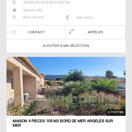
ARGELES SUR MER
(
66700
)
Maison Villa
Bord de mer
895 000
€
CONTACT
APPELER
AJOUTER A MA SÉLECTION
6 PHOTO(S)
MAISON 4 PIECES 103 M2 BORD DE MER ARGELES SUR
MER