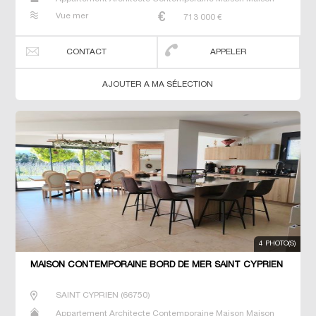
de maitre T5 Villa
Vue mer
713 000
€
CONTACT
APPELER
AJOUTER A MA SÉLECTION
4 PHOTO(S)
MAISON CONTEMPORAINE BORD DE MER SAINT CYPRIEN
SAINT CYPRIEN
(
66750
)
Appartement Architecte Contemporaine Maison Maison