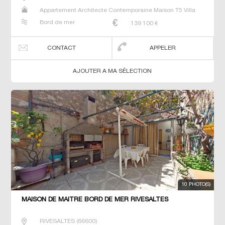
Appartement Architecte Contemporaine Maison T5 Villa
Bord de mer
139 100
€
CONTACT
APPELER
AJOUTER A MA SÉLECTION
10 PHOTO(S)
MAISON DE MAÎTRE BORD DE MER RIVESALTES
RIVESALTES
(
66600
)