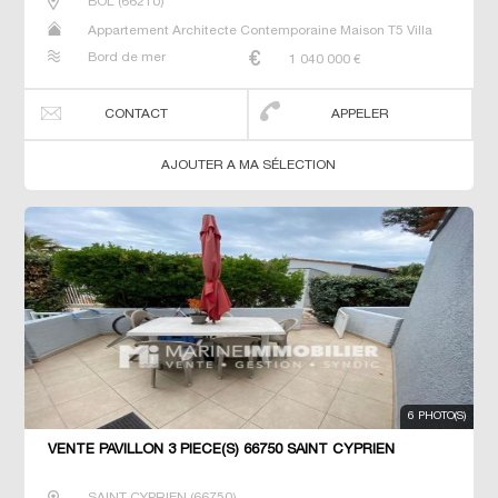
BOL
(
66210
)
Appartement Architecte Contemporaine Maison T5 Villa
Bord de mer
1 040 000
€
CONTACT
APPELER
AJOUTER A MA SÉLECTION
6 PHOTO(S)
VENTE PAVILLON 3 PIÈCE(S) 66750 SAINT CYPRIEN
SAINT CYPRIEN
(
66750
)