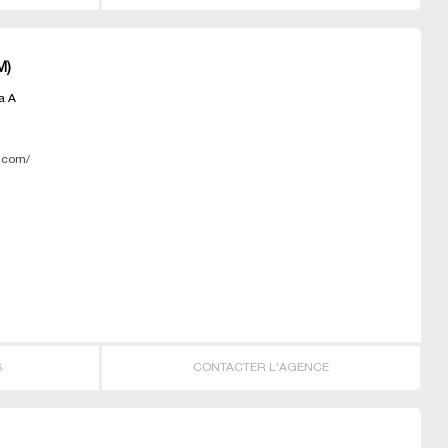
M)
a A
R
im.com/
S
CONTACTER L'AGENCE