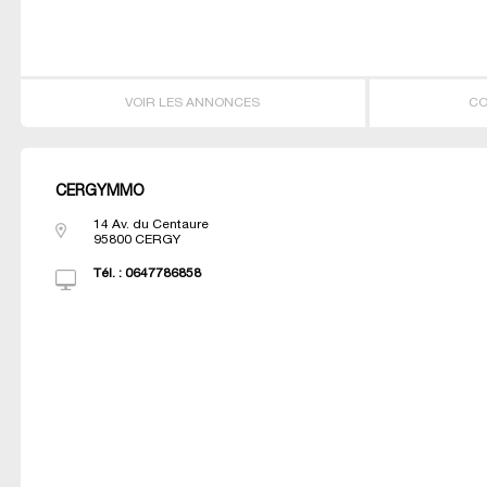
VOIR LES ANNONCES
CO
CERGYMMO
14 Av. du Centaure
95800
CERGY
Tél. :
0647786858