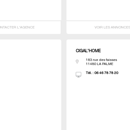
NTACTER L'AGENCE
VOIR LES ANNONCE
CIGAL'HOME
183 rue des faisses
11480
LA PALME
Tél. :
06 46 78 78 20