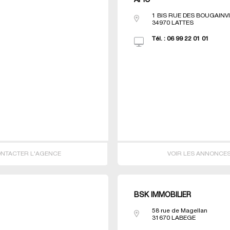
APIC
1 BIS RUE DES BOUGAINV
34970
LATTES
Tél. :
06 99 22 01 01
NTACTER L'AGENCE
VOIR LES ANNONCE
BSK IMMOBILIER
58 rue de Magellan
31670
LABEGE