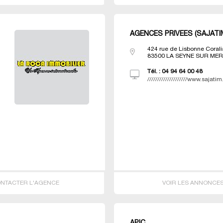
AGENCES PRIVEES (SAJATI
424 rue de Lisbonne Corali
83500
LA SEYNE SUR ME
Tél. :
04 94 64 00 48
////////////////////www.sajat
NTACTER L'AGENCE
VOIR LES ANNONCE