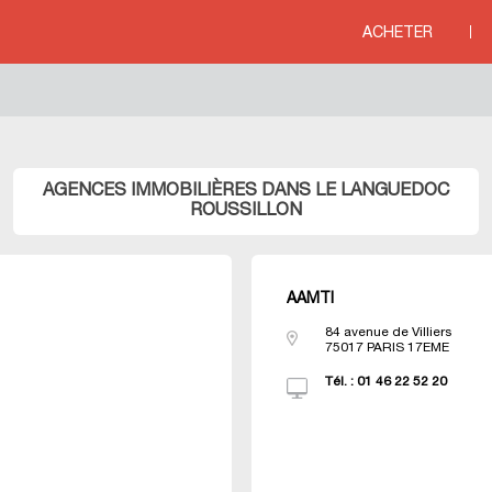
line
76
ACHETER
ITERRANEE
>
Agences immobili&eagrave;res LANGUEDOC ROUSSILLON
AGENCES IMMOBILIÈRES DANS LE LANGUEDOC
ROUSSILLON
AAMTI
84 avenue de Villiers
75017
PARIS 17EME
Tél. :
01 46 22 52 20