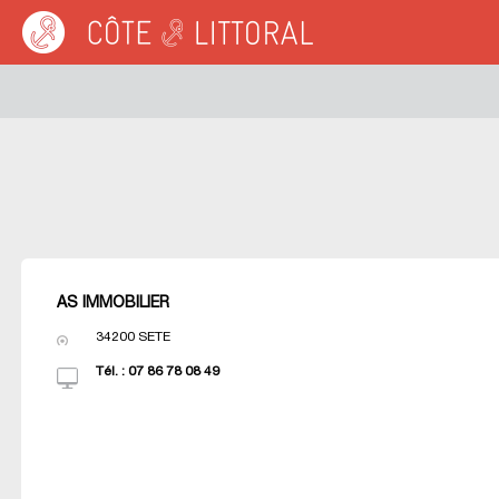
Warning
: Undefined variable $idUser in
/var/www/cotelittoral.fr/annuaire.php
on 
Côte & Littoral
>
Les agences du littoral
>
Agences immobili&eagrave;res MED
AS IMMOBILIER
34200
SETE
Tél. :
07 86 78 08 49