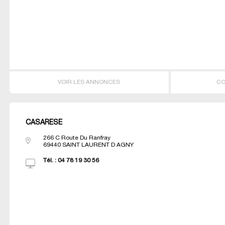
VOIR LES ANNONCES
CO
CASARESE
266 C Route Du Ranfray
69440
SAINT LAURENT D AGNY
Tél. :
04 78 19 30 56