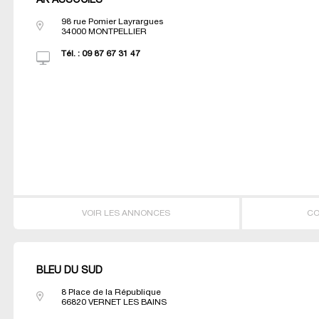
AK ASSOCIES
98 rue Pomier Layrargues
34000
MONTPELLIER
Tél. :
09 87 67 31 47
VOIR LES ANNONCES
CO
BLEU DU SUD
8 Place de la République
66820
VERNET LES BAINS