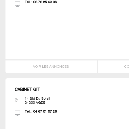
Tél. :
06 76 85 43 08
VOIR LES ANNONCES
CO
CABINET GIT
14 Bld Du Soleil
34300
AGDE
Tél. :
04 67 01 07 26