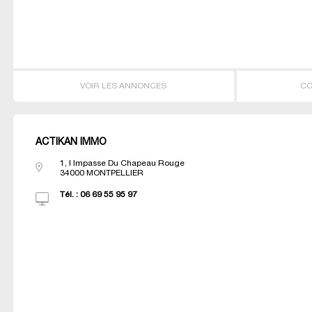
VOIR LES ANNONCES
CO
ACTIKAN IMMO
1, I Impasse Du Chapeau Rouge
34000
MONTPELLIER
Tél. :
06 69 55 95 97