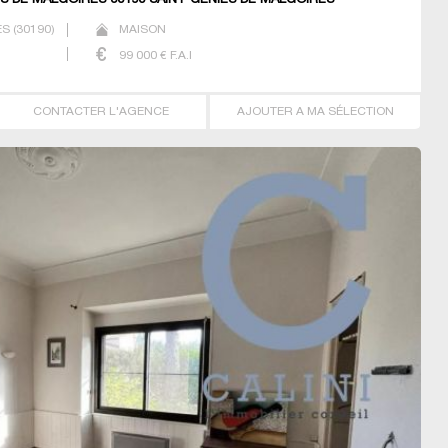
ES DE MALGOIRES 30190 SAINT GENIES DE MALGOIRES
ES
(
30190
)
MAISON
99 000
€ F.A.I
CONTACTER L'AGENCE
AJOUTER A MA SÉLECTION