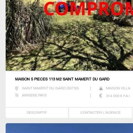
MAISON 5 PIECES 113 M2 SAINT MAMERT DU GARD
SAINT MAMERT DU GARD
(
30730
)
MAISON VILLA
ARRIÈRE PAYS
314 000
€ F.A.I
DESCRIPTIF
CONTACTER L'AGENCE