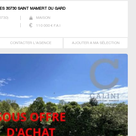
RES 30730 SAINT MAMERT DU GARD
0730
)
MAISON
110 000
€ F.A.I
CONTACTER L'AGENCE
AJOUTER A MA SÉLECTION