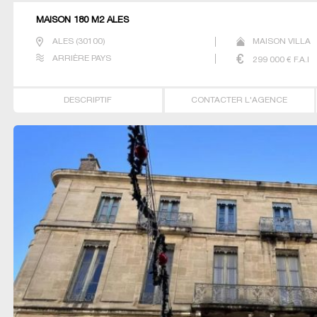
MAISON 180 M2 ALES
ALES
(
30100
)
MAISON VILLA
ARRIÈRE PAYS
299 000
€ F.A.I
DESCRIPTIF
CONTACTER L'AGENCE