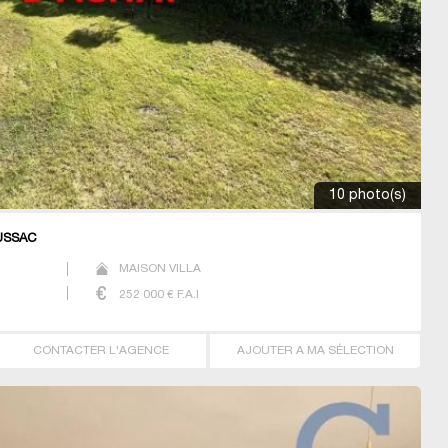
10 photo(s)
OUSSAC
MAISON VILLA
252 000
€ F.A.I
CONTACTER L'AGENCE
AJOUTER A MA SÉLECTION