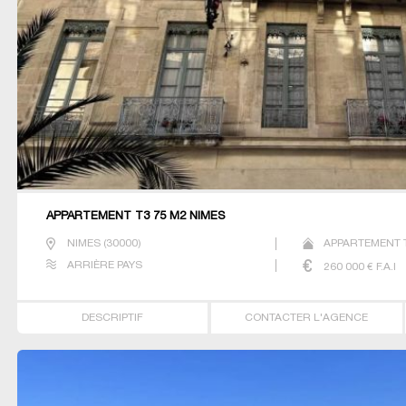
APPARTEMENT T3 75 M2 NIMES
NIMES
(
30000
)
APPARTEMENT 
ARRIÈRE PAYS
260 000
€ F.A.I
DESCRIPTIF
CONTACTER L'AGENCE