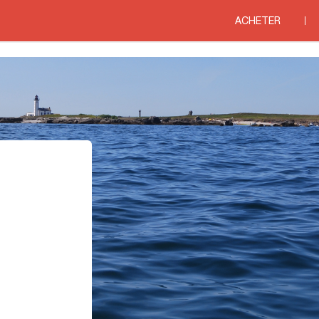
res LANGUEDOC ROUSSILLON
>
Agences immobilières GARD
>
Agences immobi
ACHETER