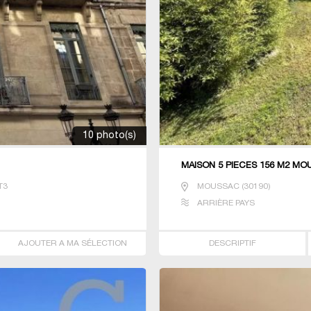
10 photo(s)
MAISON 5 PIECES 156 M2 M
T3
MOUSSAC
(
30190
)
ARRIÈRE PAYS
AJOUTER A MA SÉLECTION
DESCRIPTIF