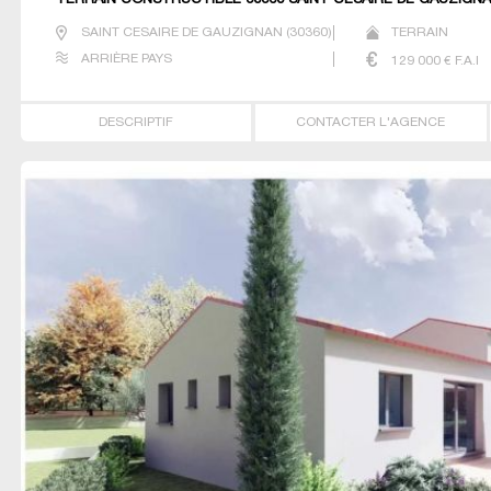
TERRAIN CONSTRUCTIBLE 30360 SAINT CESAIRE DE GAUZIGN
SAINT CESAIRE DE GAUZIGNAN
(
30360
)
TERRAIN
ARRIÈRE PAYS
129 000
€ F.A.I
DESCRIPTIF
CONTACTER L'AGENCE