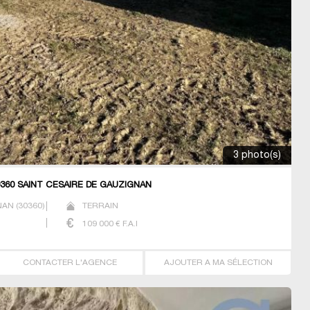
3 photo(s)
360 SAINT CESAIRE DE GAUZIGNAN
NAN
(
30360
)
TERRAIN
109 000
€ F.A.I
CONTACTER L'AGENCE
AJOUTER A MA SÉLECTION