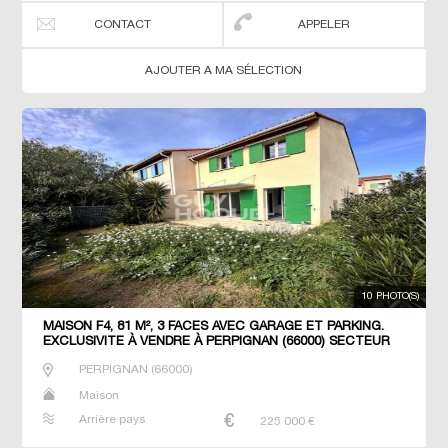
CONTACT
APPELER
AJOUTER A MA SÉLECTION
10 PHOTO(S)
MAISON F4, 81 M², 3 FACES AVEC GARAGE ET PARKING.
EXCLUSIVITE À VENDRE À PERPIGNAN (66000) SECTEUR
PORTE D'ESPAGNE 66000 PERPIGNAN
PERPIGNAN
(
66000
)
Maison
Arrière pays
225 000
€