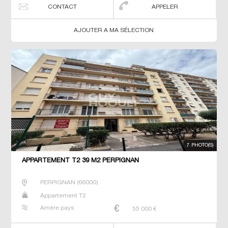
CONTACT
APPELER
AJOUTER A MA SÉLECTION
7 PHOTO(S)
APPARTEMENT T2 39 M2 PERPIGNAN
PERPIGNAN
(
66000
)
Appartement T2
Arrière pays
55 000
€