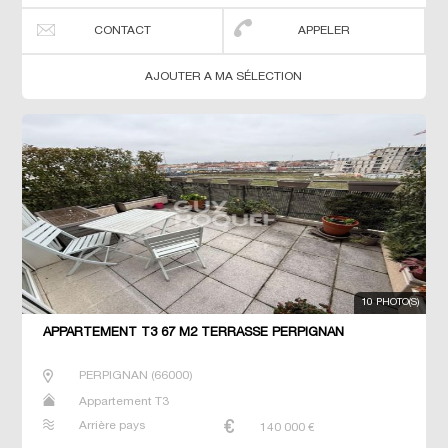
CONTACT
APPELER
AJOUTER A MA SÉLECTION
10 PHOTO(S)
APPARTEMENT T3 67 M2 TERRASSE PERPIGNAN
PERPIGNAN
(
66000
)
Appartement T3
Arrière pays
140 000
€