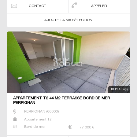
CONTACT
APPELER
AJOUTER A MA SÉLECTION
10 PHOTO(S)
APPARTEMENT T2 44 M2 TERRASSE BORD DE MER
PERPIGNAN
PERPIGNAN
(
66000
)
Appartement T2
Bord de mer
77 000
€