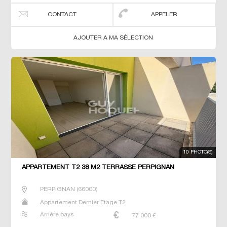
CONTACT
APPELER
AJOUTER A MA SÉLECTION
10 PHOTO(S)
APPARTEMENT T2 38 M2 TERRASSE PERPIGNAN
PERPIGNAN
(
66000
)
Appartement Dernier Etage T2
Arrière pays
77 000
€