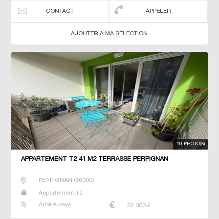
CONTACT
APPELER
AJOUTER A MA SÉLECTION
10 PHOTO(S)
APPARTEMENT T2 41 M2 TERRASSE PERPIGNAN
PERPIGNAN
(
66000
)
Appartement T2
Arrière pays
82 000
€