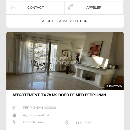
CONTACT
APPELER
AJOUTER A MA SÉLECTION
9 PHOTO(S)
APPARTEMENT T4 78 M2 BORD DE MER PERPIGNAN
PERPIGNAN
(
66000
)
Appartement T4
Bord de mer
118 000
€