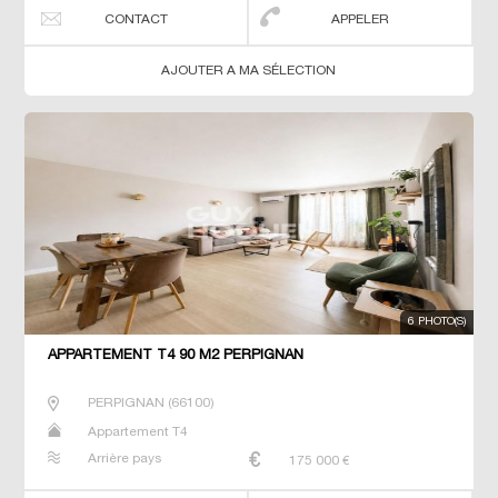
CONTACT
APPELER
AJOUTER A MA SÉLECTION
6 PHOTO(S)
APPARTEMENT T4 90 M2 PERPIGNAN
PERPIGNAN
(
66100
)
Appartement T4
Arrière pays
175 000
€