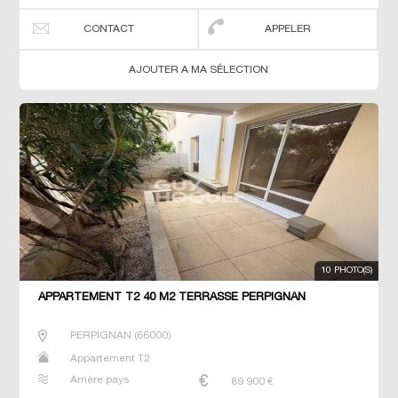
CONTACT
APPELER
AJOUTER A MA SÉLECTION
10 PHOTO(S)
APPARTEMENT T2 40 M2 TERRASSE PERPIGNAN
PERPIGNAN
(
66000
)
Appartement T2
Arrière pays
89 900
€