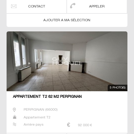
CONTACT
APPELER
AJOUTER A MA SÉLECTION
5 PHOTO(S)
APPARTEMENT T2 62 M2 PERPIGNAN
PERPIGNAN
(
66000
)
Appartement T2
Arrière pays
92 000
€