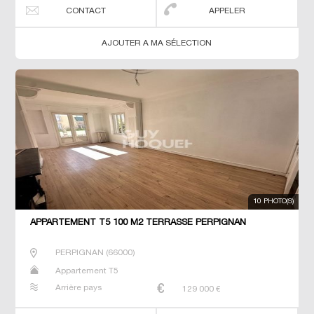
CONTACT
APPELER
AJOUTER A MA SÉLECTION
10 PHOTO(S)
APPARTEMENT T5 100 M2 TERRASSE PERPIGNAN
PERPIGNAN
(
66000
)
Appartement T5
Arrière pays
129 000
€