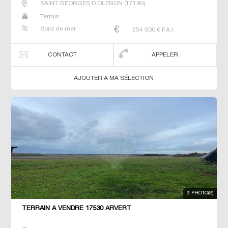
SAINT GEORGES D OLERON
(
17190
)
Terrain
Bord de mer
254 000
€ F.A.I
CONTACT
APPELER
AJOUTER A MA SÉLECTION
3 PHOTO(S)
TERRAIN À VENDRE 17530 ARVERT