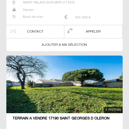
SAINT PALAIS SUR MER
(
17420
)
Terrain
Bord de mer
345 000
€
CONTACT
APPELER
AJOUTER A MA SÉLECTION
3 PHOTO(S)
TERRAIN À VENDRE 17190 SAINT GEORGES D OLERON