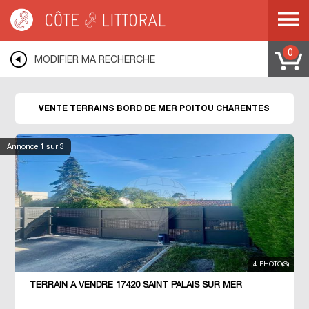
Côte & Littoral
>
Immobilier bord de mer
>
Terrains bord de mer
>
POITOU
CHARENTES
0
MODIFIER MA RECHERCHE
VENTE TERRAINS BORD DE MER POITOU CHARENTES
Annonce
1
sur 3
4 PHOTO(S)
TERRAIN À VENDRE 17420 SAINT PALAIS SUR MER