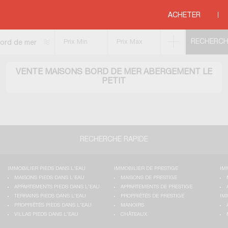
OMTE
>
JURA
>
ABERGEMENT LE PETIT
ACHETER
ord de mer
VENTE MAISONS BORD DE MER ABERGEMENT LE
PETIT
RECHERCHE RAPIDE
IMMOBILIER PIEDS DANS L'EAU
IMMOBILIER DE PRESTIGE
IM
MAISONS PIEDS DANS L'EAU
MAISONS DE PRESTIGE
APPARTEMENTS PIEDS DANS L'EAU
APPARTEMENTS DE PRESTIGE
TERRAINS PIEDS DANS L'EAU
PROPRIÉTÉS DE PRESTIGE
IM
PROPRIÉTÉS PIEDS DANS L'EAU
MANOIRS
VILLAS PIEDS DANS L'EAU
CHÂTEAUX