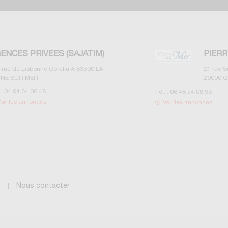
VEES (SAJATIM)
PIERRES ET MER
e Coralia A
83500
LA
21 rue Saint Mathieu
29000
QUIMPER
8
Tél. :
06 48 74 08 93
s
Voir les annonces
g
Nous contacter