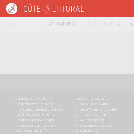
Côte & Littoral
>
Immobilier bord de mer
>
Maisons bord de mer
>
FRANCHE C
Type de
ABERGEMENT
Type de bien
B
transaction
LE PETIT
(39800)
IMMOBILIER BORD DE MER
IMMOBILIER VUE MER
MAISONS BORD DE MER
MAISONS VUE MER
APPARTEMENTS BORD DE MER
APPARTEMENTS VUE MER
TERRAINS BORD DE MER
TERRAINS VUE MER
MAISONS FACE À LA MER
VILLAS VUE MER
MAISONS FRONT DE MER
PROPRIÉTÉS VUE MER
LOCATION DE VACANCES
INTERNATIONAL