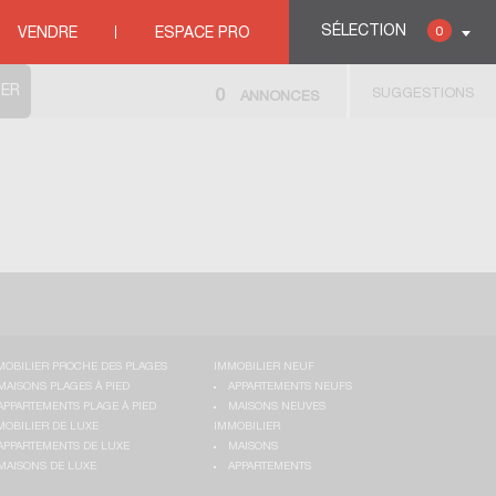
SÉLECTION
0
VENDRE
ESPACE PRO
SUGGESTIONS
0
ANNONCES
MOBILIER PROCHE DES PLAGES
IMMOBILIER NEUF
MAISONS PLAGES À PIED
APPARTEMENTS NEUFS
APPARTEMENTS PLAGE À PIED
MAISONS NEUVES
MOBILIER DE LUXE
IMMOBILIER
APPARTEMENTS DE LUXE
MAISONS
MAISONS DE LUXE
APPARTEMENTS