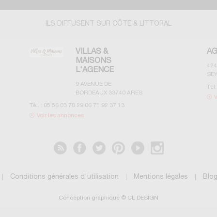
ILS DIFFUSENT SUR CÔTE & LITTORAL
VILLAS &
AGENCES PRI
MAISONS
424 rue de Lisbonn
L'AGENCE
SEYNE SUR MER
9 AVENUE DE
Tél. :
04 94 64 00 4
BORDEAUX
33740
ARES
Voir les annonce
:
05 56 03 78 29 06 71 92 37 13
oir les annonces
Conditions générales d'utilisation
Mentions légales
Blo
Conception graphique © CL DESIGN