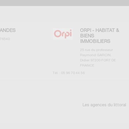
ORPI - HABITAT &
BIENS
IMMOBILIERS
25 rue du professeur
Raymond GARCIN,
Didier
97200
FORT DE
Tél. 
FRANCE
V
Tél. :
05 96 70 44 56
Voir les annonces
Les agences du littoral