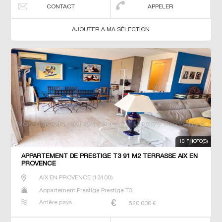
CONTACT
APPELER
AJOUTER A MA SÉLECTION
10 PHOTO(S)
APPARTEMENT DE PRESTIGE T3 91 M2 TERRASSE AIX EN
PROVENCE
AIX EN PROVENCE
(
13100
)
Appartement Prestige Prestige T3
Arrière pays
520 000
€