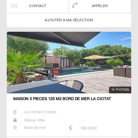
CONTACT
APPELER
AJOUTER A MA SÉLECTION
10 PHOTO(S)
MAISON 5 PIECES 125 M2 BORD DE MER LA CIOTAT
LA CIOTAT
(
13600
)
Maison Villa
Bord de mer
788 000
€