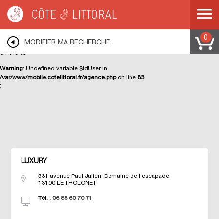
Warning
: Undefined variable $ip in
/var/www/mobile.cotelittoral.fr/agence.php
on line
70
Deprecated
: str_replace(): Passing null to parameter #3 ($subject) of type
0
MODIFIER MA RECHERCHE
array|string is deprecated in
/var/www/cotelittoral.fr/modules/class/visiteur.php
on line
65
Warning
: Undefined variable $idUser in
/var/www/mobile.cotelittoral.fr/agence.php
on line
83
;
Côte & Littoral
>
LUXURY
LUXURY
531 avenue Paul Julien, Domaine de l escapade
13100
LE THOLONET
Tél. :
06 88 60 70 71