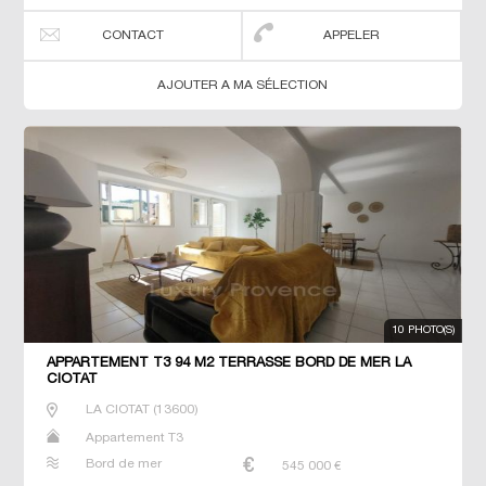
CONTACT
APPELER
AJOUTER A MA SÉLECTION
10 PHOTO(S)
APPARTEMENT T3 94 M2 TERRASSE BORD DE MER LA
CIOTAT
LA CIOTAT
(
13600
)
Appartement T3
Bord de mer
545 000
€