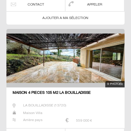
CONTACT
APPELER
AJOUTER A MA SÉLECTION
9 PHOTO(S)
MAISON 4 PIECES 105 M2 LA BOUILLADISSE
LA BOUILLADISSE
(
13720
)
Maison Villa
Arrière pays
559 000
€