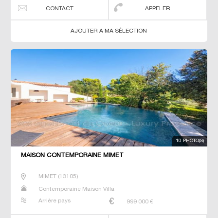
CONTACT
APPELER
AJOUTER A MA SÉLECTION
10 PHOTO(S)
MAISON CONTEMPORAINE MIMET
MIMET
(
13105
)
Contemporaine Maison Villa
Arrière pays
999 000
€