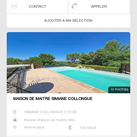
CONTACT
APPELER
AJOUTER A MA SÉLECTION
10 PHOTO(S)
MAISON DE MAÎTRE SIMIANE COLLONGUE
SIMIANE COLLONGUE
(
13109
)
Maison Maison de maitre Villa
Arrière pays
730 000
€