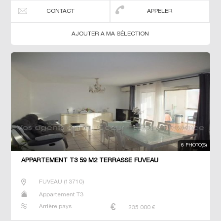
CONTACT
APPELER
AJOUTER A MA SÉLECTION
6 PHOTO(S)
APPARTEMENT T3 59 M2 TERRASSE FUVEAU
FUVEAU
(
13710
)
Appartement T3
Arrière pays
235 000
€