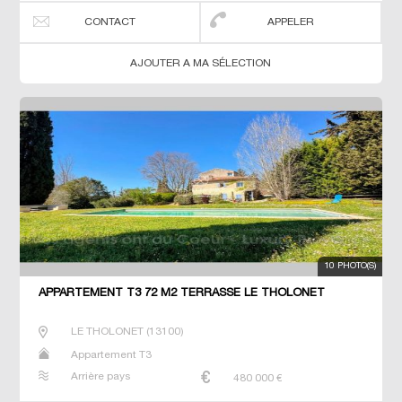
CONTACT
APPELER
AJOUTER A MA SÉLECTION
10 PHOTO(S)
APPARTEMENT T3 72 M2 TERRASSE LE THOLONET
LE THOLONET
(
13100
)
Appartement T3
Arrière pays
480 000
€