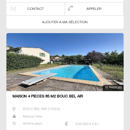
CONTACT
APPELER
AJOUTER A MA SÉLECTION
10 PHOTO(S)
MAISON 4 PIECES 85 M2 BOUC BEL AIR
BOUC BEL AIR
(
13320
)
Maison Villa
Arrière pays
539 000
€ F.A.I