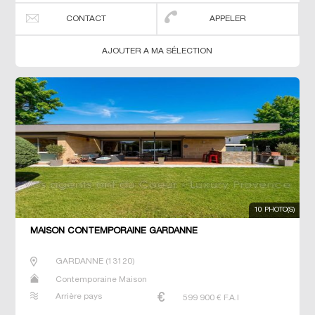
CONTACT
APPELER
AJOUTER A MA SÉLECTION
10 PHOTO(S)
MAISON CONTEMPORAINE GARDANNE
GARDANNE
(
13120
)
Contemporaine Maison
Arrière pays
599 900
€ F.A.I