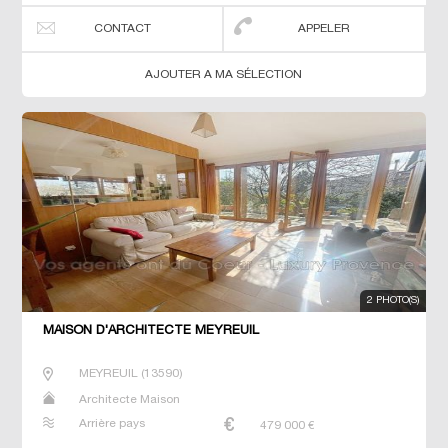
CONTACT
APPELER
AJOUTER A MA SÉLECTION
2 PHOTO(S)
MAISON D'ARCHITECTE MEYREUIL
MEYREUIL
(
13590
)
Architecte Maison
Arrière pays
479 000
€