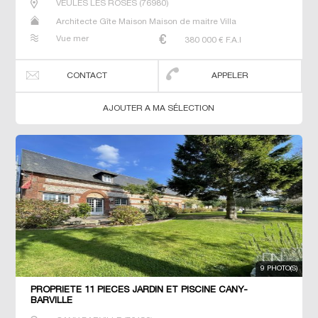
VEULES LES ROSES
(
76980
)
Architecte Gîte Maison Maison de maitre Villa
Vue mer
380 000
€ F.A.I
CONTACT
APPELER
AJOUTER A MA SÉLECTION
9 PHOTO(S)
PROPRIETE 11 PIECES JARDIN ET PISCINE CANY-
BARVILLE