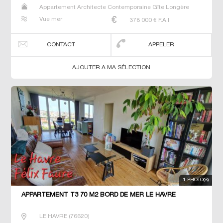
Appartement Architecte Contemporaine Gîte Longère
Maison Maison de maitre Studio T3 T7 Villa
Vue mer
378 000
€ F.A.I
CONTACT
APPELER
AJOUTER A MA SÉLECTION
1 PHOTO(S)
APPARTEMENT T3 70 M2 BORD DE MER LE HAVRE
LE HAVRE
(
76620
)