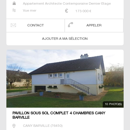
Appartement Architecte Contemporaine Dernier Etage
Gîte Longère Maison Maison de maitre Studio T3 T7 Villa
Vue mer
173 000
€
CONTACT
APPELER
AJOUTER A MA SÉLECTION
10 PHOTO(S)
PAVILLON SOUS SOL COMPLET 4 CHAMBRES CANY
BARVILLE
CANY BARVILLE
(
76450
)