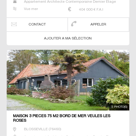
Appartement Architecte Contemporaine Dernier Etage
Gîte Longère Maison Maison de maitre Studio T3 T5 T7
Vue mer
404 000
€ F.A.I
Villa
CONTACT
APPELER
AJOUTER A MA SÉLECTION
5 PHOTO(S)
MAISON 3 PIECES 75 M2 BORD DE MER VEULES LES
ROSES
BLOSSEVILLE
(
76460
)