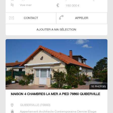
Gîte Longère Maison Maison de maitre Studio T3 T5 T7
Vue mer
180 000
€
Villa
CONTACT
APPELER
AJOUTER A MA SÉLECTION
10 PHOTO(S)
MAISON 4 CHAMBRES LA MER À PIED 76860 QUIBERVILLE
QUIBERVILLE
(
76860
)
Appartement Architecte Contemporaine Dernier Etage