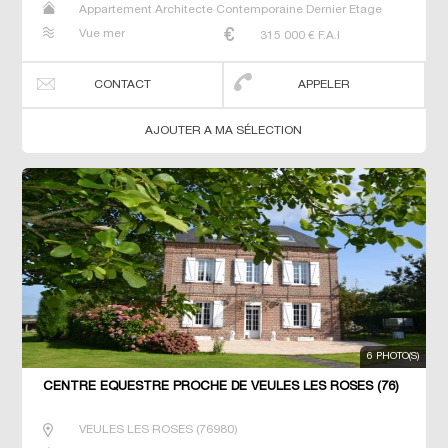
Appartement Architecte Contemporaine Dernier Etage
Gîte Longère Maison Maison de maitre Studio T3 T7 Villa
Vue mer
315 000
€ F.A.I
CONTACT
APPELER
AJOUTER A MA SÉLECTION
6 PHOTO(S)
CENTRE ÉQUESTRE PROCHE DE VEULES LES ROSES (76)
VEULES LES ROSES
(
76980
)