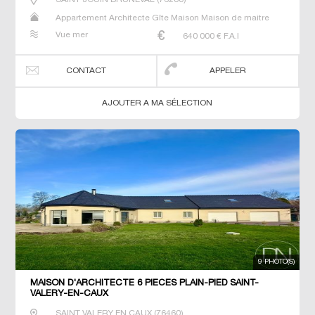
Appartement Architecte Gîte Maison Maison de maitre
Studio Villa
Vue mer
640 000
€ F.A.I
CONTACT
APPELER
AJOUTER A MA SÉLECTION
9 PHOTO(S)
MAISON D'ARCHITECTE 6 PIECES PLAIN-PIED SAINT-
VALERY-EN-CAUX
SAINT VALERY EN CAUX
(
76460
)