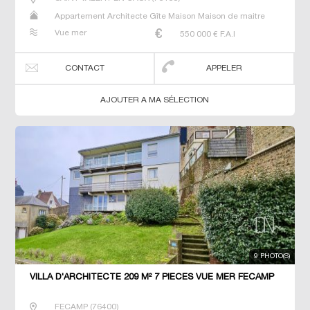
Appartement Architecte Gîte Maison Maison de maitre
Studio Villa
Vue mer
550 000
€ F.A.I
CONTACT
APPELER
AJOUTER A MA SÉLECTION
9 PHOTO(S)
VILLA D'ARCHITECTE 209 M² 7 PIECES VUE MER FECAMP
FECAMP
(
76400
)