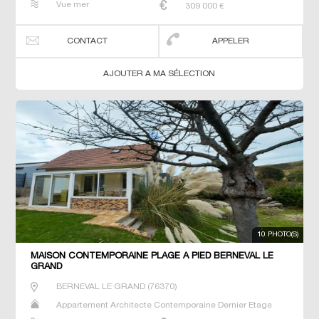
Vue mer
309 000
€
Terrain Villa
CONTACT
APPELER
AJOUTER A MA SÉLECTION
10 PHOTO(S)
MAISON CONTEMPORAINE PLAGE À PIED BERNEVAL LE
GRAND
BERNEVAL LE GRAND
(
76370
)
Appartement Architecte Contemporaine Dernier Etage
Gîte Longère Maison Maison de maitre Studio T3 T5 T7