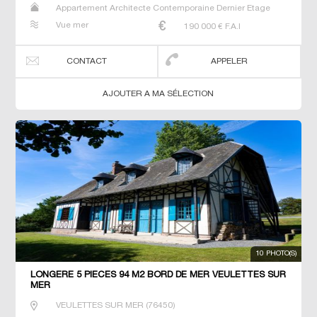
Appartement Architecte Contemporaine Dernier Etage
Gîte Longère Maison Maison de maitre Studio T3 T7 Villa
Vue mer
190 000
€ F.A.I
CONTACT
APPELER
AJOUTER A MA SÉLECTION
10 PHOTO(S)
LONGÈRE 5 PIECES 94 M2 BORD DE MER VEULETTES SUR
MER
VEULETTES SUR MER
(
76450
)