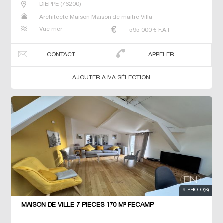
DIEPPE
(
76200
)
Architecte Maison Maison de maitre Villa
Vue mer
595 000
€ F.A.I
CONTACT
APPELER
AJOUTER A MA SÉLECTION
9 PHOTO(S)
MAISON DE VILLE 7 PIECES 170 M² FECAMP