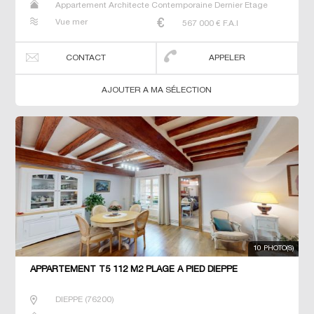
Appartement Architecte Contemporaine Dernier Etage
Gîte Longère Maison Maison de maitre Studio T3 T7 Villa
Vue mer
567 000
€ F.A.I
CONTACT
APPELER
AJOUTER A MA SÉLECTION
10 PHOTO(S)
APPARTEMENT T5 112 M2 PLAGE À PIED DIEPPE
DIEPPE
(
76200
)