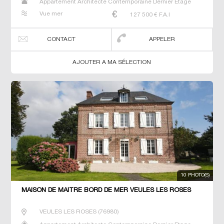
Appartement Architecte Contemporaine Dernier Etage
Gîte Longère Maison Maison de maitre Studio T3 T5 T7
Vue mer
127 500
€ F.A.I
Villa
CONTACT
APPELER
AJOUTER A MA SÉLECTION
10 PHOTO(S)
MAISON DE MAÎTRE BORD DE MER VEULES LES ROSES
VEULES LES ROSES
(
76980
)