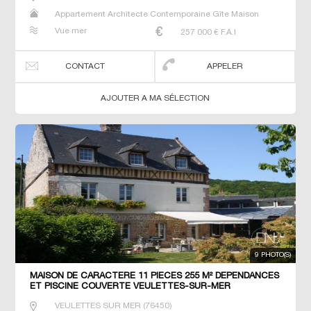
Appartement Architecte Contemporaine Gîte Maison
Maison de maitre Studio T3 T7 Villa
Vue mer
257 000
€ F.A.I
CONTACT
APPELER
AJOUTER A MA SÉLECTION
9 PHOTO(S)
MAISON DE CARACTERE 11 PIECES 255 M² DEPENDANCES
ET PISCINE COUVERTE VEULETTES-SUR-MER
VEULETTES SUR MER
(
76450
)