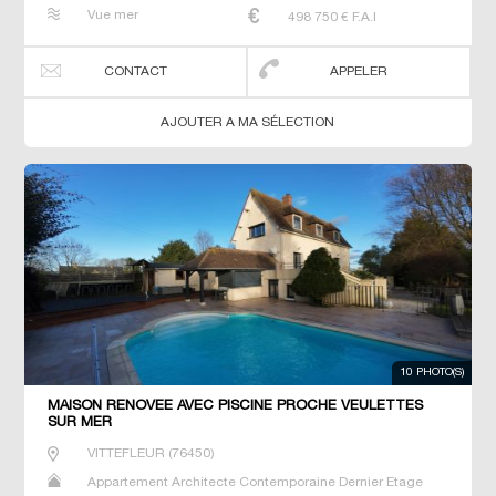
Gîte Longère Maison Maison de maitre Studio T3 T5 T7
Vue mer
498 750
€ F.A.I
Terrain Villa
CONTACT
APPELER
AJOUTER A MA SÉLECTION
10 PHOTO(S)
MAISON RENOVEE AVEC PISCINE PROCHE VEULETTES
SUR MER
VITTEFLEUR
(
76450
)
Appartement Architecte Contemporaine Dernier Etage