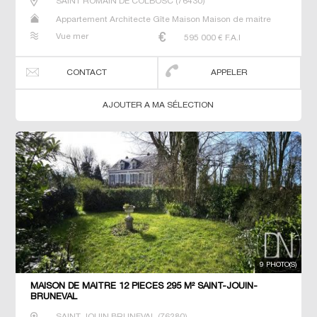
SAINT ROMAIN DE COLBOSC
(
76430
)
LILLEBONNE (
Appartement Architecte Gîte Maison Maison de maitre
Studio Villa
Vue mer
595 000
€ F.A.I
CONTACT
APPELER
AJOUTER A MA SÉLECTION
9 PHOTO(S)
MAISON DE MAITRE 12 PIECES 295 M² SAINT-JOUIN-
BRUNEVAL
SAINT JOUIN BRUNEVAL
(
76280
)