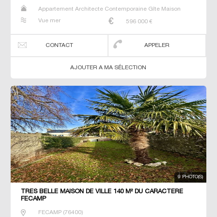
Appartement Architecte Contemporaine Gîte Maison
Maison de maitre Studio T3 T7 Villa
Vue mer
596 000
€
CONTACT
APPELER
AJOUTER A MA SÉLECTION
9 PHOTO(S)
TRES BELLE MAISON DE VILLE 140 M² DU CARACTERE
FECAMP
FECAMP
(
76400
)