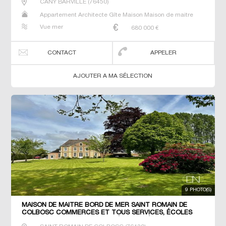
CANY BARVILLE
(
76450
)
Appartement Architecte Gîte Maison Maison de maitre
Studio Villa
Vue mer
680 000
€
CONTACT
APPELER
AJOUTER A MA SÉLECTION
9 PHOTO(S)
MAISON DE MAÎTRE BORD DE MER SAINT ROMAIN DE
COLBOSC COMMERCES ET TOUS SERVICES, ÉCOLES
PRIMAIRE, MATERNELLE, COLLÈGE. LYCÉE SUR