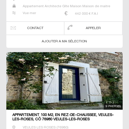
Appartement Architecte Gîte Maison Maison de maitre
Studio T7 Villa
Vue mer
442 000
€ F.A.I
CONTACT
APPELER
AJOUTER A MA SÉLECTION
9 PHOTO(S)
APPARTEMENT 100 M2, EN REZ-DE-CHAUSSÉE, VEULES-
LES-ROSES, CÔ 76980 VEULES-LES-ROSES
VEULES LES ROSES
(
76980
)