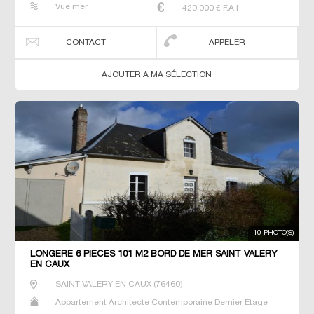
Vue mer
420 000
€ F.A.I
Terrain Villa
CONTACT
APPELER
AJOUTER A MA SÉLECTION
10 PHOTO(S)
LONGÈRE 6 PIECES 101 M2 BORD DE MER SAINT VALERY
EN CAUX
SAINT VALERY EN CAUX
(
76460
)
Appartement Architecte Contemporaine Dernier Etage
Gîte Longère Maison Maison de maitre Studio T3 T5 T7