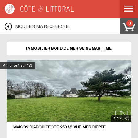
Côte & Littoral
>
Immobilier bord de mer
>
NORMANDIE
>
HAUTE NORMANDIE
>
SEINE MARITIME
0
MODIFIER MA RECHERCHE
IMMOBILIER BORD DE MER SEINE MARITIME
Annonce
1
sur 129
9 PHOTO(S)
MAISON D'ARCHITECTE 250 M² VUE MER DIEPPE