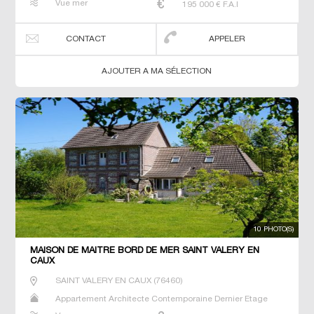
Vue mer
195 000
€ F.A.I
Terrain Villa
CONTACT
APPELER
AJOUTER A MA SÉLECTION
10 PHOTO(S)
MAISON DE MAÎTRE BORD DE MER SAINT VALERY EN
CAUX
SAINT VALERY EN CAUX
(
76460
)
Appartement Architecte Contemporaine Dernier Etage
Gîte Longère Maison Maison de maitre Studio T3 T5 T7