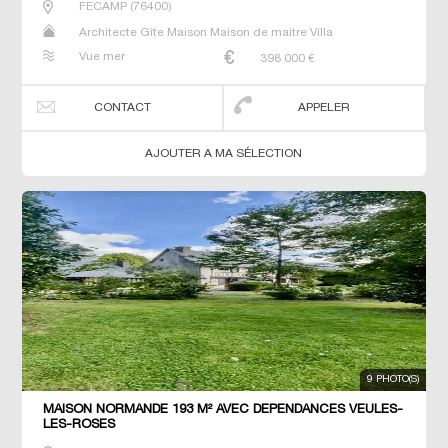
FECAMP
(
76400
)
Architecte Gîte Maison Maison de maitre Villa
Vue mer
398 000
€
CONTACT
APPELER
AJOUTER A MA SÉLECTION
9 PHOTO(S)
MAISON NORMANDE 193 M² AVEC DEPENDANCES VEULES-
LES-ROSES