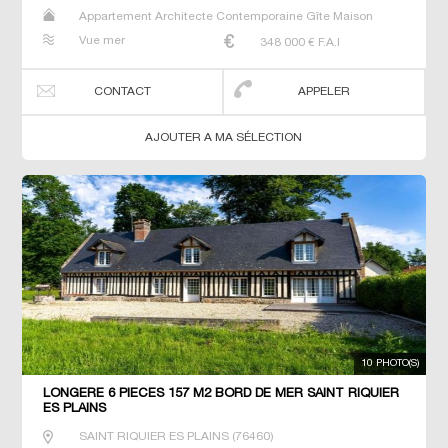
Appartement Architecte Contemporaine Gîte Maison
Maison de maitre Studio T3 T7 Villa
Vue mer
348 000
€ F.A.I
CONTACT
APPELER
AJOUTER A MA SÉLECTION
10 PHOTO(S)
LONGÈRE 6 PIECES 157 M2 BORD DE MER SAINT RIQUIER
ES PLAINS
SAINT RIQUIER ES PLAINS
(
76460
)