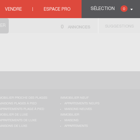
SÉLECTION
0
VENDRE
ESPACE PRO
SUGGESTIONS
0
ANNONCES
MOBILIER PROCHE DES PLAGES
IMMOBILIER NEUF
MAISONS PLAGES À PIED
APPARTEMENTS NEUFS
APPARTEMENTS PLAGE À PIED
MAISONS NEUVES
MOBILIER DE LUXE
IMMOBILIER
APPARTEMENTS DE LUXE
MAISONS
MAISONS DE LUXE
APPARTEMENTS