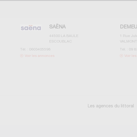
SAËNA
DEMEU
44500
LA BAULE
1 Rue Ju
ESCOUBLAC
VALMONT
Tél. :
0603405598
Tél. :
09 8
Voir les annonces
Voir le
Les agences du littoral