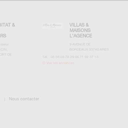
BITAT &
VILLAS &
MAISONS
ERS
L'AGENCE
esseur
9 AVENUE DE
CIN,
BORDEAUX
33740
ARES
ORT DE
Tél. :
05 56 03 78 29 06 71 92 37 13
Voir les annonces
g
Nous contacter