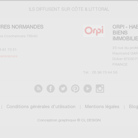
ILS DIFFUSENT SUR CÔTE & LITTORAL
RES NORMANDES
ORPI - HA
BIENS
les Crochemore
76540
IMMOBILI
25 rue du prof
3 61 70 51
Raymond GAR
s annonces
Didier
97200
F
FRANCE
Tél. :
05 96 70 44 56
Voir les annonces
Conditions générales d'utilisation
Mentions légales
Blo
Conception graphique © CL DESIGN