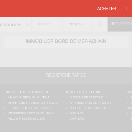
ACHETER
ord de mer
IMMOBILIER BORD DE MER ACHAIN
RECHERCHE RAPIDE
IMMOBILIER PIEDS DANS L'EAU
IMMOBILIER DE PRESTIGE
IM
MAISONS PIEDS DANS L'EAU
MAISONS DE PRESTIGE
APPARTEMENTS PIEDS DANS L'EAU
APPARTEMENTS DE PRESTIGE
TERRAINS PIEDS DANS L'EAU
PROPRIÉTÉS DE PRESTIGE
IM
PROPRIÉTÉS PIEDS DANS L'EAU
MANOIRS
VILLAS PIEDS DANS L'EAU
CHÂTEAUX