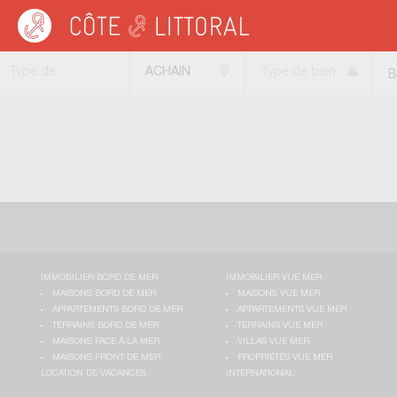
Côte & Littoral
>
Immobilier bord de mer
>
LORRAINE
>
MOSELLE
>
ACHAIN
Type de
ACHAIN
Type de bien
B
transaction
(57340)
IMMOBILIER BORD DE MER
IMMOBILIER VUE MER
MAISONS BORD DE MER
MAISONS VUE MER
APPARTEMENTS BORD DE MER
APPARTEMENTS VUE MER
TERRAINS BORD DE MER
TERRAINS VUE MER
MAISONS FACE À LA MER
VILLAS VUE MER
MAISONS FRONT DE MER
PROPRIÉTÉS VUE MER
LOCATION DE VACANCES
INTERNATIONAL