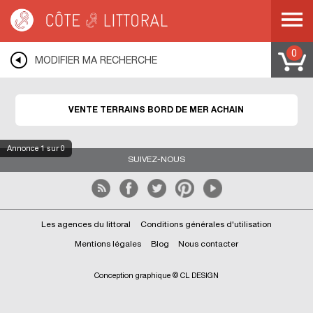
Côte & Littoral
>
Immobilier bord de mer
>
Terrains bord de mer
>
LORRAINE
>
MOSELLE
>
ACHAIN
0
MODIFIER MA RECHERCHE
VENTE TERRAINS BORD DE MER ACHAIN
Annonce
1
sur 0
SUIVEZ-NOUS
Les agences du littoral
Conditions générales d'utilisation
Mentions légales
Blog
Nous contacter
Conception graphique © CL DESIGN