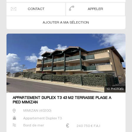
CONTACT
APPELER
AJOUTER A MA SÉLECTION
10 PHOTO(S)
APPARTEMENT DUPLEX T3 43 M2 TERRASSE PLAGE À
PIED MIMIZAN
MIMIZAN
(
40200
)
Appartement Duplex T3
Bord de mer
240 750
€ F.A.I