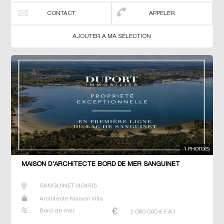
CONTACT
APPELER
AJOUTER A MA SÉLECTION
1 PHOTO(S)
MAISON D'ARCHITECTE BORD DE MER SANGUINET
SANGUINET
(
40460
)
Architecte Maison Villa
Bord de mer
2 080 000
€ F.A.I