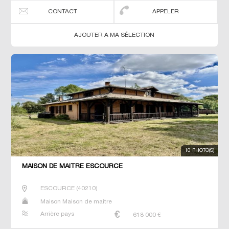
CONTACT
APPELER
AJOUTER A MA SÉLECTION
10 PHOTO(S)
MAISON DE MAÎTRE ESCOURCE
ESCOURCE
(
40210
)
Maison Maison de maitre
Arrière pays
618 000
€