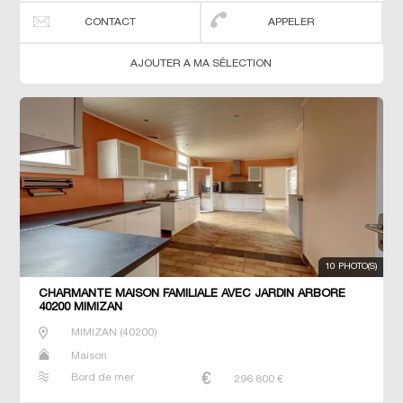
CONTACT
APPELER
AJOUTER A MA SÉLECTION
10 PHOTO(S)
CHARMANTE MAISON FAMILIALE AVEC JARDIN ARBORÉ
40200 MIMIZAN
MIMIZAN
(
40200
)
Maison
Bord de mer
296 800
€