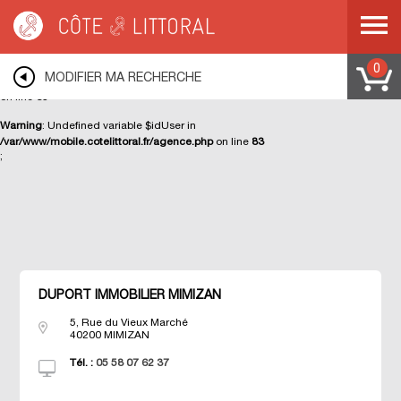
Warning
: Undefined variable $ip in
/var/www/mobile.cotelittoral.fr/agence.php
on line
70
Deprecated
: str_replace(): Passing null to parameter #3 ($subject) of type
0
MODIFIER MA RECHERCHE
array|string is deprecated in
/var/www/cotelittoral.fr/modules/class/visiteur.php
on line
65
Warning
: Undefined variable $idUser in
/var/www/mobile.cotelittoral.fr/agence.php
on line
83
;
Côte & Littoral
>
DUPORT IMMOBILIER MIMIZAN
DUPORT IMMOBILIER MIMIZAN
5, Rue du Vieux Marché
40200
MIMIZAN
Tél. :
05 58 07 62 37