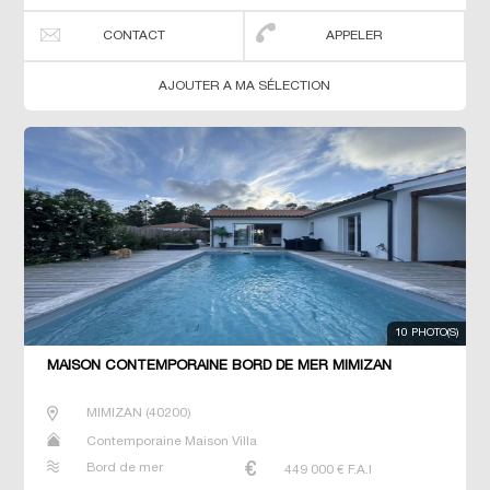
CONTACT
APPELER
AJOUTER A MA SÉLECTION
10 PHOTO(S)
MAISON CONTEMPORAINE BORD DE MER MIMIZAN
MIMIZAN
(
40200
)
Contemporaine Maison Villa
Bord de mer
449 000
€ F.A.I