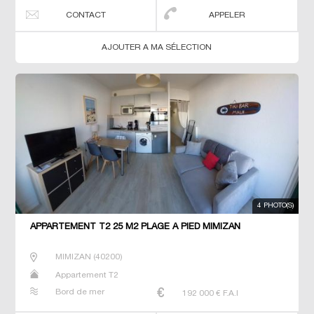
CONTACT
APPELER
AJOUTER A MA SÉLECTION
4 PHOTO(S)
APPARTEMENT T2 25 M2 PLAGE À PIED MIMIZAN
MIMIZAN
(
40200
)
Appartement T2
Bord de mer
192 000
€ F.A.I