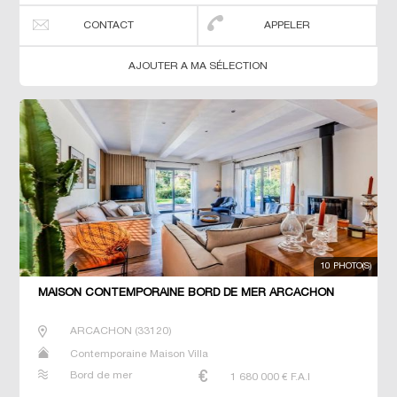
CONTACT
APPELER
AJOUTER A MA SÉLECTION
10 PHOTO(S)
MAISON CONTEMPORAINE BORD DE MER ARCACHON
ARCACHON
(
33120
)
Contemporaine Maison Villa
Bord de mer
1 680 000
€ F.A.I