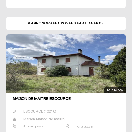
8 ANNONCES PROPOSÉES PAR L'AGENCE
10 PHOTO(S)
MAISON DE MAÎTRE ESCOURCE
ESCOURCE
(
40210
)
Maison Maison de maitre
Arrière pays
350 000
€