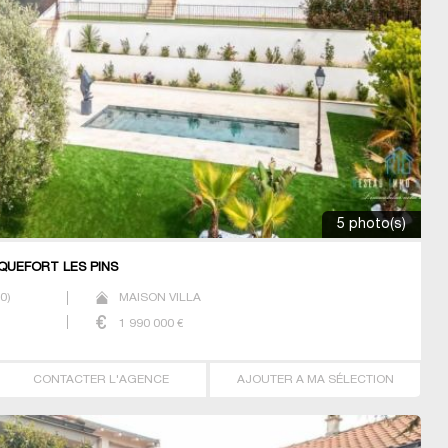
5 photo(s)
OQUEFORT LES PINS
30
)
MAISON VILLA
1 990 000
€
CONTACTER L'AGENCE
AJOUTER A MA SÉLECTION