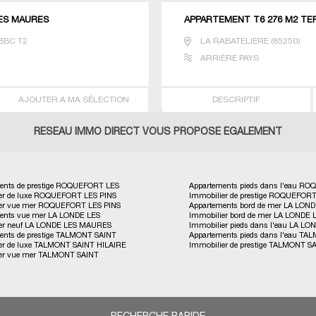
LES MAURES
APPARTEMENT T6 276 M2 TE
BBC T2
LA RABATELIERE
(
85250
)
ARRIÈRE PAYS
AJOUTER A MA SÉLECTION
DESCRIPTIF
RESEAU IMMO DIRECT VOUS PROPOSE ÉGALEMENT
ents de prestige ROQUEFORT LES
Appartements pieds dans l'eau R
er de luxe ROQUEFORT LES PINS
Immobilier de prestige ROQUEFOR
LES PINS
er vue mer ROQUEFORT LES PINS
Appartements bord de mer LA LON
PINS
ents vue mer LA LONDE LES
Immobilier bord de mer LA LONDE 
MAURES
er neuf LA LONDE LES MAURES
Immobilier pieds dans l'eau LA LO
MAURES
ents de prestige TALMONT SAINT
Appartements pieds dans l'eau T
MAURES
er de luxe TALMONT SAINT HILAIRE
Immobilier de prestige TALMONT S
SAINT HILAIRE
er vue mer TALMONT SAINT
HILAIRE