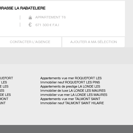
RRASSE LA RABATELIERE
APPARTEMENT T6
671 300
€ F.A.I
CONTACTER L'AGENCE
AJOUTER A MA SÉLECTION
OQUEFORT
Appartements vue mer ROQUEFORT LES
T LES
Immobilier neuf ROQUEFORT LES PINS
PINS
DE LES
Appartements de prestige LA LONDE LES
LES
Immobilier de luxe LA LONDE LES MAURES
MAURES
NDE LES
immobilier vue mer LA LONDE LES MAURES
ALMONT
Appartements vue mer TALMONT SAINT
AINT
Immobilier neuf TALMONT SAINT HILAIRE
HILAIRE