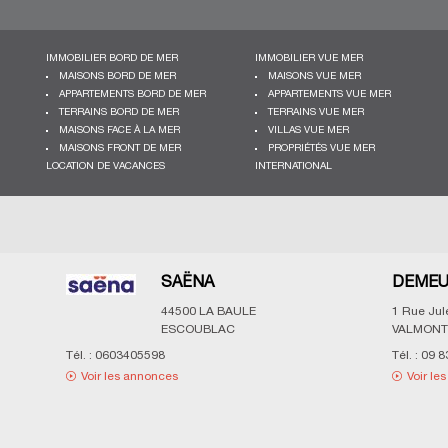
IMMOBILIER BORD DE MER
IMMOBILIER VUE MER
MAISONS BORD DE MER
MAISONS VUE MER
APPARTEMENTS BORD DE MER
APPARTEMENTS VUE MER
TERRAINS BORD DE MER
TERRAINS VUE MER
MAISONS FACE À LA MER
VILLAS VUE MER
MAISONS FRONT DE MER
PROPRIÉTÉS VUE MER
LOCATION DE VACANCES
INTERNATIONAL
SAËNA
DEMEU
44500
LA BAULE
1 Rue Ju
ESCOUBLAC
VALMONT
Tél. :
0603405598
Tél. :
09 8
Voir les annonces
Voir le