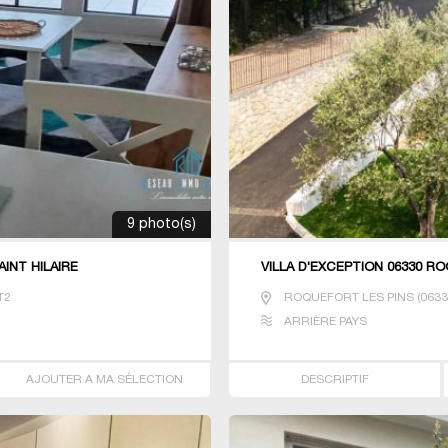
9 photo(s)
INT HILAIRE
VILLA D'EXCEPTION 06330 R
T2
ROQUEFORT LES PINS
(
063
ARRIÈRE PAYS
AJOUTER A MA SÉLECTION
DESCRIPTIF