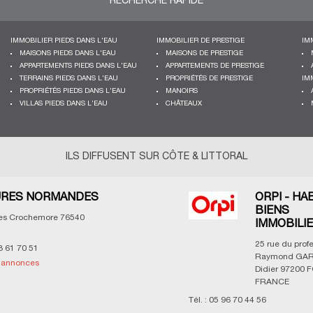
RECHERCHE RAPIDE
IMMOBILIER PIEDS DANS L'EAU
IMMOBILIER DE PRESTIGE
IM
MAISONS PIEDS DANS L'EAU
MAISONS DE PRESTIGE
APPARTEMENTS PIEDS DANS L'EAU
APPARTEMENTS DE PRESTIGE
TERRAINS PIEDS DANS L'EAU
PROPRIÉTÉS DE PRESTIGE
IM
PROPRIÉTÉS PIEDS DANS L'EAU
MANOIRS
VILLAS PIEDS DANS L'EAU
CHÂTEAUX
ILS DIFFUSENT SUR CÔTE & LITTORAL
RES NORMANDES
ORPI - HA
BIENS
les Crochemore
76540
IMMOBILI
25 rue du prof
3 61 70 51
Raymond GAR
s annonces
Didier
97200
F
FRANCE
Tél. :
05 96 70 44 56