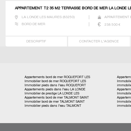
APPARTEMENT T2 35 M2 TERRASSE BORD DE MER LA LONDE 
LA LONDE LES MAURES
(
83250
)
APPARTEMENT 
BORD DE MER
238 500
€
DESCRIPTIF
CONTACTER L'AGENCE
Appartements bord de mer ROQUEFORT LES
Appartem
Immobilier bord de mer ROQUEFORT LES
Immobili
PINS
PINS
Immobilier pieds dans l'eau ROQUEFORT
immobili
PINS
Appartements pieds dans l'eau LA LONDE
Appartem
LES PINS
Immobilier de prestige LA LONDE LES
Immobili
LES MAURES
MAURES
Appartements bord de mer TALMONT SAINT
Appartem
MAURES
Immobilier bord de mer TALMONT SAINT
Immobili
HILAIRE
HILAIRE
Immobilier pieds dans l'eau TALMONT
immobili
HILAIRE
SAINT HILAIRE
HILAIRE