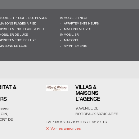
MOBILIER PROCHE DES PLAGES
IMMOBILIER NEUF
MAISONS PLAGES À PIED
APPARTEMENTS NEUFS
APPARTEMENTS PLAGE À PIED
MAISONS NEUVES
MOBILIER DE LUXE
IMMOBILIER
APPARTEMENTS DE LUXE
MAISONS
MAISONS DE LUXE
APPARTEMENTS
BITAT &
VILLAS &
MAISONS
ERS
L'AGENCE
esseur
9 AVENUE DE
CIN,
BORDEAUX
33740
ARES
ORT DE
Tél. :
05 56 03 78 29 06 71 92 37 13
Voir les annonces