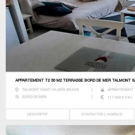
APPARTEMENT T2 30 M2 TERRASSE BORD DE MER TALMONT SA
TALMONT SAINT HILAIRE
(
85440
)
APPARTEMENT 
BORD DE MER
117 000
€ F.A.I
DESCRIPTIF
CONTACTER L'AGENCE