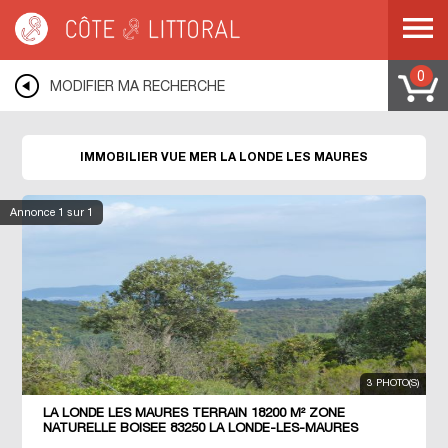
Côte & Littoral
>
immobilier vue mer
>
MEDITERRANEE
>
COTE D AZUR
>
VAR
>
LA LONDE LES MAURES
0
MODIFIER MA RECHERCHE
IMMOBILIER VUE MER LA LONDE LES MAURES
Annonce
1
sur 1
3 PHOTO(S)
LA LONDE LES MAURES TERRAIN 18200 M² ZONE
NATURELLE BOISEE 83250 LA LONDE-LES-MAURES