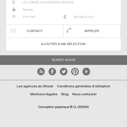
LA LONDE LES MAURES
(
83250
)
Terrain
Vue mer
90 000
€ F.A.I
CONTACT
APPELER
AJOUTER A MA SÉLECTION
SUIVEZ-NOUS
Les agences du littoral
Conditions générales d'utilisation
Mentions légales
Blog
Nous contacter
Conception graphique © CL DESIGN