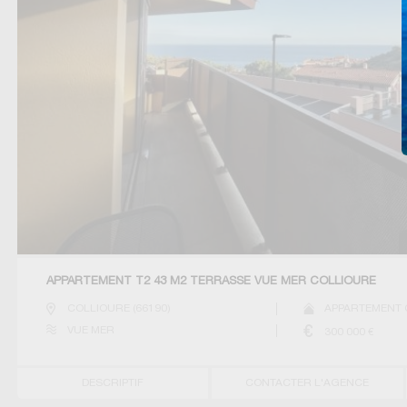
APPARTEMENT T2 43 M2 TERRASSE VUE MER COLLIOURE
COLLIOURE
(
66190
)
APPARTEMENT 
VUE MER
300 000
€
DESCRIPTIF
CONTACTER L'AGENCE