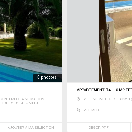
8 photo(s)
APPARTEMENT T4 110 M2 TER
CONTEMPORAINE MAISON
VILLENEUVE LOUBET
(
06270
IGE T2 T3 T4 T5 VILLA
VUE MER
AJOUTER A MA SÉLECTION
DESCRIPTIF