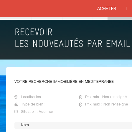
ACHETER
ue mer
IMMOBILIER VUE MER MEDITERRANEE
r la mer
, Côte & Littoral, site d'
annonces immobilières sur bord de mer
, vous pro
VOTRE
RECHERCHE IMMOBILIÈRE EN MEDITERRANEE
Localisation :
Prix min : Non renseigné
Type de bien :
Prix max : Non renseigné
Situation : Vue mer