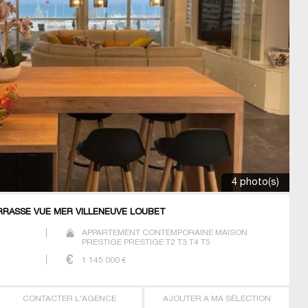
4 photo(s)
RRASSE VUE MER VILLENEUVE LOUBET
)
APPARTEMENT CONTEMPORAINE MAISON
PRESTIGE PRESTIGE T2 T3 T4 T5
1 145 000
€
CONTACTER L'AGENCE
AJOUTER A MA SÉLECTION