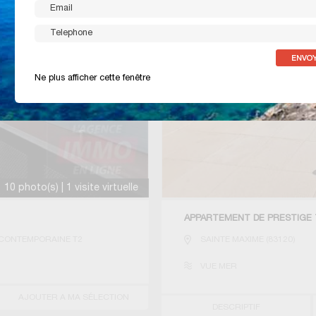
Ne plus afficher cette fenêtre
10 photo(s) | 1 visite virtuelle
APPARTEMENT DE PRESTIGE 
CONTEMPORAINE T2
SAINTE MAXIME
(
83120
)
VUE MER
AJOUTER A MA SÉLECTION
DESCRIPTIF