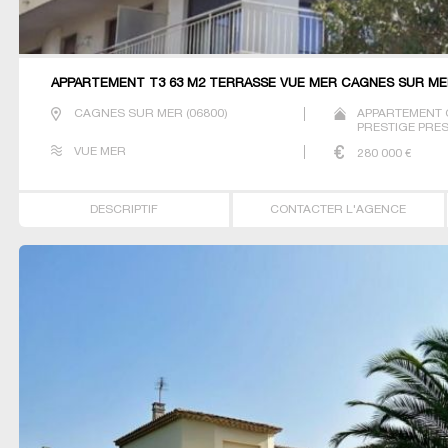
APPARTEMENT T3 63 M2 TERRASSE VUE MER CAGNES SUR M
CAGNES SUR MER
(
06800
)
APPARTEMENT 
PRESTIGE PREST
VUE MER
280 000
€
DESCRIPTIF
CONTACTER L'AGENCE