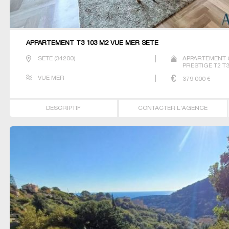
APPARTEMENT T3 103 M2 VUE MER SETE
SETE
(
34200
)
APPARTEMENT 
PRESTIGE T2 T3
VUE MER
379 000
€
DESCRIPTIF
CONTACTER L'AGENCE