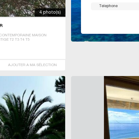
4 photo(s)
ER
CONTEMPORAINE MAISON
IGE T2 T3 T4 T5
AJOUTER A MA SÉLECTION