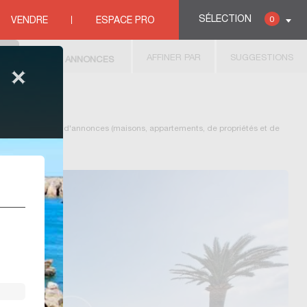
SÉLECTION
0
VENDRE
ESPACE PRO
AFFINER PAR
SUGGESTIONS
221
ANNONCES
pose sa sélection d'annonces (
maisons
,
appartements
, de propriétés et de