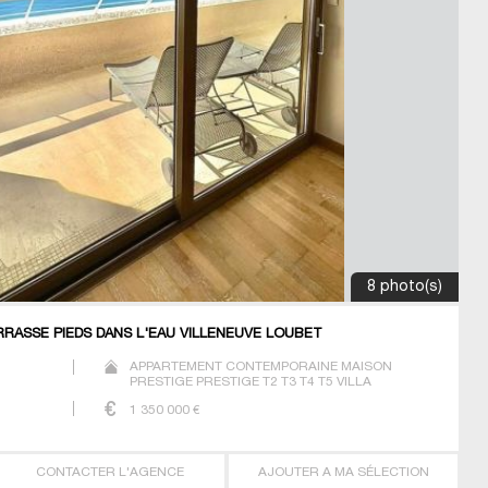
8 photo(s)
RASSE PIEDS DANS L'EAU VILLENEUVE LOUBET
)
APPARTEMENT CONTEMPORAINE MAISON
PRESTIGE PRESTIGE T2 T3 T4 T5 VILLA
1 350 000
€
CONTACTER L'AGENCE
AJOUTER A MA SÉLECTION