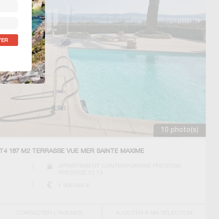
10 photo(s)
T4 187 M2 TERRASSE VUE MER SAINTE MAXIME
APPARTEMENT CONTEMPORAINE PRESTIGE
PRESTIGE T2 T4
1 990 000
€
CONTACTER L'AGENCE
AJOUTER A MA SÉLECTION