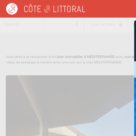
Côte & Littoral
>
immobilier vue mer
>
MEDITERRANEE
Type de
Type de bien
V
transaction
Vous êtes à la recherche d'un
bien immobilier à MEDITERRANEE
avec
vue su
villas de prestige) à vendre avec une vue sur la mer MEDITERRANEE.