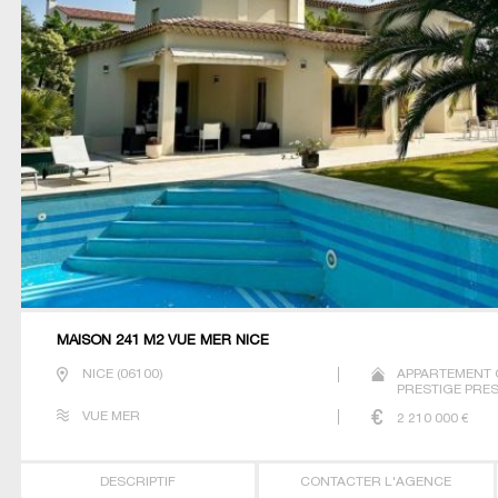
MAISON 241 M2 VUE MER NICE
NICE
(
06100
)
APPARTEMENT 
PRESTIGE PREST
VUE MER
2 210 000
€
DESCRIPTIF
CONTACTER L'AGENCE