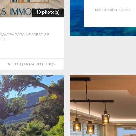
*
Mode de calcul des prix
10 photo(s)
CONTEMPORAINE PRESTIGE
 T4
AJOUTER A MA SÉLECTION