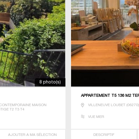
8 photo(s)
APPARTEMENT T5 136 M2 TE
CONTEMPORAINE MAISON
VILLENEUVE LOUBET
(
06270
TIGE T2 T3 T4
VUE MER
AJOUTER A MA SÉLECTION
DESCRIPTIF