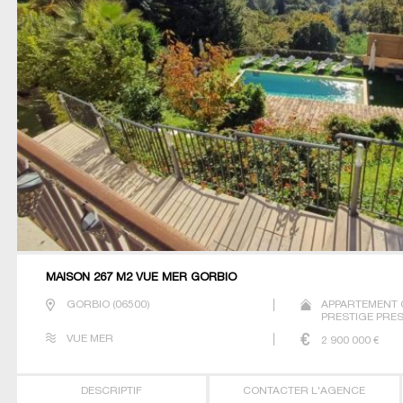
MAISON 267 M2 VUE MER GORBIO
GORBIO
(
06500
)
APPARTEMENT 
PRESTIGE PRES
VUE MER
2 900 000
€
DESCRIPTIF
CONTACTER L'AGENCE