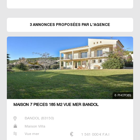
3 ANNONCES PROPOSÉES PAR L'AGENCE
6 PHOTO(S)
MAISON 7 PIECES 185 M2 VUE MER BANDOL
BANDOL
(
83150
)
Maison Villa
Vue mer
1 561 000
€ F.A.I