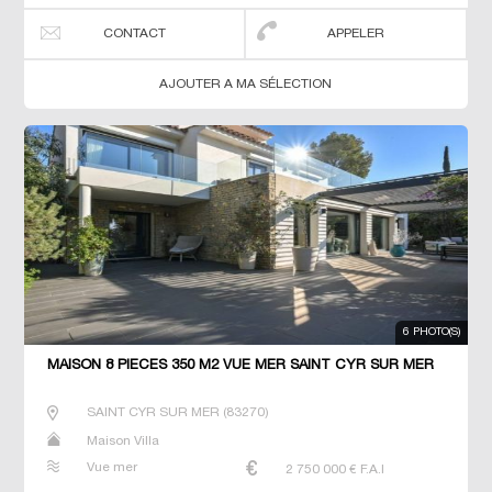
CONTACT
APPELER
AJOUTER A MA SÉLECTION
6 PHOTO(S)
MAISON 8 PIECES 350 M2 VUE MER SAINT CYR SUR MER
SAINT CYR SUR MER
(
83270
)
Maison Villa
Vue mer
2 750 000
€ F.A.I