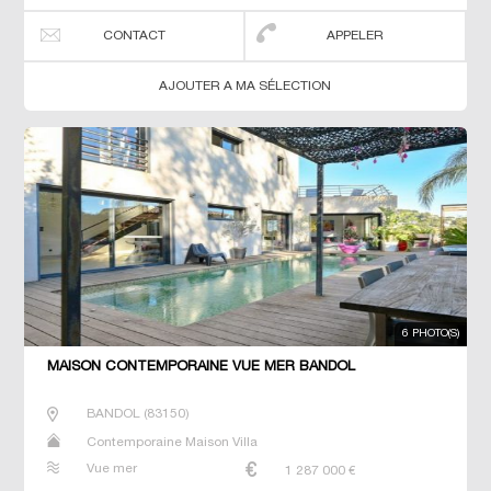
CONTACT
APPELER
AJOUTER A MA SÉLECTION
6 PHOTO(S)
MAISON CONTEMPORAINE VUE MER BANDOL
BANDOL
(
83150
)
Contemporaine Maison Villa
Vue mer
1 287 000
€