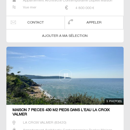
Appartement Architecte Contemporaine Duplex Maison
Maison de maitre Penthouse Prestige Prestige T3 T5 T6
Vue mer
4 800 000
€
Terrain Terrain constructible Villa
CONTACT
APPELER
AJOUTER A MA SÉLECTION
3 PHOTO(S)
MAISON 7 PIECES 430 M2 PIEDS DANS L'EAU LA CROIX
VALMER
LA CROIX VALMER
(
83420
)