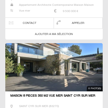
Appartement Architecte Contemporaine Maison Maison
de maitre Prestige Prestige T3 Villa
Vue mer
9 500 000
€
CONTACT
APPELER
AJOUTER A MA SÉLECTION
6 PHOTO(S)
MAISON 8 PIECES 350 M2 VUE MER SAINT CYR SUR MER
SAINT CYR SUR MER
(
83270
)