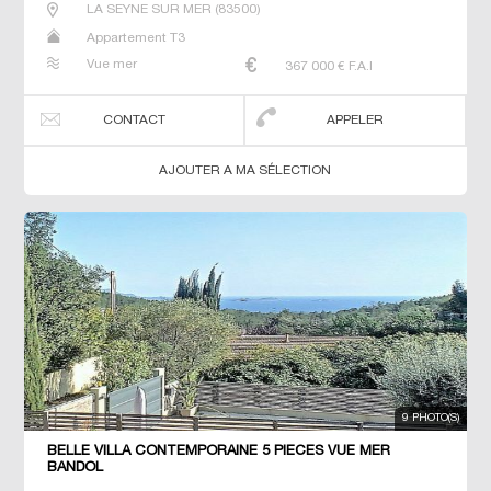
LA SEYNE SUR MER
(
83500
)
Appartement T3
Vue mer
367 000
€ F.A.I
CONTACT
APPELER
AJOUTER A MA SÉLECTION
9 PHOTO(S)
BELLE VILLA CONTEMPORAINE 5 PIECES VUE MER
BANDOL