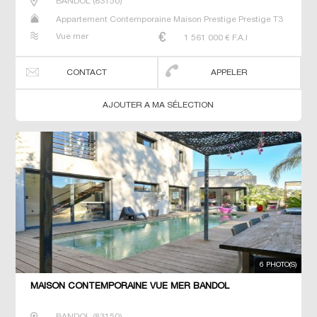
BANDOL
(
83150
)
Appartement Contemporaine Maison Prestige Prestige T3
Villa
Vue mer
1 561 000
€ F.A.I
CONTACT
APPELER
AJOUTER A MA SÉLECTION
6 PHOTO(S)
MAISON CONTEMPORAINE VUE MER BANDOL
BANDOL
(
83150
)