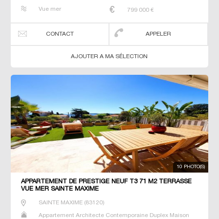
Maison de maitre Penthouse Prestige Prestige T3 T5 T6
Vue mer
799 000
€
Terrain Terrain constructible Villa
CONTACT
APPELER
AJOUTER A MA SÉLECTION
10 PHOTO(S)
APPARTEMENT DE PRESTIGE NEUF T3 71 M2 TERRASSE
VUE MER SAINTE MAXIME
SAINTE MAXIME
(
83120
)
Appartement Architecte Contemporaine Duplex Maison