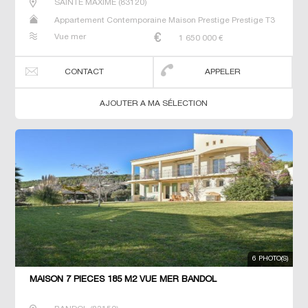
SAINTE MAXIME
(
83120
)
Appartement Contemporaine Maison Prestige Prestige T3
Villa
Vue mer
1 650 000
€
CONTACT
APPELER
AJOUTER A MA SÉLECTION
6 PHOTO(S)
MAISON 7 PIECES 185 M2 VUE MER BANDOL