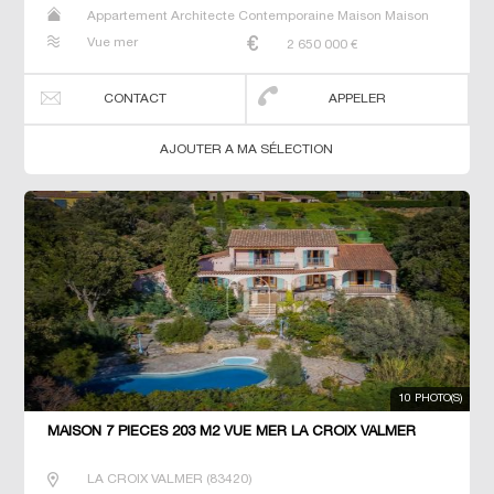
Appartement Architecte Contemporaine Maison Maison
de maitre Prestige Prestige T3 T5 Villa
Vue mer
2 650 000
€
CONTACT
APPELER
AJOUTER A MA SÉLECTION
10 PHOTO(S)
MAISON 7 PIECES 203 M2 VUE MER LA CROIX VALMER
LA CROIX VALMER
(
83420
)