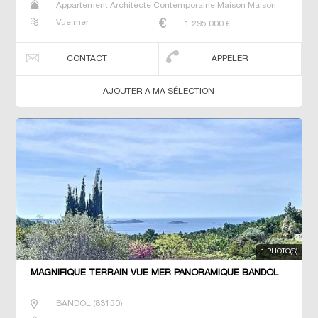
Appartement Architecte Contemporaine Maison Maison
de maitre Prestige Prestige T3 T5 Villa
Vue mer
1 295 000
€
CONTACT
APPELER
AJOUTER A MA SÉLECTION
1 PHOTO(S)
MAGNIFIQUE TERRAIN VUE MER PANORAMIQUE BANDOL
BANDOL
(
83150
)