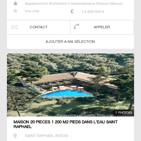
Appartement Architecte Contemporaine Maison Maison
de maitre Prestige Prestige T3 T5 Villa
Vue mer
12 600 000
€
CONTACT
APPELER
AJOUTER A MA SÉLECTION
7 PHOTO(S)
MAISON 20 PIECES 1 200 M2 PIEDS DANS L'EAU SAINT
RAPHAEL
SAINT RAPHAEL
(
83530
)