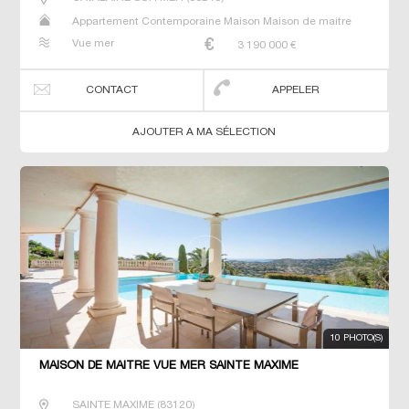
Appartement Contemporaine Maison Maison de maitre
Prestige Prestige T3 Villa
Vue mer
3 190 000
€
CONTACT
APPELER
AJOUTER A MA SÉLECTION
10 PHOTO(S)
MAISON DE MAÎTRE VUE MER SAINTE MAXIME
SAINTE MAXIME
(
83120
)