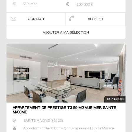
Maison de maitre Neuf Penthouse Prestige Prestige T2 T3
Vue mer
205 000
€
T5 T6 Terrain Terrain constructible Villa
CONTACT
APPELER
AJOUTER A MA SÉLECTION
10 PHOTO(S)
APPARTEMENT DE PRESTIGE T3 89 M2 VUE MER SAINTE
MAXIME
SAINTE MAXIME
(
83120
)
Appartement Architecte Contemporaine Duplex Maison