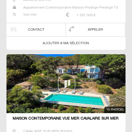
Appartement Contemporaine Maison Prestige Prestige T3
Villa
Vue mer
1 287 000
€
CONTACT
APPELER
AJOUTER A MA SÉLECTION
10 PHOTO(S)
MAISON CONTEMPORAINE VUE MER CAVALAIRE SUR MER
CAVALAIRE SUR MER
(
83240
)