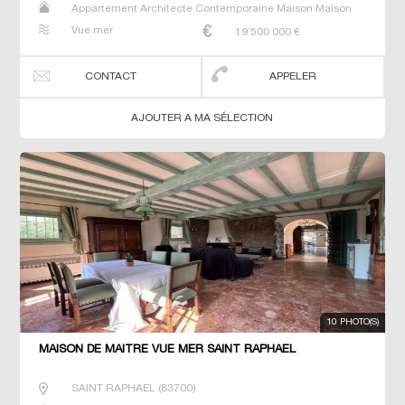
Appartement Architecte Contemporaine Maison Maison
de maitre Prestige Prestige T3 T5 Villa
Vue mer
19 500 000
€
CONTACT
APPELER
AJOUTER A MA SÉLECTION
10 PHOTO(S)
MAISON DE MAÎTRE VUE MER SAINT RAPHAEL
SAINT RAPHAEL
(
83700
)