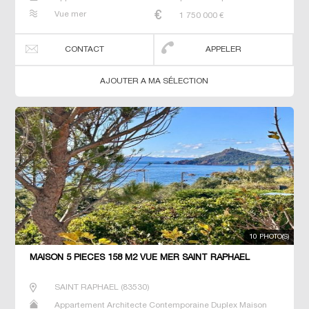
Maison de maitre Penthouse Prestige Prestige T3 T5 T6
Vue mer
1 750 000
€
Terrain Terrain constructible Villa
CONTACT
APPELER
AJOUTER A MA SÉLECTION
10 PHOTO(S)
MAISON 5 PIECES 158 M2 VUE MER SAINT RAPHAEL
SAINT RAPHAEL
(
83530
)
Appartement Architecte Contemporaine Duplex Maison