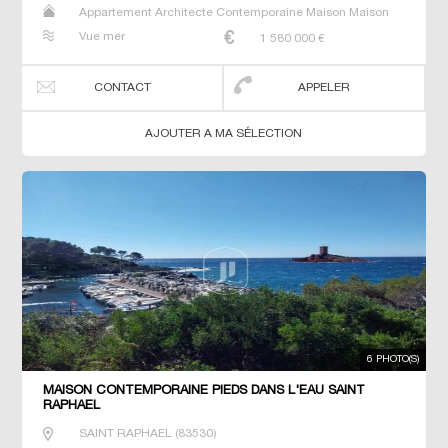
Appartement Architecte Contemporaine Maison Maison
de maitre Prestige Prestige T3 T5 Villa
Vue mer
1 580 000
€
CONTACT
APPELER
AJOUTER A MA SÉLECTION
6 PHOTO(S)
MAISON CONTEMPORAINE PIEDS DANS L'EAU SAINT
RAPHAEL
SAINT RAPHAEL
(
83530
)