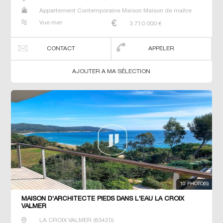
Appartement Contemporaine Maison Maison de maitre
Prestige Prestige T3 Villa
Vue mer
3 710 000
€
CONTACT
APPELER
AJOUTER A MA SÉLECTION
10 PHOTO(S)
MAISON D'ARCHITECTE PIEDS DANS L'EAU LA CROIX
VALMER
LA CROIX VALMER
(
83420
)