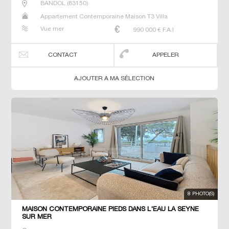
BANDOL
(
83150
)
Appartement Contemporaine Maison T3 Villa
Vue mer
990 000
€ F.A.I
CONTACT
APPELER
AJOUTER A MA SÉLECTION
8 PHOTO(S)
MAISON CONTEMPORAINE PIEDS DANS L'EAU LA SEYNE
SUR MER