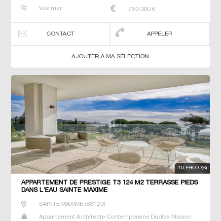
Maison de maitre Neuf Penthouse Prestige Prestige T3 T5
Vue mer
750 000
€
T6 Terrain Terrain constructible Villa
CONTACT
APPELER
AJOUTER A MA SÉLECTION
10 PHOTO(S)
APPARTEMENT DE PRESTIGE T3 124 M2 TERRASSE PIEDS
DANS L'EAU SAINTE MAXIME
SAINTE MAXIME
(
83120
)
Appartement Architecte Contemporaine Duplex Maison