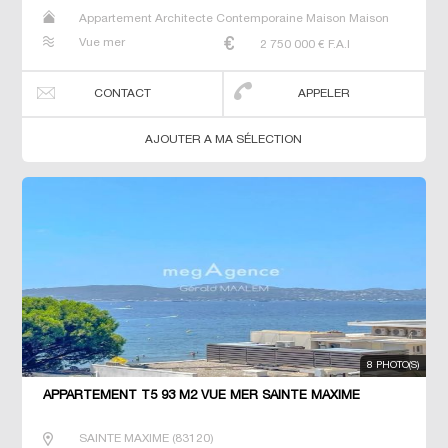
Appartement Architecte Contemporaine Maison Maison
de maitre Prestige Prestige T3 Villa
Vue mer
2 750 000
€ F.A.I
CONTACT
APPELER
AJOUTER A MA SÉLECTION
8 PHOTO(S)
APPARTEMENT T5 93 M2 VUE MER SAINTE MAXIME
SAINTE MAXIME
(
83120
)