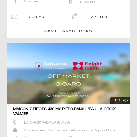
Vue mer
1 680 000
€
T5 T6 Terrain Terrain constructible Villa
CONTACT
APPELER
AJOUTER A MA SÉLECTION
1 PHOTO(S)
MAISON 7 PIECES 430 M2 PIEDS DANS L'EAU LA CROIX
VALMER
LA CROIX VALMER
(
83420
)
Appartement Architecte Contemporaine Duplex Maison
Maison de maitre Neuf Penthouse Prestige Prestige T2 T3