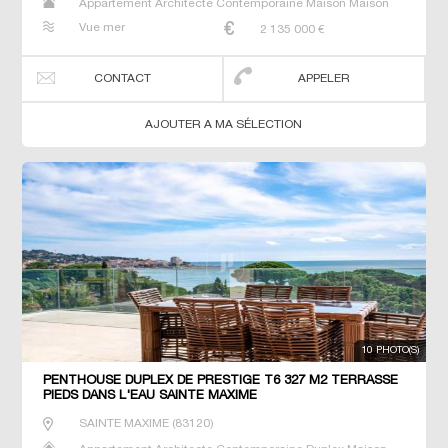
Appartement Architecte Contemporaine Maison Maison
de maitre Prestige Prestige T3 T5 Terrain Terrain
Vue mer
2 135 000
€
constructible Villa
CONTACT
APPELER
AJOUTER A MA SÉLECTION
10 PHOTO(S)
PENTHOUSE DUPLEX DE PRESTIGE T6 327 M2 TERRASSE
PIEDS DANS L'EAU SAINTE MAXIME
SAINTE MAXIME
(
83120
)