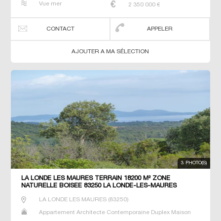
Vue mer
2 350 000
€
T5 T6 Terrain Terrain constructible Villa
CONTACT
APPELER
AJOUTER A MA SÉLECTION
3 PHOTO(S)
LA LONDE LES MAURES TERRAIN 18200 M² ZONE
NATURELLE BOISEE 83250 LA LONDE-LES-MAURES
LA LONDE LES MAURES
(
83250
)
Appartement Architecte Contemporaine Duplex Maison
Maison de maitre Neuf Penthouse Prestige Prestige T2 T3