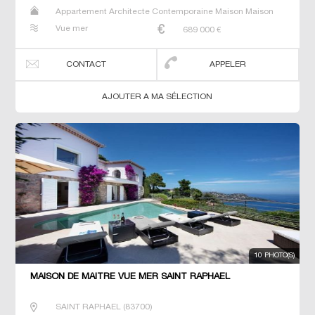
Appartement Architecte Contemporaine Maison Maison
de maitre Prestige Prestige T3 T5 Villa
Vue mer
689 000
€
CONTACT
APPELER
AJOUTER A MA SÉLECTION
10 PHOTO(S)
MAISON DE MAÎTRE VUE MER SAINT RAPHAEL
SAINT RAPHAEL
(
83700
)