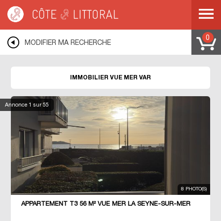
Côte & Littoral
>
immobilier vue mer
>
MEDITERRANEE
>
COTE D AZUR
>
VAR
0
MODIFIER MA RECHERCHE
IMMOBILIER VUE MER VAR
Annonce
1
sur 55
8 PHOTO(S)
APPARTEMENT T3 56 M² VUE MER LA SEYNE-SUR-MER