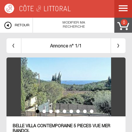
Côte & Littoral
>
immobilier vue mer
>
MEDITERRANEE
>
COTE D AZUR
>
VAR
>
BANDOL
>
BELLE VILLA CONTEMPORAINE 5 PIECES VUE MER Bandol
MODIFIER MA
0
RETOUR
RECHERCHE
Annonce n° 1/1
BELLE VILLA CONTEMPORAINE 5 PIECES VUE MER
BANDOL