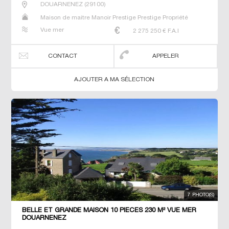
DOUARNENEZ
(
29100
)
Maison de maitre Manoir Prestige Prestige Propriété
Vue mer
2 275 250
€ F.A.I
CONTACT
APPELER
AJOUTER A MA SÉLECTION
7 PHOTO(S)
BELLE ET GRANDE MAISON 10 PIECES 230 M² VUE MER
DOUARNENEZ