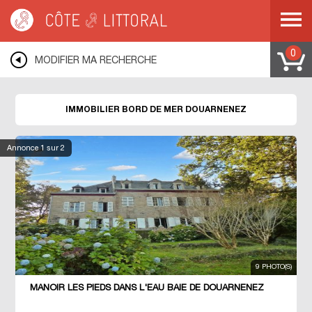
Côte & Littoral
>
Immobilier bord de mer
>
BRETAGNE
>
FINISTERE
>
DOUARNENEZ
0
MODIFIER MA RECHERCHE
IMMOBILIER BORD DE MER DOUARNENEZ
Annonce
1
sur 2
9 PHOTO(S)
MANOIR LES PIEDS DANS L'EAU BAIE DE DOUARNENEZ