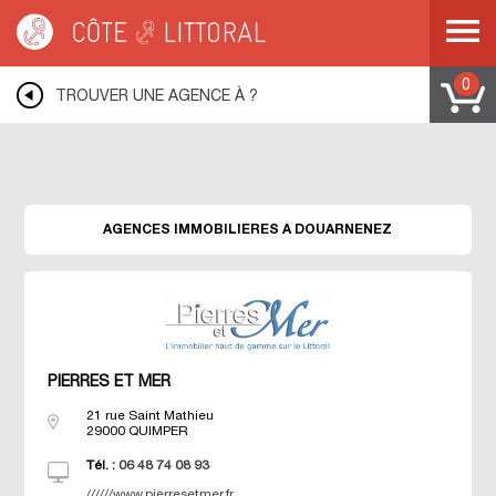
Warning
: Undefined variable $idUser in
/var/www/mobile.cotelittoral.fr/annuaire.php
on line
69
Côte & Littoral
>
Les agences du littoral
>
Agences immobili&eagrave;res
BRETAGNE
>
Agences immobili&eagrave;res FINISTERE
>
Agences
0
TROUVER UNE AGENCE À ?
immobili&eagrave;res DOUARNENEZ
AGENCES IMMOBILIÈRES À DOUARNENEZ
PIERRES ET MER
21 rue Saint Mathieu
29000
QUIMPER
Tél. :
06 48 74 08 93
//////www.pierresetmer.fr