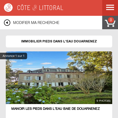
Côte & Littoral
>
Immobilier pieds dans l'eau
>
BRETAGNE
>
FINISTERE
>
DOUARNENEZ
0
MODIFIER MA RECHERCHE
IMMOBILIER PIEDS DANS L'EAU DOUARNENEZ
Annonce
1
sur 1
9 PHOTO(S)
MANOIR LES PIEDS DANS L'EAU BAIE DE DOUARNENEZ