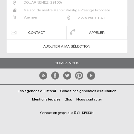
DOUARNENEZ
(
29100
)
Maison de maitre Manoir Prestige Prestige Propriété
Vue mer
2 275 250
€ F.A.I
CONTACT
APPELER
AJOUTER A MA SÉLECTION
SUIVEZ-NOUS
Les agences du littoral
Conditions générales d'utilisation
Mentions légales
Blog
Nous contacter
Conception graphique © CL DESIGN