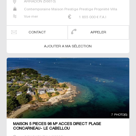
ARRADON
(
56610
)
Contemporaine Maison Prestige Prestige Propriété Villa
Vue mer
1 855 000
€ F.A.I
CONTACT
APPELER
AJOUTER A MA SÉLECTION
7 PHOTO(S)
MAISON 5 PIECES 96 M² ACCES DIRECT PLAGE
CONCARNEAU- LE CABELLOU