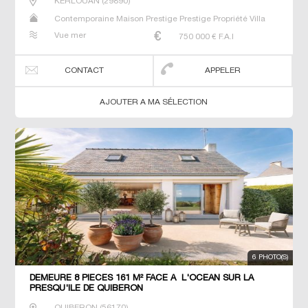
KERLOUAN
(
29890
)
Contemporaine Maison Prestige Prestige Propriété Villa
Vue mer
750 000
€ F.A.I
CONTACT
APPELER
AJOUTER A MA SÉLECTION
6 PHOTO(S)
DEMEURE 8 PIECES 161 M² FACE A L'OCEAN SUR LA
PRESQU'ILE DE QUIBERON
QUIBERON
(
56170
)