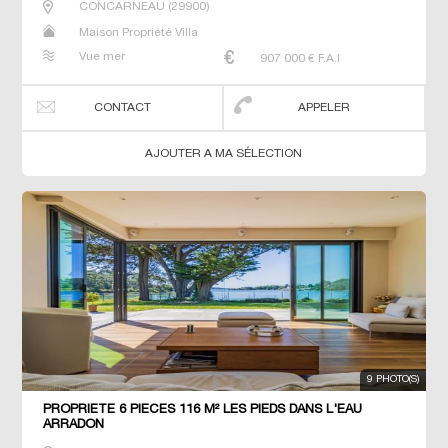
CONCARNEAU
(
29900
)
Maison Propriété Villa
Vue mer
907 000
€ F.A.I
CONTACT
APPELER
AJOUTER A MA SÉLECTION
9 PHOTO(S)
PROPRIETE 6 PIECES 116 M² LES PIEDS DANS L'EAU
ARRADON