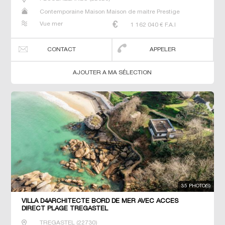
Contemporaine Maison Maison de maitre Prestige
Prestige Propriété Villa
Vue mer
1 162 040
€ F.A.I
CONTACT
APPELER
AJOUTER A MA SÉLECTION
35 PHOTO(S)
VILLA D4ARCHITECTE BORD DE MER AVEC ACCES
DIRECT PLAGE TREGASTEL
TREGASTEL
(
22730
)