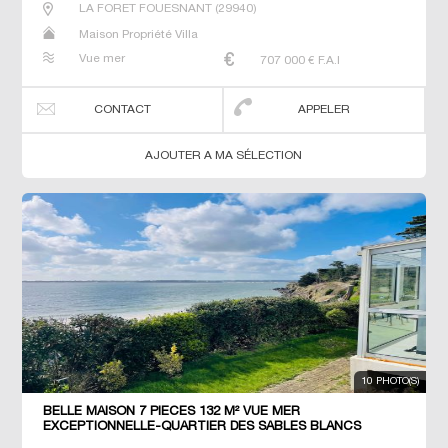
LA FORET FOUESNANT
(
29940
)
Maison Propriété Villa
Vue mer
707 000
€ F.A.I
CONTACT
APPELER
AJOUTER A MA SÉLECTION
10 PHOTO(S)
BELLE MAISON 7 PIECES 132 M² VUE MER
EXCEPTIONNELLE-QUARTIER DES SABLES BLANCS
CONCARNEAU