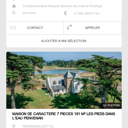
Contemporaine Maison Maison de maitre Prestige
Prestige Propriété Villa
Vue mer
2 288 000
€ F.A.I
CONTACT
APPELER
AJOUTER A MA SÉLECTION
30 PHOTO(S)
MAISON DE CARACTERE 7 PIECES 191 M² LES PIEDS DANS
L'EAU PENVENAN
PENVENAN
(
22710
)