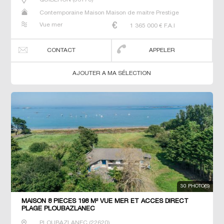
Contemporaine Maison Maison de maitre Prestige
Prestige Propriété Villa
Vue mer
1 365 000
€ F.A.I
CONTACT
APPELER
AJOUTER A MA SÉLECTION
30 PHOTO(S)
MAISON 8 PIECES 198 M² VUE MER ET ACCES DIRECT
PLAGE PLOUBAZLANEC
PLOUBAZLANEC
(
22620
)