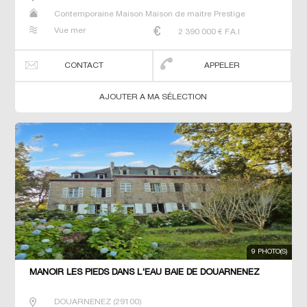
Contemporaine Maison Maison de maitre Prestige
Prestige Propriété Villa
Vue mer
2 390 000
€ F.A.I
CONTACT
APPELER
AJOUTER A MA SÉLECTION
9 PHOTO(S)
MANOIR LES PIEDS DANS L'EAU BAIE DE DOUARNENEZ
DOUARNENEZ
(
29100
)