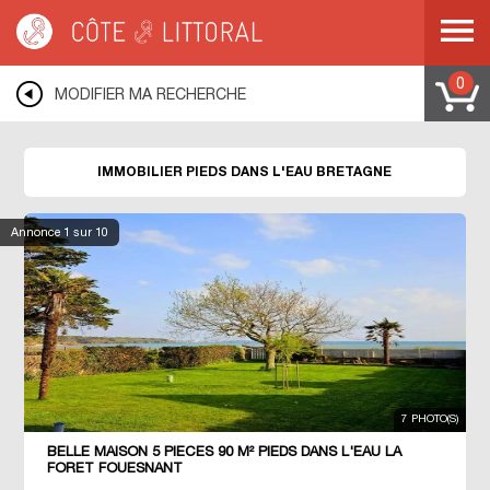
Côte & Littoral
>
Immobilier pieds dans l'eau
>
BRETAGNE
0
MODIFIER MA RECHERCHE
IMMOBILIER PIEDS DANS L'EAU BRETAGNE
Annonce
1
sur 10
7 PHOTO(S)
BELLE MAISON 5 PIECES 90 M² PIEDS DANS L'EAU LA
FORET FOUESNANT