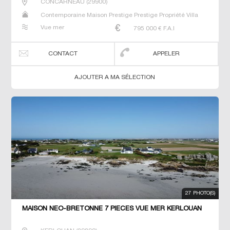
CONCARNEAU
(
29900
)
Contemporaine Maison Prestige Prestige Propriété Villa
Vue mer
795 000
€ F.A.I
CONTACT
APPELER
AJOUTER A MA SÉLECTION
27 PHOTO(S)
MAISON NEO-BRETONNE 7 PIECES VUE MER KERLOUAN