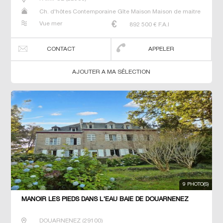
Ch. d'hôtes Contemporaine Gîte Maison Maison de maitre
Prestige Prestige Propriété Villa
Vue mer
892 500
€ F.A.I
CONTACT
APPELER
AJOUTER A MA SÉLECTION
9 PHOTO(S)
MANOIR LES PIEDS DANS L'EAU BAIE DE DOUARNENEZ
DOUARNENEZ
(
29100
)