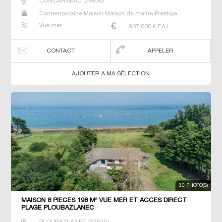
CONCARNEAU
(
29900
)
Contemporaine Maison Maison de maitre Prestige
Prestige Propriété Villa
Vue mer
907 000
€ F.A.I
CONTACT
APPELER
AJOUTER A MA SÉLECTION
30 PHOTO(S)
MAISON 8 PIECES 198 M² VUE MER ET ACCES DIRECT
PLAGE PLOUBAZLANEC
PLOUBAZLANEC
(
22620
)