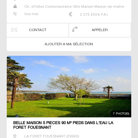
Ch. d'hôtes Contemporaine Gîte Maison Maison de maitre
Manoir Prestige Prestige Propriété Villa
Vue mer
2 275 250
€ F.A.I
CONTACT
APPELER
AJOUTER A MA SÉLECTION
7 PHOTO(S)
BELLE MAISON 5 PIECES 90 M² PIEDS DANS L'EAU LA
FORET FOUESNANT
LA FORET FOUESNANT
(
29940
)