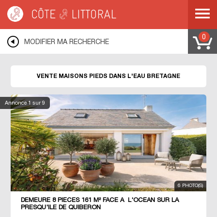
Côte & Littoral
>
Immobilier pieds dans l'eau
>
Maisons pieds dans l'eau
>
BRETAGNE
0
MODIFIER MA RECHERCHE
VENTE MAISONS PIEDS DANS L'EAU BRETAGNE
Annonce
1
sur 9
6 PHOTO(S)
DEMEURE 8 PIECES 161 M² FACE A L'OCEAN SUR LA
PRESQU'ILE DE QUIBERON