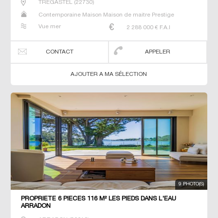
TREGASTEL
(
22730
)
Contemporaine Maison Maison de maitre Prestige
Prestige Propriété Villa
Vue mer
2 288 000
€ F.A.I
CONTACT
APPELER
AJOUTER A MA SÉLECTION
9 PHOTO(S)
PROPRIETE 6 PIECES 116 M² LES PIEDS DANS L'EAU
ARRADON