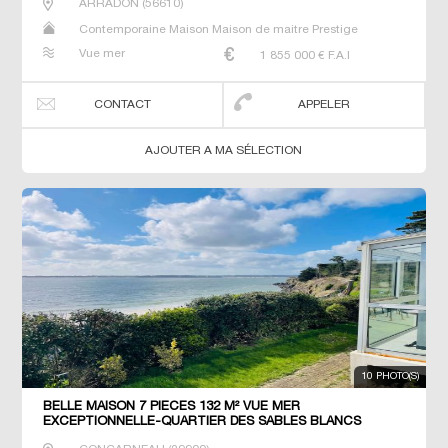
ARRADON
(
56610
)
Contemporaine Maison Maison de maitre Prestige
Prestige Propriété Villa
Vue mer
1 855 000
€ F.A.I
CONTACT
APPELER
AJOUTER A MA SÉLECTION
10 PHOTO(S)
BELLE MAISON 7 PIECES 132 M² VUE MER
EXCEPTIONNELLE-QUARTIER DES SABLES BLANCS
CONCARNEAU