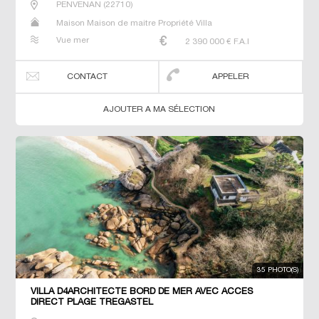
PENVENAN
(
22710
)
Maison Maison de maitre Propriété Villa
Vue mer
2 390 000
€ F.A.I
CONTACT
APPELER
AJOUTER A MA SÉLECTION
35 PHOTO(S)
VILLA D4ARCHITECTE BORD DE MER AVEC ACCES
DIRECT PLAGE TREGASTEL