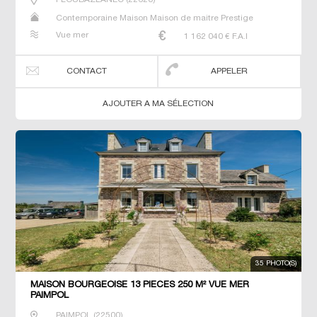
Contemporaine Maison Maison de maitre Prestige
Prestige Propriété Villa
Vue mer
1 162 040
€ F.A.I
CONTACT
APPELER
AJOUTER A MA SÉLECTION
35 PHOTO(S)
MAISON BOURGEOISE 13 PIECES 250 M² VUE MER
PAIMPOL
PAIMPOL
(
22500
)