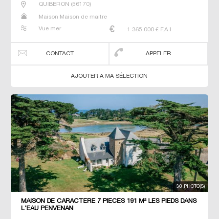
QUIBERON
(
56170
)
Maison Maison de maitre
Vue mer
1 365 000
€ F.A.I
CONTACT
APPELER
AJOUTER A MA SÉLECTION
30 PHOTO(S)
MAISON DE CARACTERE 7 PIECES 191 M² LES PIEDS DANS
L'EAU PENVENAN