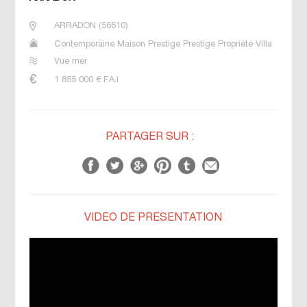
ARRADON
(
56610
)
Contemporaine Maison Prestige Prestige Propriété Villa
Vue mer
1 855 000
€ F.A.I
PARTAGER SUR :
VIDÉO DE PRÉSENTATION