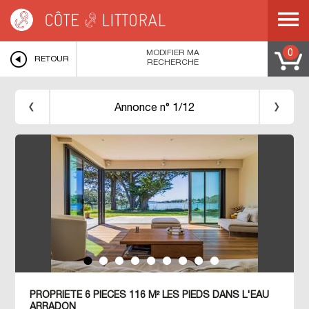
Côte & Littoral
>
Immobilier pieds dans l'eau
>
BRETAGNE
>
MORBIHAN
>
GOLFE DU MORBIHAN
>
ARRADON
>
Propriété les pieds dans l'eau à Arradon
MODIFIER MA
0
RETOUR
RECHERCHE
Annonce n° 1/12
PROPRIETE 6 PIECES 116 M² LES PIEDS DANS L'EAU
ARRADON