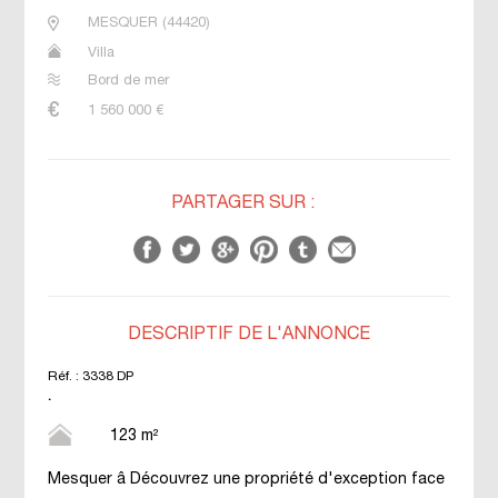
MESQUER
(
44420
)
Villa
Bord de mer
1 560 000
€
PARTAGER SUR :
DESCRIPTIF DE L'ANNONCE
Réf. :
3338 DP
.
123 m²
Mesquer â Découvrez une propriété d'exception face