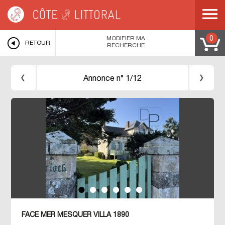
Côte & Littoral
>
Immobilier bord de mer
>
PAYS DE LA LOIRE
>
LOIRE
ATLANTIQUE
>
MESQUER
>
MODIFIER MA
0
RETOUR
RECHERCHE
Annonce n° 1/12
FACE MER MESQUER VILLA 1890