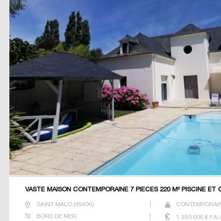
VASTE MAISON CONTEMPORAINE 7 PIECES 220 M² PISCINE ET 
SAINT MALO
(
35400
)
CONTEMPORAIN
BORD DE MER
1 250 000
€ F.A.I