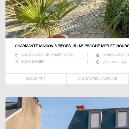
CHARMANTE MAISON 6 PIECES 151 M² PROCHE MER ET BOURG
SAINT JACUT DE LA MER
(
22750
)
MAISON PROPRI
BORD DE MER
754 560
€ F.A.I
DESCRIPTIF
CONTACTER L'AGENCE