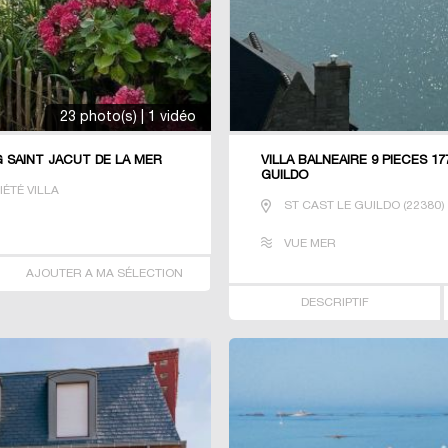
23 photo(s) | 1 vidéo
 SAINT JACUT DE LA MER
VILLA BALNEAIRE 9 PIECES 1
GUILDO
ÉTÉ VILLA
ST CAST LE GUILDO
(
22380
)
VUE MER
AJOUTER A MA SÉLECTION
DESCRIPTIF