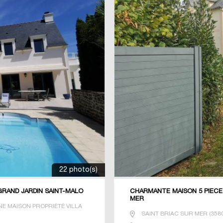
22 photo(s)
GRAND JARDIN SAINT-MALO
CHARMANTE MAISON 5 PIECES
MER
E MAISON PROPRIÉTÉ VILLA
SAINT BRIAC SUR MER
(
358