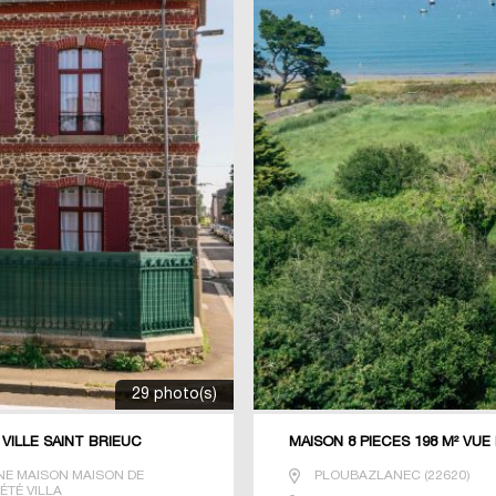
29 photo(s)
VILLE SAINT BRIEUC
MAISON 8 PIECES 198 M² VU
E MAISON MAISON DE
PLOUBAZLANEC
(
22620
)
ÉTÉ VILLA