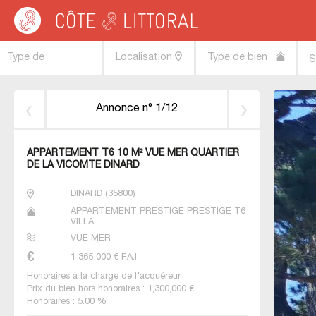
Côte & Littoral
>
immobilier vue mer
>
BRETAGNE
>
ILLE ET VILAINE
>
DINARD
Type de
Localisation
Type de bien
S
transaction
Annonce n° 1/12
APPARTEMENT T6 10 M² VUE MER QUARTIER
DE LA VICOMTE DINARD
DINARD
(
35800
)
APPARTEMENT PRESTIGE PRESTIGE T6
VILLA
VUE MER
1 365 000
€ F.A.I
Honoraires à la charge de l'acquéreur
Prix du bien hors honoraires : 1,300,000 €
Honoraires : 5.00 %