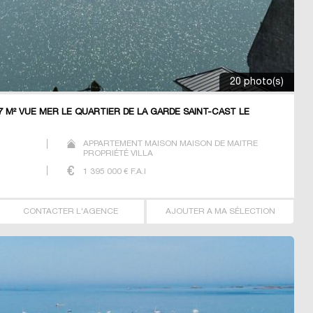
20 photo(s)
77 M² VUE MER LE QUARTIER DE LA GARDE SAINT-CAST LE
APPARTEMENT MAISON MAISON DE MAITRE
PROPRIÉTÉ VILLA
1 395 000
€ F.A.I
CONTACTER L'AGENCE
AJOUTER A MA SÉLECTION