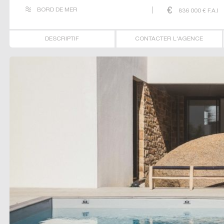
BORD DE MER
836 000
€ F.A.I
DESCRIPTIF
CONTACTER L'AGENCE