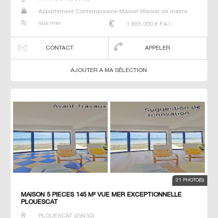
Appartement Contemporaine Maison Maison de maitre
Prestige Prestige Propriété Villa
Vue mer
1 855 000
€ F.A.I
CONTACT
APPELER
AJOUTER A MA SÉLECTION
21 PHOTO(S)
MAISON 5 PIECES 145 M² VUE MER EXCEPTIONNELLE
PLOUESCAT
PLOUESCAT
(
29430
)