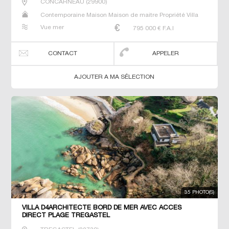
CONCARNEAU
(
29900
)
Contemporaine Maison Maison de maitre Propriété Villa
Vue mer
795 000
€ F.A.I
CONTACT
APPELER
AJOUTER A MA SÉLECTION
35 PHOTO(S)
VILLA D4ARCHITECTE BORD DE MER AVEC ACCES
DIRECT PLAGE TREGASTEL