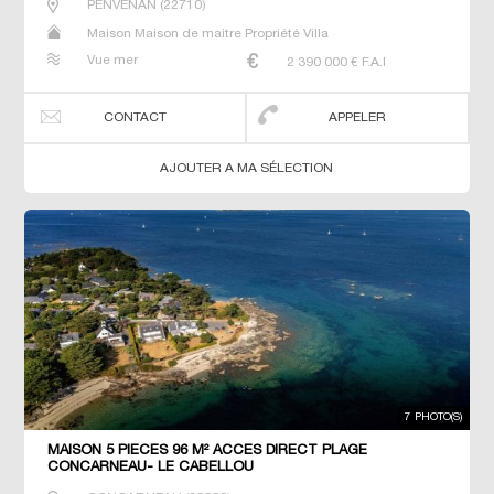
PENVENAN
(
22710
)
Maison Maison de maitre Propriété Villa
Vue mer
2 390 000
€ F.A.I
CONTACT
APPELER
AJOUTER A MA SÉLECTION
7 PHOTO(S)
MAISON 5 PIECES 96 M² ACCES DIRECT PLAGE
CONCARNEAU- LE CABELLOU