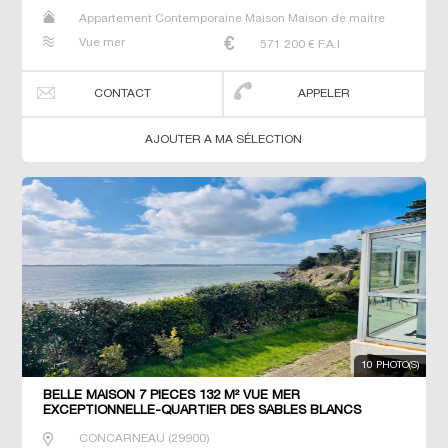
Appartement Contemporaine Maison Maison de maitre
Prestige Prestige Propriété Villa
Vue mer
571 200
€ F.A.I
CONTACT
APPELER
AJOUTER A MA SÉLECTION
10 PHOTO(S)
BELLE MAISON 7 PIECES 132 M² VUE MER
EXCEPTIONNELLE-QUARTIER DES SABLES BLANCS
CONCARNEAU
CONCARNEAU
(
29900
)