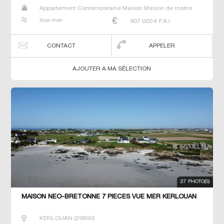
Appartement Contemporaine Maison Maison de maitre
Prestige Prestige Propriété Villa
Vue mer
907 000
€ F.A.I
CONTACT
APPELER
AJOUTER A MA SÉLECTION
27 PHOTO(S)
MAISON NEO-BRETONNE 7 PIECES VUE MER KERLOUAN
KERLOUAN
(
29890
)