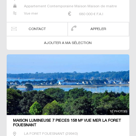
Appartement Contemporaine Maison Maison de maitre
Prestige Prestige Propriété Villa
Vue mer
680 000
€ F.A.I
CONTACT
APPELER
AJOUTER A MA SÉLECTION
10 PHOTO(S)
MAISON LUMINEUSE 7 PIECES 158 M² VUE MER LA FORET
FOUESNANT
LA FORET FOUESNANT
(
29940
)