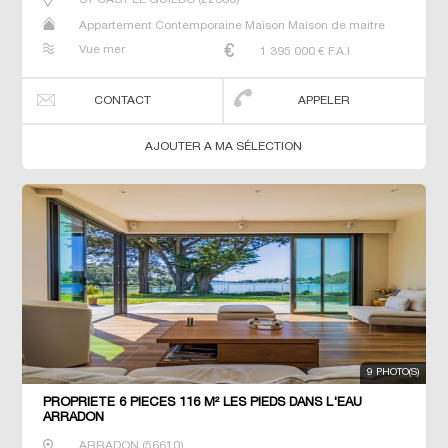
Appartement Contemporaine Maison Maison de maitre
Prestige Prestige Propriété Villa
Vue mer
1 395 000
€ F.A.I
CONTACT
APPELER
AJOUTER A MA SÉLECTION
9 PHOTO(S)
PROPRIETE 6 PIECES 116 M² LES PIEDS DANS L'EAU
ARRADON
ARRADON
(
56610
)