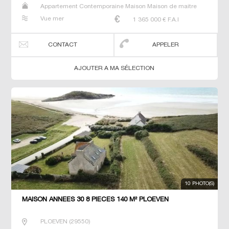
Appartement Contemporaine Maison Maison de maitre
Prestige Prestige Propriété T6 Villa
Vue mer
1 365 000
€ F.A.I
CONTACT
APPELER
AJOUTER A MA SÉLECTION
10 PHOTO(S)
MAISON ANNEES 30 8 PIECES 140 M² PLOEVEN
PLOEVEN
(
29550
)