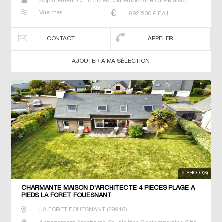
Appartement Ch. d'hôtes Contemporaine Gîte Maison
Maison de maitre Prestige Prestige Propriété T6 Villa
Vue mer
892 500
€ F.A.I
CONTACT
APPELER
AJOUTER A MA SÉLECTION
6 PHOTO(S)
CHARMANTE MAISON D'ARCHITECTE 4 PIECES PLAGE A
PIEDS LA FORET FOUESNANT
LA FORET FOUESNANT
(
29940
)