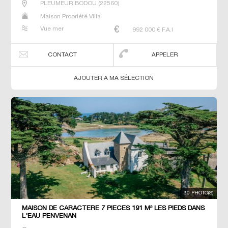
PLEUMEUR BODOU
(
22560
)
Maison Propriété Villa
Vue mer
992 000
€ F.A.I
CONTACT
APPELER
AJOUTER A MA SÉLECTION
30 PHOTO(S)
MAISON DE CARACTERE 7 PIECES 191 M² LES PIEDS DANS
L'EAU PENVENAN