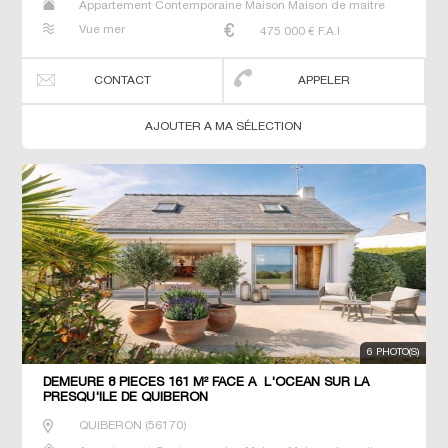
Appartement Contemporaine Maison Maison de maitre
Prestige Prestige Propriété T6 Villa
Vue mer
475 000
€ F.A.I
CONTACT
APPELER
AJOUTER A MA SÉLECTION
6 PHOTO(S)
DEMEURE 8 PIECES 161 M² FACE A L'OCEAN SUR LA
PRESQU'ILE DE QUIBERON
QUIBERON
(
56170
)