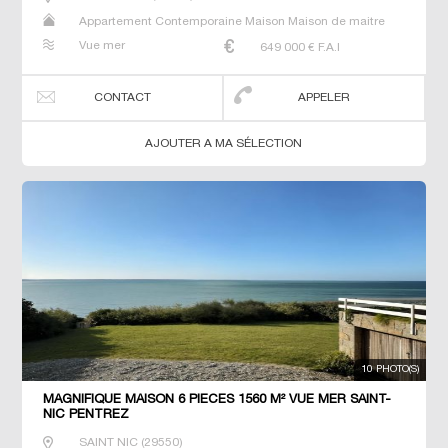
Appartement Contemporaine Maison Maison de maitre
Prestige Prestige Propriété Villa
Vue mer
649 000
€ F.A.I
CONTACT
APPELER
AJOUTER A MA SÉLECTION
10 PHOTO(S)
MAGNIFIQUE MAISON 6 PIECES 1560 M² VUE MER SAINT-
NIC PENTREZ
SAINT NIC
(
29550
)