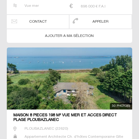
Maison Maison de maitre Prestige Prestige Propriété T6
Vue mer
898 000
€ F.A.I
Villa
CONTACT
APPELER
AJOUTER A MA SÉLECTION
30 PHOTO(S)
MAISON 8 PIECES 198 M² VUE MER ET ACCES DIRECT
PLAGE PLOUBAZLANEC
PLOUBAZLANEC
(
22620
)
Appartement Architecte Ch. d'hôtes Contemporaine Gîte