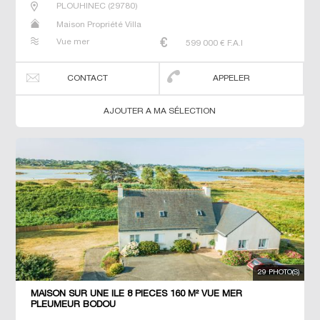
PLOUHINEC
(
29780
)
Maison Propriété Villa
Vue mer
599 000
€ F.A.I
CONTACT
APPELER
AJOUTER A MA SÉLECTION
29 PHOTO(S)
MAISON SUR UNE ILE 8 PIECES 160 M² VUE MER
PLEUMEUR BODOU