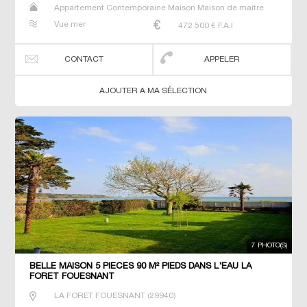
Appartement Contemporaine Maison Maison de maitre
Prestige Prestige Propriété T6 Villa
Vue mer
472 500
€ F.A.I
CONTACT
APPELER
AJOUTER A MA SÉLECTION
7 PHOTO(S)
BELLE MAISON 5 PIECES 90 M² PIEDS DANS L'EAU LA
FORET FOUESNANT
LA FORET FOUESNANT
(
29940
)