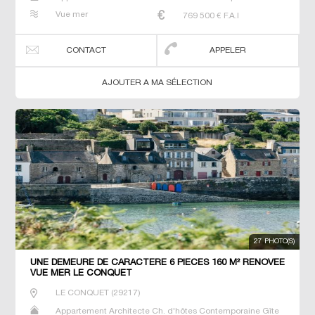
Maison Maison de maitre Prestige Prestige Propriété T6
Vue mer
769 500
€ F.A.I
Villa
CONTACT
APPELER
AJOUTER A MA SÉLECTION
27 PHOTO(S)
UNE DEMEURE DE CARACTERE 6 PIECES 160 M² RENOVEE
VUE MER LE CONQUET
LE CONQUET
(
29217
)
Appartement Architecte Ch. d'hôtes Contemporaine Gîte