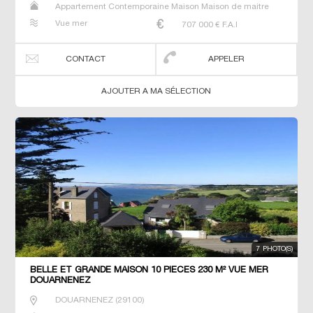
Appartement Contemporaine Maison Maison de maitre
Prestige Prestige Propriété T6 Villa
Vue mer
707 000
€ F.A.I
CONTACT
APPELER
AJOUTER A MA SÉLECTION
7 PHOTO(S)
BELLE ET GRANDE MAISON 10 PIECES 230 M² VUE MER
DOUARNENEZ
DOUARNENEZ
(
29100
)