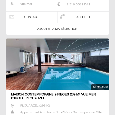
Maison Maison de maitre Prestige Prestige Propriété T6
Vue mer
1 316 000
€ F.A.I
Villa
CONTACT
APPELER
AJOUTER A MA SÉLECTION
12 PHOTO(S)
MAISON CONTEMPORAINE 9 PIECES 289 M² VUE MER
D'IROISE PLOUARZEL
PLOUARZEL
(
29810
)
Appartement Architecte Ch. d'hôtes Contemporaine Gîte