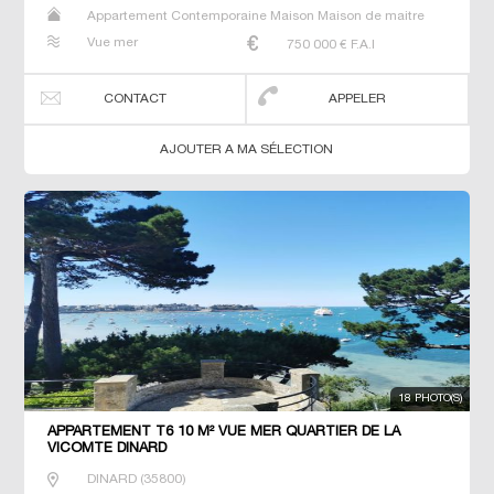
Appartement Contemporaine Maison Maison de maitre
Prestige Prestige Propriété Villa
Vue mer
750 000
€ F.A.I
CONTACT
APPELER
AJOUTER A MA SÉLECTION
18 PHOTO(S)
APPARTEMENT T6 10 M² VUE MER QUARTIER DE LA
VICOMTE DINARD
DINARD
(
35800
)