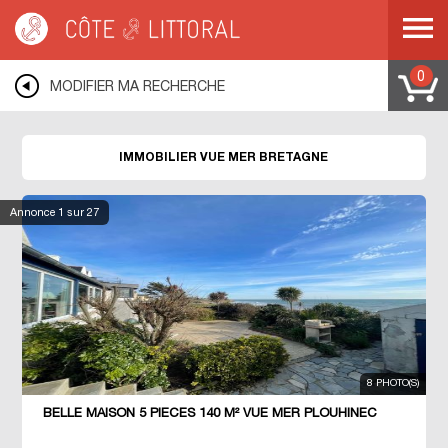
Côte & Littoral
>
immobilier vue mer
>
BRETAGNE
0
MODIFIER MA RECHERCHE
IMMOBILIER VUE MER BRETAGNE
Annonce
1
sur 27
8 PHOTO(S)
BELLE MAISON 5 PIECES 140 M² VUE MER PLOUHINEC