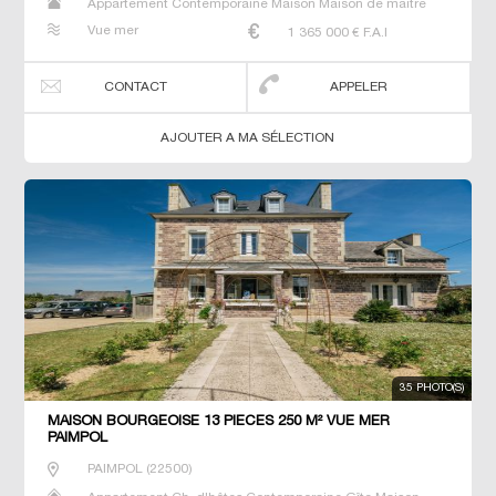
Appartement Contemporaine Maison Maison de maitre
Prestige Prestige Propriété T6 Villa
Vue mer
1 365 000
€ F.A.I
CONTACT
APPELER
AJOUTER A MA SÉLECTION
35 PHOTO(S)
MAISON BOURGEOISE 13 PIECES 250 M² VUE MER
PAIMPOL
PAIMPOL
(
22500
)