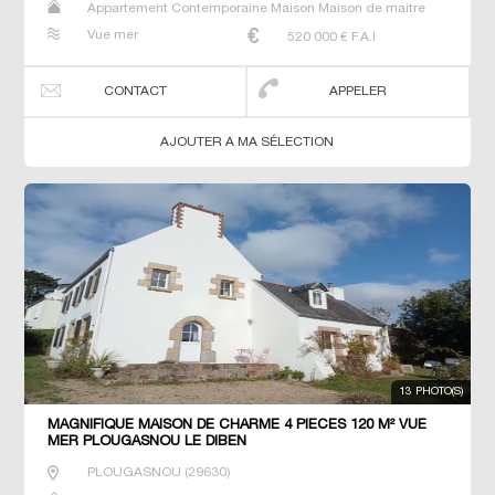
Appartement Contemporaine Maison Maison de maitre
Prestige Prestige Propriété T6 Villa
Vue mer
520 000
€ F.A.I
CONTACT
APPELER
AJOUTER A MA SÉLECTION
13 PHOTO(S)
MAGNIFIQUE MAISON DE CHARME 4 PIECES 120 M² VUE
MER PLOUGASNOU LE DIBEN
PLOUGASNOU
(
29630
)