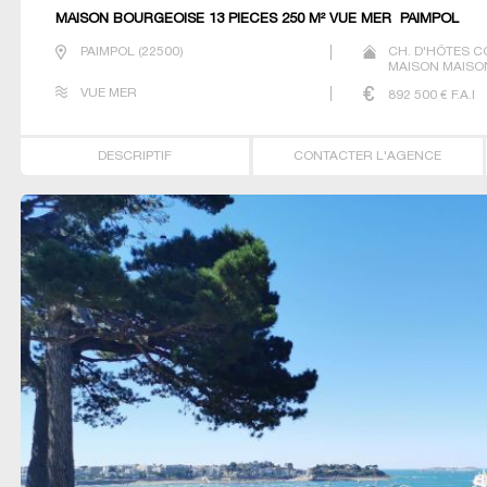
MAISON BOURGEOISE 13 PIECES 250 M² VUE MER PAIMPOL
PAIMPOL
(
22500
)
CH. D'HÔTES 
MAISON MAISON
PRESTIGE PROP
VUE MER
892 500
€ F.A.I
DESCRIPTIF
CONTACTER L'AGENCE