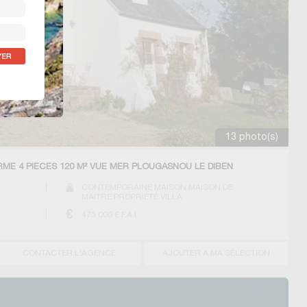
13 photo(s)
ME 4 PIECES 120 M² VUE MER PLOUGASNOU LE DIBEN
CONTEMPORAINE MAISON MAISON DE
MAITRE PROPRIÉTÉ VILLA
475 000
€ F.A.I
CONTACTER L'AGENCE
AJOUTER A MA SÉLECTION