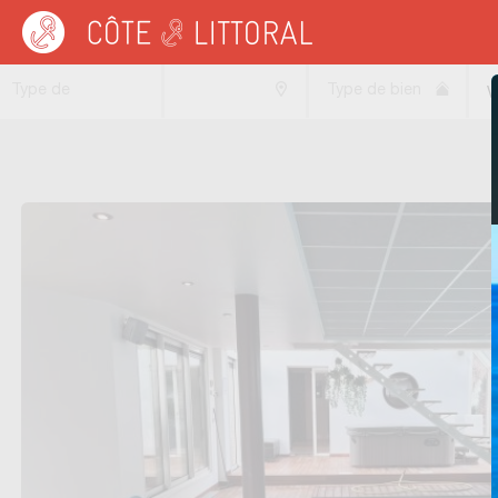
Côte & Littoral
>
immobilier vue mer
>
Villas vue mer
>
BRETAGNE
Type de
Type de bien
V
transaction