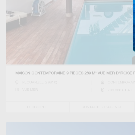
MAISON CONTEMPORAINE 9 PIECES 289 M² VUE MER D'IROISE
PLOUARZEL
(
29810
)
CONTEMPORAIN
VUE MER
799 000
€ F.A.I
DESCRIPTIF
CONTACTER L'AGENCE