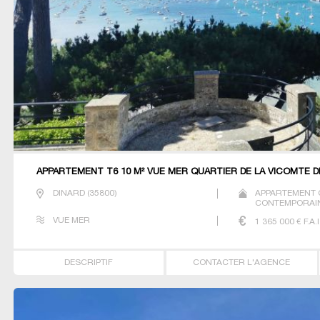
APPARTEMENT T6 10 M² VUE MER QUARTIER DE LA VICOMTE D
DINARD
(
35800
)
APPARTEMENT 
CONTEMPORAIN
MAITRE PRESTI
VUE MER
1 365 000
€ F.A.I
VILLA
DESCRIPTIF
CONTACTER L'AGENCE