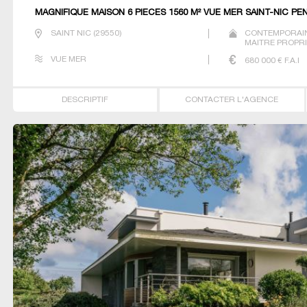
MAGNIFIQUE MAISON 6 PIECES 1560 M² VUE MER SAINT-NIC P
SAINT NIC
(
29550
)
CONTEMPORAIN
MAITRE PROPRI
VUE MER
680 000
€ F.A.I
DESCRIPTIF
CONTACTER L'AGENCE