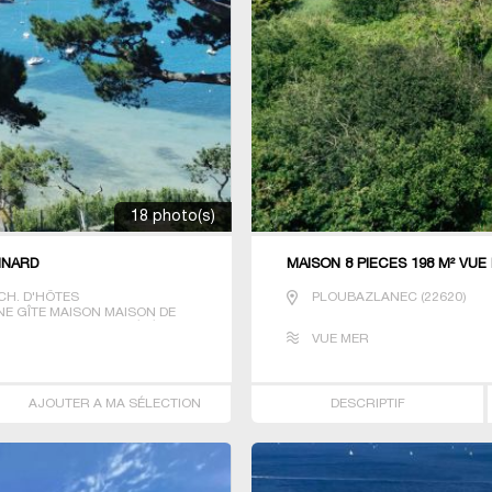
18 photo(s)
INARD
MAISON 8 PIECES 198 M² VU
CH. D'HÔTES
PLOUBAZLANEC
(
22620
)
E GÎTE MAISON MAISON DE
GE PRESTIGE PROPRIÉTÉ T6
VUE MER
AJOUTER A MA SÉLECTION
DESCRIPTIF