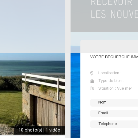
VOTRE
RECHERCHE IMM
Localisation :
Type de bien :
Situation : Vue mer
10 photo(s) | 1 vidéo