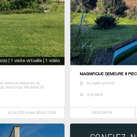
s) | 1 visite virtuelle | 1 vidéo
MAGNIFIQUE DEMEURE 8 PIEC
E MAISON MAISON DE
PLOVAN
(
29720
)
GE PRESTIGE PROPRIÉTÉ
VUE MER
AJOUTER A MA SÉLECTION
DESCRIPTIF