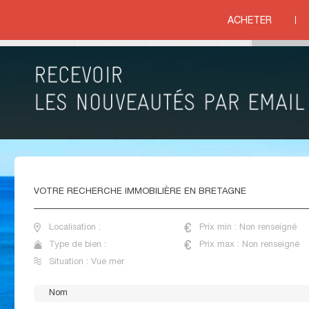
ACHETER
ue mer
VENTE VILLAS VUE MER BRETAGNE
VOTRE
RECHERCHE IMMOBILIÈRE EN BRETAGNE
Localisation :
Prix min : Non renseigné
Type de bien :
Prix max : Non renseigné
Situation : Vue mer