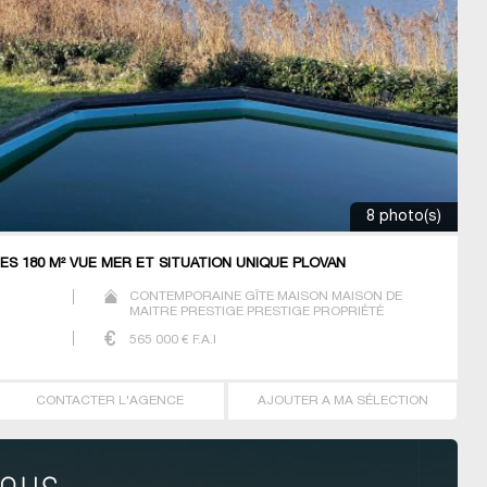
8 photo(s)
ES 180 M² VUE MER ET SITUATION UNIQUE PLOVAN
CONTEMPORAINE GÎTE MAISON MAISON DE
MAITRE PRESTIGE PRESTIGE PROPRIÉTÉ
VILLA
565 000
€ F.A.I
CONTACTER L'AGENCE
AJOUTER A MA SÉLECTION