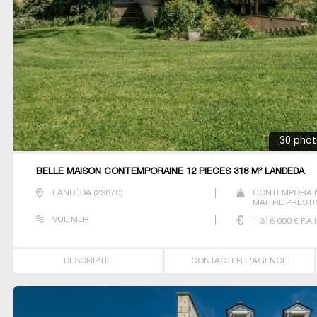
30 photo(
BELLE MAISON CONTEMPORAINE 12 PIECES 318 M² LANDEDA
LANDÉDA
(
29870
)
CONTEMPORAIN
MAITRE PRESTI
VILLA
VUE MER
1 316 000
€ F.A.I
DESCRIPTIF
CONTACTER L'AGENCE