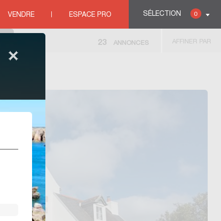
SÉLECTION
0
VENDRE
ESPACE PRO
AFFINER PAR
23
ANNONCES