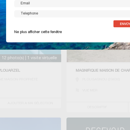
Ne plus afficher cette fenêtre
12 photo(s) | 1 visite virtuelle
 PLOUARZEL
MAGNIFIQUE MAISON DE CHAR
E MAISON PROPRIÉTÉ
PLOUGASNOU
(
29630
)
VUE MER
AJOUTER A MA SÉLECTION
DESCRIPTIF