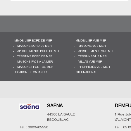
IMMOBILIER BORD DE MER
IMMOBILIER VUE MER
MAISONS BORD DE MER
MAISONS VUE MER
APPARTEMENTS BORD DE MER
APPARTEMENTS VUE MER
TERRAINS BORD DE MER
TERRAINS VUE MER
MAISONS FACE À LA MER
VILLAS VUE MER
MAISONS FRONT DE MER
PROPRIÉTÉS VUE MER
LOCATION DE VACANCES
INTERNATIONAL
SAËNA
DEMEU
44500
LA BAULE
1 Rue Ju
ESCOUBLAC
VALMONT
Tél. :
0603405598
Tél. :
09 8