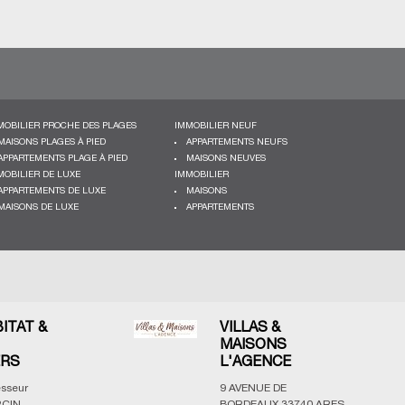
MOBILIER PROCHE DES PLAGES
IMMOBILIER NEUF
MAISONS PLAGES À PIED
APPARTEMENTS NEUFS
APPARTEMENTS PLAGE À PIED
MAISONS NEUVES
MOBILIER DE LUXE
IMMOBILIER
APPARTEMENTS DE LUXE
MAISONS
MAISONS DE LUXE
APPARTEMENTS
BITAT &
VILLAS &
MAISONS
ERS
L'AGENCE
esseur
9 AVENUE DE
CIN,
BORDEAUX
33740
ARES