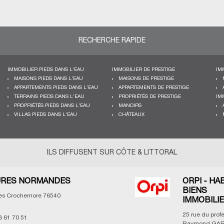
RECHERCHE RAPIDE
IMMOBILIER PIEDS DANS L'EAU
IMMOBILIER DE PRESTIGE
IM
MAISONS PIEDS DANS L'EAU
MAISONS DE PRESTIGE
APPARTEMENTS PIEDS DANS L'EAU
APPARTEMENTS DE PRESTIGE
TERRAINS PIEDS DANS L'EAU
PROPRIÉTÉS DE PRESTIGE
IM
PROPRIÉTÉS PIEDS DANS L'EAU
MANOIRS
VILLAS PIEDS DANS L'EAU
CHÂTEAUX
ILS DIFFUSENT SUR CÔTE & LITTORAL
RES NORMANDES
ORPI - HA
BIENS
les Crochemore
76540
IMMOBILI
25 rue du prof
3 61 70 51
Raymond GAR