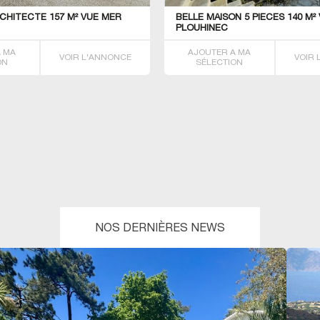
CHITECTE 157 M² VUE MER
BELLE MAISON 5 PIECES 140 M²
PLOUHINEC
A MA
AJOUTER A MA
VOIR L'ANNONCE
VOIR
ON
SÉLECTION
NOS DERNIÈRES NEWS